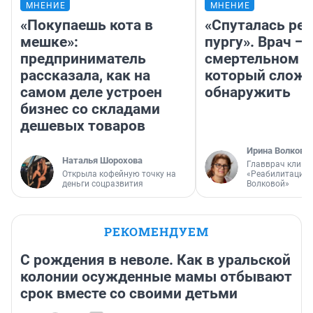
МНЕНИЕ
МНЕНИЕ
«Покупаешь кота в
«Спуталась реч
мешке»:
пургу». Врач — 
предприниматель
смертельном д
рассказала, как на
который слож
самом деле устроен
обнаружить
бизнес со складами
дешевых товаров
Ирина Волкова
Наталья Шорохова
Главврач клини
Открыла кофейную точку на
«Реабилитация 
деньги соцразвития
Волковой»
РЕКОМЕНДУЕМ
С рождения в неволе. Как в уральской
колонии осужденные мамы отбывают
срок вместе со своими детьми