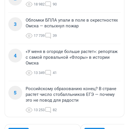
18 982
90
Обломки БПЛА упали в поле в окрестностях
3
Омска — вспыхнул пожар
17 739
39
«У меня в огороде больше растет»: репортаж
4
с самой провальной «Флоры» в истории
Омска
13 349
41
Российскому образованию конец? В стране
5
растет число стобалльников ЕГЭ — почему
это не повод для радости
13 253
82