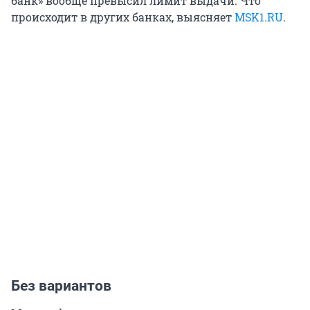
банк» вообще превысил лимит выдачи. Что
происходит в других банках, выясняет
MSK1.RU
.
Без вариантов