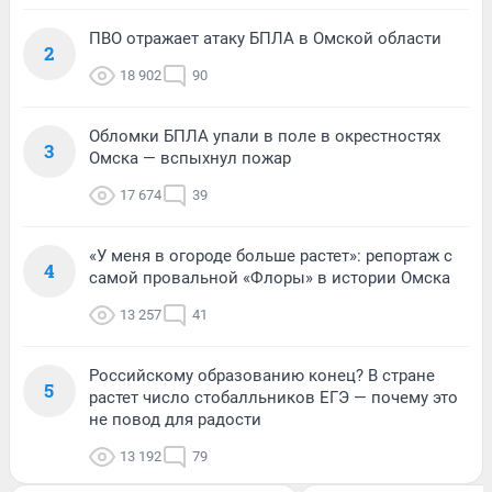
ПВО отражает атаку БПЛА в Омской области
2
18 902
90
Обломки БПЛА упали в поле в окрестностях
3
Омска — вспыхнул пожар
17 674
39
«У меня в огороде больше растет»: репортаж с
4
самой провальной «Флоры» в истории Омска
13 257
41
Российскому образованию конец? В стране
5
растет число стобалльников ЕГЭ — почему это
не повод для радости
13 192
79