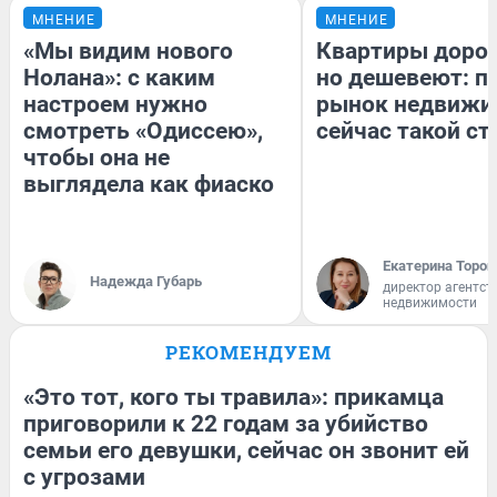
МНЕНИЕ
МНЕНИЕ
«Мы видим нового
Квартиры доро
Нолана»: с каким
но дешевеют: п
настроем нужно
рынок недвижи
смотреть «Одиссею»,
сейчас такой с
чтобы она не
выглядела как фиаско
Екатерина Тороп
Надежда Губарь
директор агентст
недвижимости
РЕКОМЕНДУЕМ
«Это тот, кого ты травила»: прикамца
приговорили к 22 годам за убийство
семьи его девушки, сейчас он звонит ей
с угрозами