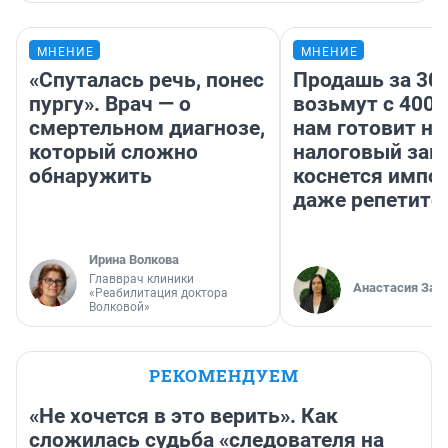
МНЕНИЕ
МНЕНИЕ
«Спуталась речь, понес
Продашь за 300
пургу». Врач — о
возьмут с 4000
смертельном диагнозе,
нам готовит н
который сложно
налоговый зако
обнаружить
коснется импор
даже репетито
Ирина Волкова
Главврач клиники
Анастасия Зав
«Реабилитация доктора
Волковой»
РЕКОМЕНДУЕМ
«Не хочется в это верить». Как
сложилась судьба «следователя на