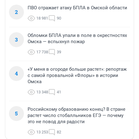
ПВО отражает атаку БПЛА в Омской области
2
18 981
90
Обломки БПЛА упали в поле в окрестностях
3
Омска — вспыхнул пожар
17 738
39
«У меня в огороде больше растет»: репортаж
4
с самой провальной «Флоры» в истории
Омска
13 348
41
Российскому образованию конец? В стране
5
растет число стобалльников ЕГЭ — почему
это не повод для радости
13 253
82