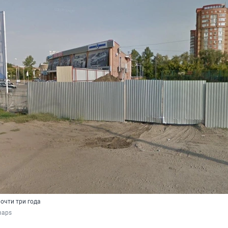
очти три года
maps