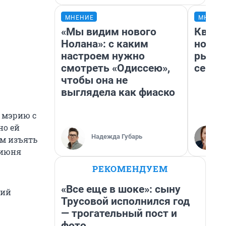
МНЕНИЕ
МНЕНИ
«Мы видим нового
Кварт
Нолана»: с каким
но де
настроем нужно
рынок
смотреть «Одиссею»,
сейча
чтобы она не
выглядела как фиаско
 мэрию с
но ей
Надежда Губарь
ем изъять
 июня
РЕКОМЕНДУЕМ
«Все еще в шоке»: сыну
ний
Трусовой исполнился год
— трогательный пост и
фото