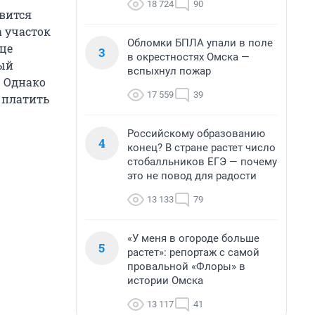
18 724
90
вится
а участок
Обломки БПЛА упали в поле
ице
3
в окрестностях Омска —
ный
вспыхнул пожар
. Однако
17 559
39
л платить
Российскому образованию
4
конец? В стране растет число
стобалльников ЕГЭ — почему
это не повод для радости
13 133
79
«У меня в огороде больше
5
растет»: репортаж с самой
провальной «Флоры» в
истории Омска
13 117
41