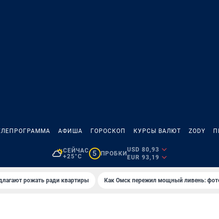
ЕЛЕПРОГРАММА
АФИША
ГОРОСКОП
КУРСЫ ВАЛЮТ
ZODY
П
USD 80,93
СЕЙЧАС
5
ПРОБКИ
+25°C
EUR 93,19
длагают рожать ради квартиры
Как Омск пережил мощный ливень: фот