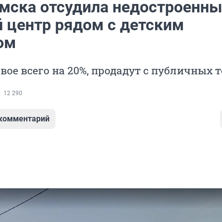
мска отсудила недостроенн
 центр рядом с детским
ом
овое всего на 20%, продадут с публичных 
12 290
 комментарий