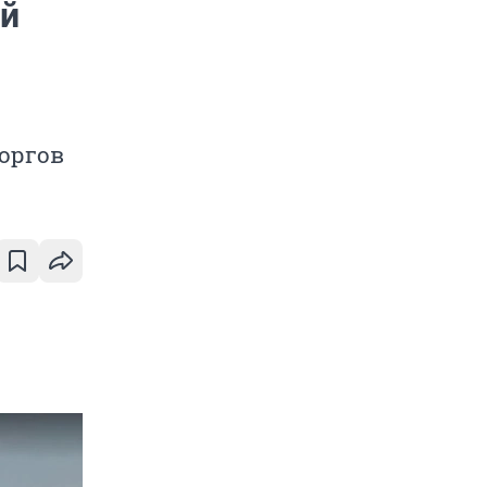
ый
торгов