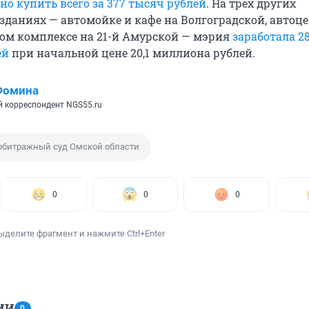
о купить всего за 377 тысяч рублей
. На трех других
зданиях — автомойке и кафе на Волгоградской, автоце
вом комплексе на 21-й Амурской — мэрия
заработала 28
ей
при начальной цене 20,1 миллиона рублей.
Фомина
 корреспондент NGS55.ru
рбитражный суд Омской области
0
0
0
ыделите фрагмент и нажмите Ctrl+Enter
ИИ
0