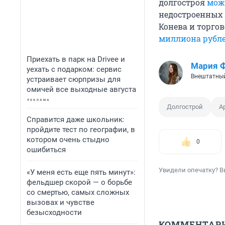
долгостроя
можн
недостроенных 
Конева и торго
миллиона рубл
Приехать в парк на Drivee и
Мария 
уехать с подарком: сервис
Внештатный
устраивает сюрпризы для
омичей все выходные августа
Долгострой
А
Справится даже школьник:
пройдите тест по географии, в
котором очень стыдно
0
ошибиться
Увидели опечатку? В
«У меня есть еще пять минут»:
фельдшер скорой — о борьбе
со смертью, самых сложных
вызовах и чувстве
безысходности
КОММЕНТАР