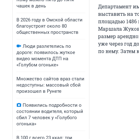
чашек в день
Департамент и
выставить на то
В 2026 году в Омской области
площадью 1486 к
благоустроят около 80
Маршала Жукова
общественных пространств
размер арендно
уже через год д
Люди разлетелись по
по нему. Затем 
дороге: появилось жуткое
видео момента ДТП на
«Голубом огоньке»
Множество сайтов враз стали
недоступны: массовый сбой
произошел в Рунете
Появились подробности о
состоянии водителя, который
сбил 7 человек у «Голубого
огонька»
В 100 г всего 23 ккал: три