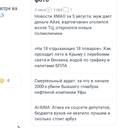
нтре на
2 часа
2 063
1
,5
Новости ХМАО за 5 августа: муж дает
деньги Айзе, вартовчанин оголился
возле ТЦ, откроются новые
поликлиники
«На 18 отдыхающих 18 поваров». Как
проходит лето в Крыму с перебоями
света и бензина, водой по графику и
налетами БПЛА
Смертельный аудит: за что в начале
0
2000-х убили бывшего главбуха
нефтяной компании Уфы
AI-AINA: Атака на соцсети депутатов,
бюджета вузов не хватило лучшим и
сколько стоит арбуз