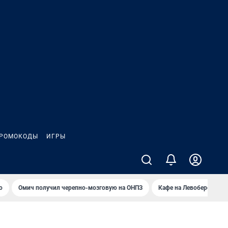
РОМОКОДЫ
ИГРЫ
о
Омич получил черепно-мозговую на ОНПЗ
Кафе на Левобережье в