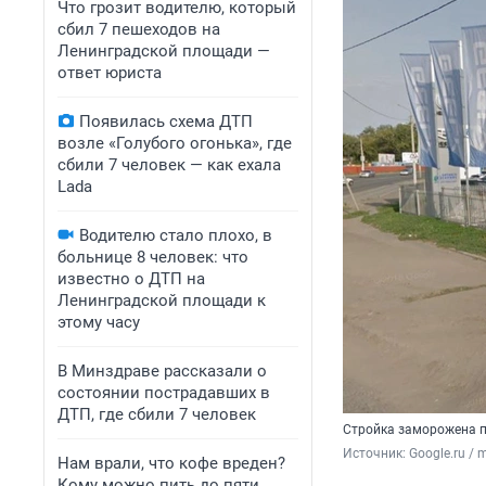
Что грозит водителю, который
сбил 7 пешеходов на
Ленинградской площади —
ответ юриста
Появилась схема ДТП
возле «Голубого огонька», где
сбили 7 человек — как ехала
Lada
Водителю стало плохо, в
больнице 8 человек: что
известно о ДТП на
Ленинградской площади к
этому часу
В Минздраве рассказали о
состоянии пострадавших в
ДТП, где сбили 7 человек
Стройка заморожена п
Источник: 
Google.ru / 
Нам врали, что кофе вреден?
Кому можно пить до пяти