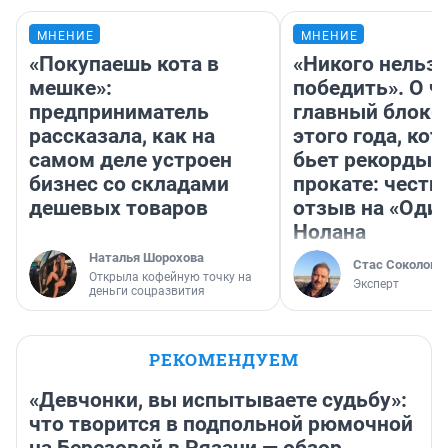
МНЕНИЕ
МНЕНИЕ
«Покупаешь кота в
«Никого нельз
мешке»:
победить». О ч
предприниматель
главный блокб
рассказала, как на
этого года, ко
самом деле устроен
бьет рекорды 
бизнес со складами
прокате: честн
дешевых товаров
отзыв на «Оди
Нолана
Наталья Шорохова
Стас Соколов
Открыла кофейную точку на
Эксперт
деньги соцразвития
РЕКОМЕНДУЕМ
«Девчонки, вы испытываете судьбу»:
что творится в подпольной рюмочной