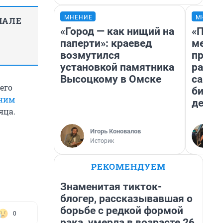
МНЕНИЕ
МНЕНИ
НАЛЕ
«Город — как нищий на
«Поку
паперти»: краевед
мешке
возмутился
предп
установкой памятника
расска
Высоцкому в Омске
самом
 его
бизне
шним
дешев
яца.
Игорь Коновалов
Историк
РЕКОМЕНДУЕМ
Знаменитая тикток-
блогер, рассказывавшая о
борьбе с редкой формой
0
рака, умерла в возрасте 26