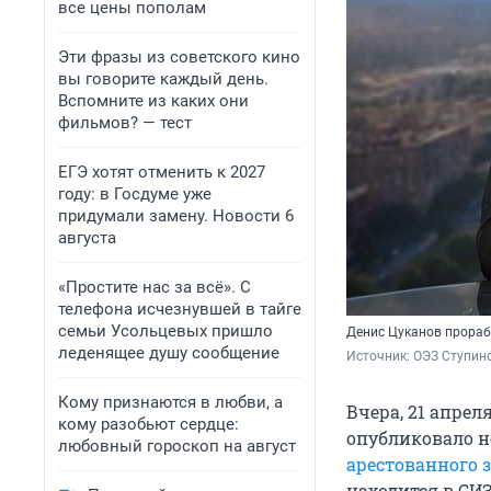
все цены пополам
Эти фразы из советского кино
вы говорите каждый день.
Вспомните из каких они
фильмов? — тест
ЕГЭ хотят отменить к 2027
году: в Госдуме уже
придумали замену. Новости 6
августа
«Простите нас за всё». С
телефона исчезнувшей в тайге
семьи Усольцевых пришло
Денис Цуканов прораб
леденящее душу сообщение
Источник: 
ОЭЗ Ступино
Кому признаются в любви, а
Вчера, 21 апре
кому разобьют сердце:
опубликовало н
любовный гороскоп на август
арестованного з
находится в СИЗ