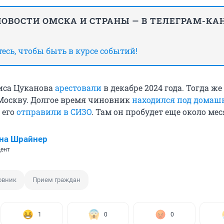
ОВОСТИ ОМСКА И СТРАНЫ — В ТЕЛЕГРАМ-КА
сь, чтобы быть в курсе событий!
иса Цуканова
арестовали
в декабре 2024 года. Тогда же
Москву. Долгое время чиновник
находился под дома
м его
отправили в СИЗО
. Там он пробудет еще около мес
на Шрайнер
ент
овник
Прием граждан
1
0
0