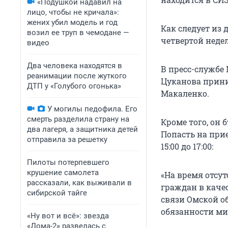
«Подушкой надавил на
лицо, чтобы не кричала»:
жених убил модель и год
Как следует из
возил ее труп в чемодане —
четвертой недел
видео
Два человека находятся в
В пресс-службе
реанимации после жуткого
Цуканова прини
ДТП у «Голубого огонька»
Макаленко.
У могилы педофила. Его
смерть разделила страну на
Кроме того, он
два лагеря, а защитника детей
Попасть на при
отправила за решетку
15:00 до 17:00:
Пилоты потерпевшего
крушение самолета
«На время отсу
рассказали, как выживали в
граждан в каче
сибирской тайге
связи Омской о
обязанности ми
«Ну вот и всё»: звезда
«Дома-2» развелась с