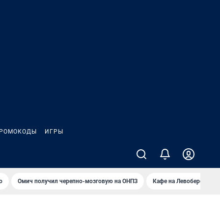
РОМОКОДЫ
ИГРЫ
о
Омич получил черепно-мозговую на ОНПЗ
Кафе на Левобережье в