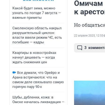
Омичам 
Какой будет зима, можно
к арест
узнать по погоде 7 августа —
важные приметы
Но общаться
Смоленскую область накрыл
разрушительный циклон:
22 апреля 2025, 12:55
власти ввели режим ЧС, есть
погибшие — кадры
3
коммент
Квартиры в новостройках
начнут дешеветь — когда
ждать снижения цен
Все думали, что Орейро и
Арана встречаются: что на
самом деле связывало самую
горячую пару 90-х
Шубы, дубленки, кожа: в
Омске началась ликвидация —