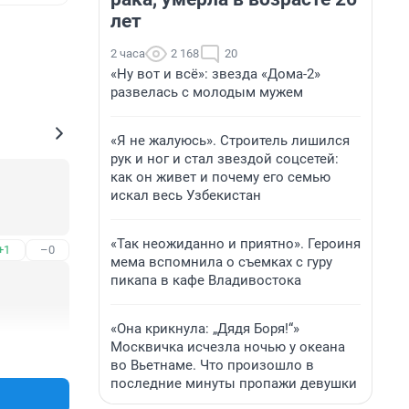
лет
2 часа
2 168
20
«Ну вот и всё»: звезда «Дома-2»
развелась с молодым мужем
«Я не жалуюсь». Строитель лишился
рук и ног и стал звездой соцсетей:
как он живет и почему его семью
искал весь Узбекистан
«Так неожиданно и приятно». Героиня
+1
–0
мема вспомнила о съемках с гуру
пикапа в кафе Владивостока
«Она крикнула: „Дядя Боря!“»
Москвичка исчезла ночью у океана
+2
–0
во Вьетнаме. Что произошло в
последние минуты пропажи девушки