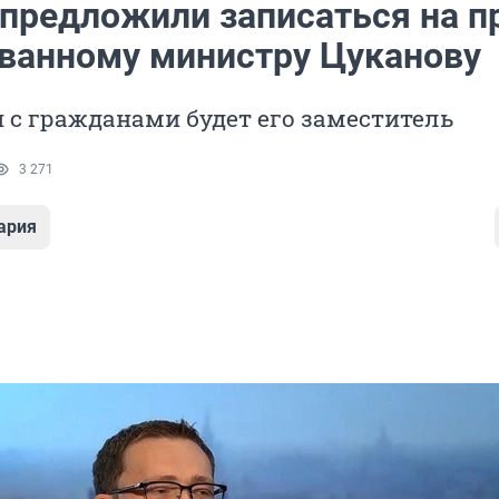
предложили записаться на п
ованному министру Цуканову
 с гражданами будет его заместитель
3 271
ария