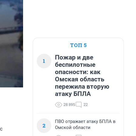
ТОП 5
Пожар и две
1
беспилотные
опасности: как
Омская область
пережила вторую
атаку БПЛА
28 895
22
ПВО отражает атаку БПЛА в
2
Омской области
с