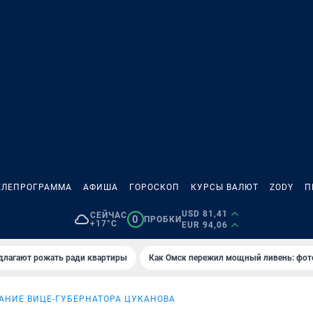
ЕЛЕПРОГРАММА
АФИША
ГОРОСКОП
КУРСЫ ВАЛЮТ
ZODY
П
USD 81,41
СЕЙЧАС
0
ПРОБКИ
+17°C
EUR 94,06
длагают рожать ради квартиры
Как Омск пережил мощный ливень: фот
АНИЕ ВИЦЕ-ГУБЕРНАТОРА ЦУКАНОВА