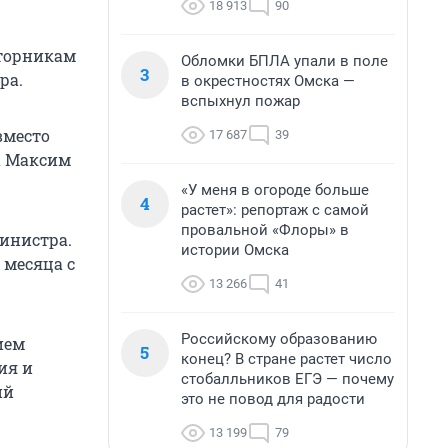
18 913
90
вторникам
Обломки БПЛА упали в поле
3
ра.
в окрестностях Омска —
вспыхнул пожар
вместо
17 687
39
а Максим
«У меня в огороде больше
4
растет»: репортаж с самой
провальной «Флоры» в
министра.
истории Омска
 месяца с
13 266
41
Российскому образованию
ием
5
конец? В стране растет число
ия и
стобалльников ЕГЭ — почему
ий
это не повод для радости
13 199
79