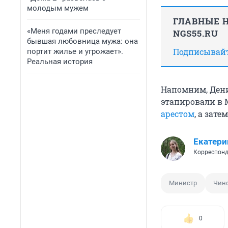
молодым мужем
ГЛАВНЫЕ Н
«Меня годами преследует
NGS55.RU
бывшая любовница мужа: она
Подписывайте
портит жилье и угрожает».
Реальная история
Напомним, Ден
этапировали в 
арестом
, а зате
Екатери
Корреспонд
Министр
Чин
0