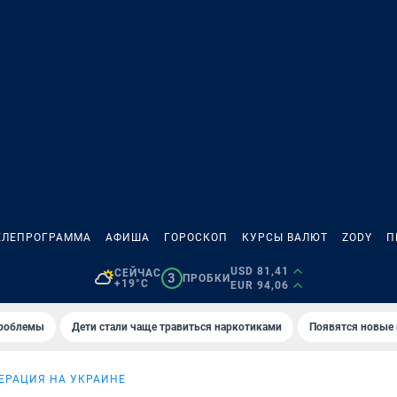
ЕЛЕПРОГРАММА
АФИША
ГОРОСКОП
КУРСЫ ВАЛЮТ
ZODY
П
USD 81,41
СЕЙЧАС
3
ПРОБКИ
+19°C
EUR 94,06
проблемы
Дети стали чаще травиться наркотиками
Появятся новые
ЕРАЦИЯ НА УКРАИНЕ