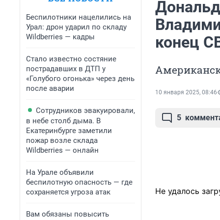
Дональд
Беспилотники нацелились на
Владими
Урал: дрон ударил по складу
Wildberries — кадры
конец С
Стало известно состяние
Американск
пострадавших в ДТП у
«Голубого огонька» через день
после аварии
10 января 2025, 08:46
Сотрудников эвакуировали,
5
коммент
в небе столб дыма. В
Екатеринбурге заметили
пожар возле склада
Wildberries — онлайн
На Урале объявили
беспилотную опасность — где
Не удалось загр
сохраняется угроза атак
Вам обязаны повысить