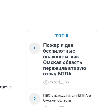
ТОП 5
Пожар и две
1
беспилотные
опасности: как
Омская область
пережила вторую
атаку БПЛА
29 008
22
трече с
ПВО отражает атаку БПЛА в
2
Омской области