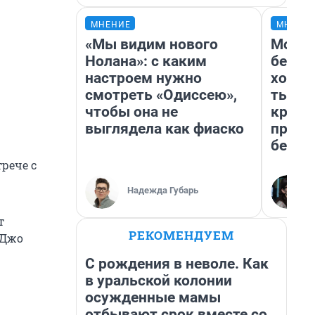
МНЕНИЕ
МНЕНИ
«Мы видим нового
Мой б
Нолана»: с каким
береж
настроем нужно
хотел
смотреть «Одиссею»,
тысяч
чтобы она не
креди
выглядела как фиаско
приех
безоп
трече с
Надежда Губарь
т
РЕКОМЕНДУЕМ
 Джо
С рождения в неволе. Как
в уральской колонии
осужденные мамы
отбывают срок вместе со