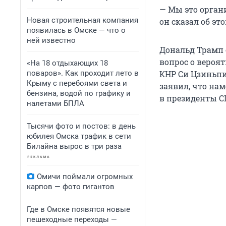
— Мы это органи
Новая строительная компания
он сказал об эт
появилась в Омске — что о
ней известно
Дональд Трамп 
вопрос о вероя
«На 18 отдыхающих 18
поваров». Как проходит лето в
КНР Си Цзиньпин
Крыму с перебоями света и
заявил, что на
бензина, водой по графику и
в президенты С
налетами БПЛА
Тысячи фото и постов: в день
юбилея Омска трафик в сети
Билайна вырос в три раза
Омичи поймали огромных
карпов — фото гигантов
Где в Омске появятся новые
пешеходные переходы —