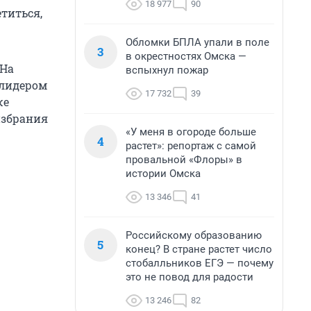
18 977
90
титься,
Обломки БПЛА упали в поле
3
в окрестностях Омска —
 На
вспыхнул пожар
 лидером
17 732
39
же
избрания
«У меня в огороде больше
4
растет»: репортаж с самой
провальной «Флоры» в
истории Омска
13 346
41
Российскому образованию
5
конец? В стране растет число
стобалльников ЕГЭ — почему
это не повод для радости
13 246
82