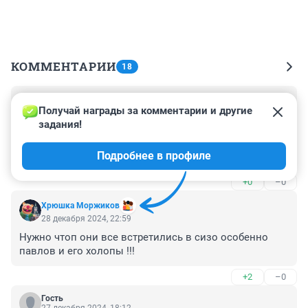
КОММЕНТАРИИ
18
Гость
30 декабря 2024, 16:11
Получай награды за комментарии и другие 
задания!
Что в советские времена в школах воспитывали 
коммунистов, что сейчас воспитывают 
Подробнее в профиле
предпринимателей, а получается одно - воры и 
казнокрады. Это цитата из фильма.
+0
–0
Хрюшка Моржиков
28 декабря 2024, 22:59
Нужно чтоп они все встретились в сизо особенно 
павлов и его холопы !!!
+2
–0
Гость
27 декабря 2024, 18:12