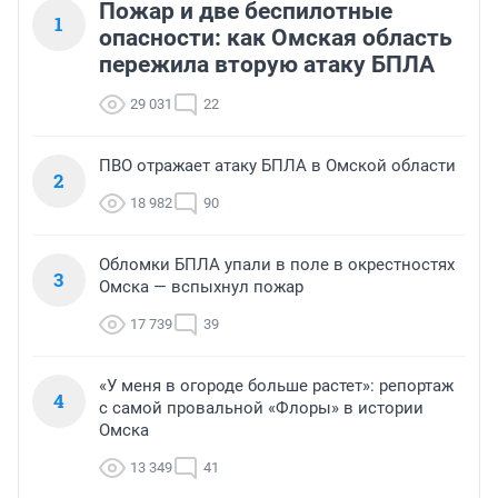
Пожар и две беспилотные
1
опасности: как Омская область
пережила вторую атаку БПЛА
29 031
22
ПВО отражает атаку БПЛА в Омской области
2
18 982
90
Обломки БПЛА упали в поле в окрестностях
3
Омска — вспыхнул пожар
17 739
39
«У меня в огороде больше растет»: репортаж
4
с самой провальной «Флоры» в истории
Омска
13 349
41