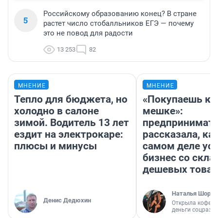
Российскому образованию конец? В стране
5
растет число стобалльников ЕГЭ — почему
это не повод для радости
13 253
82
МНЕНИЕ
МНЕНИЕ
Тепло для бюджета, но
«Покупаешь ко
холодно в салоне
мешке»:
зимой. Водитель 13 лет
предпринимат
ездит на электрокаре:
рассказала, как
плюсы и минусы
самом деле ус
бизнес со скл
дешевых това
Наталья Шорох
Денис Дедюхин
Открыла кофейн
деньги соцразв