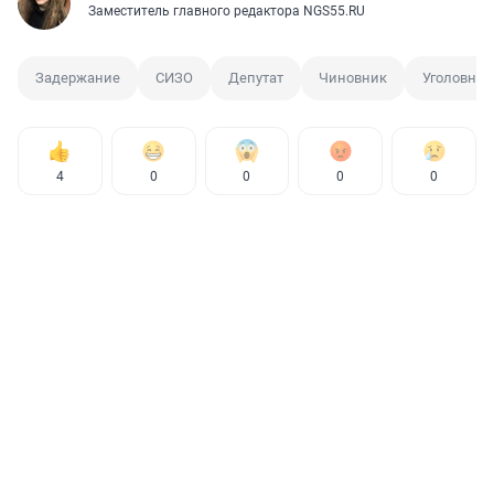
Заместитель главного редактора NGS55.RU
Задержание
СИЗО
Депутат
Чиновник
Уголовное
4
0
0
0
0