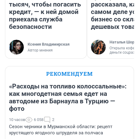
тысяч, чтобы погасить
рассказала, как
кредит, — к ней домой
самом деле ус
приехала служба
бизнес со скл
безопасности
дешевых това
Наталья Шорох
Ксения Владимирская
Открыла кофейн
Автор мнения
деньги соцразв
РЕКОМЕНДУЕМ
«Расходы на топливо колоссальные»:
как многодетная семья едет на
автодоме из Барнаула в Турцию —
фото
10 часов
6 058
2
Сезон черники в Мурманской области: рецепт
хрустящего ягодного штруделя за полчаса