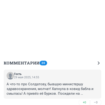
КОММЕНТАРИИ
20
Гость
29 мая 2025, 14:55
А что-то про Солдатову, бывшую министершу 
здравоохранения, молчат! Хапнула в ковид бабла и 
смылась! А привёз её Бурков. Посидели на 
должностях, нахапались тут у нас и укатили. Вот кого 
+0
–0
надо трясти!