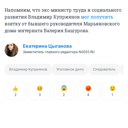
Напомним, что экс-министр труда и социального
развития Владимир Куприянов
мог получить
взятку от бывшего руководителя Марьяновского
дома-интерната Валерия Башурова.
Екатерина Цыганова
Заместитель главного редактора NGS55.RU
Владимир Куприянов
Уголовное дело
Следователь
В
2
3
2
4
1