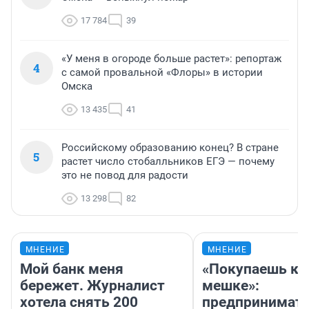
17 784
39
«У меня в огороде больше растет»: репортаж
4
с самой провальной «Флоры» в истории
Омска
13 435
41
Российскому образованию конец? В стране
5
растет число стобалльников ЕГЭ — почему
это не повод для радости
13 298
82
МНЕНИЕ
МНЕНИЕ
Мой банк меня
«Покупаешь ко
бережет. Журналист
мешке»:
хотела снять 200
предпринимат