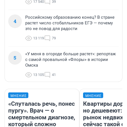
17 540
39
Российскому образованию конец? В стране
4
растет число стобалльников ЕГЭ — почему
это не повод для радости
13 119
79
«У меня в огороде больше растет»: репортаж
5
с самой провальной «Флоры» в истории
Омска
13 105
41
МНЕНИЕ
МНЕНИЕ
«Спуталась речь, понес
Квартиры дор
пургу». Врач — о
но дешевеют: 
смертельном диагнозе,
рынок недвиж
который сложно
сейчас такой 