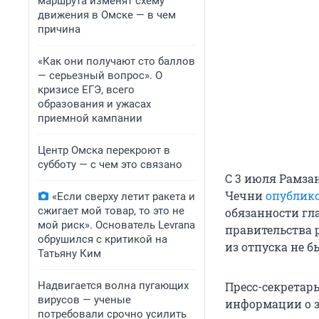
маршрута изменят схему
движения в Омске — в чем
причина
«Как они получают сто баллов
— серьезный вопрос». О
кризисе ЕГЭ, всего
образования и ужасах
приемной кампании
Центр Омска перекроют в
субботу — с чем это связано
С 3 июля Рамзан
Чечни
опублик
«Если сверху летит ракета и
сжигает мой товар, то это не
обязанности гл
мой риск». Основатель Levrana
правительства 
обрушился с критикой на
из отпуска не б
Татьяну Ким
Надвигается волна пугающих
Пресс-секретар
вирусов — ученые
информации о з
потребовали срочно усилить