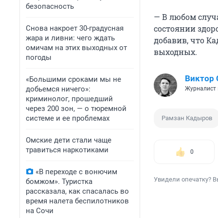
безопасность
— В любом случ
состоянии здоро
Снова накроет 30-градусная
жара и ливни: чего ждать
добавив, что К
омичам на этих выходных от
выходных.
погоды
Виктор 
«Большими сроками мы не
добьемся ничего»:
Журналист 
криминолог, прошедший
через 200 зон, — о тюремной
системе и ее проблемах
Рамзан Кадыров
Омские дети стали чаще
травиться наркотиками
0
«В переходе с вонючим
Увидели опечатку? В
бомжом». Туристка
рассказала, как спасалась во
время налета беспилотников
на Сочи