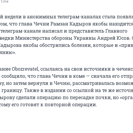
 t.me
й недели в анонимных телеграм-каналах стала появл
ом, что глава Чечни Рамзан Кадыров якобы находится
 телеграм-канале написал и представитель Главного
ведки Министерства обороны Украины Андрей Юсов. 
 Кадырова якобы обострились болезни, которые и «при
янию».
ние Obozrevatel, ссылаясь на свои источники в чечен
 сообщило, что глава Чечни в коме — сначала его отп
ву, но затем вернули в Чечню, рассматривалась возмо
а границу. Также в издании со ссылкой на те же источ
ырову сделали операцию по пересадке почки, но «орга
тому его готовят к повторной операции.