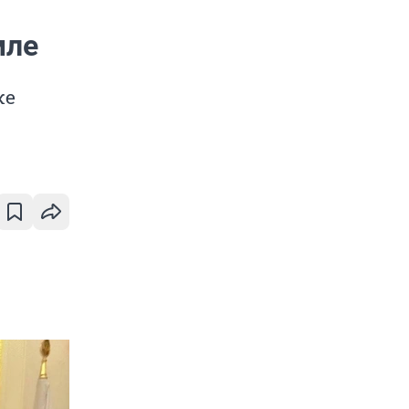
мле
же