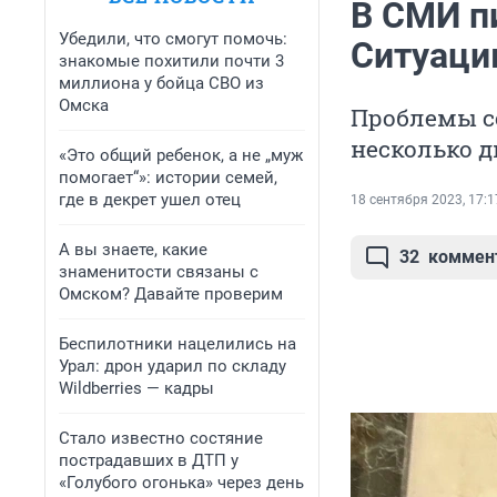
В СМИ п
Убедили, что смогут помочь:
Ситуаци
знакомые похитили почти 3
миллиона у бойца СВО из
Омска
Проблемы с
несколько д
«Это общий ребенок, а не „муж
помогает“»: истории семей,
где в декрет ушел отец
18 сентября 2023, 17:1
А вы знаете, какие
32
коммен
знаменитости связаны с
Омском? Давайте проверим
Беспилотники нацелились на
Урал: дрон ударил по складу
Wildberries — кадры
Стало известно состяние
пострадавших в ДТП у
«Голубого огонька» через день