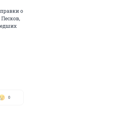
справки о
 Песков,
шедших
0