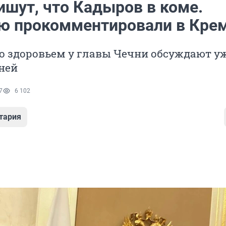
ишут, что Кадыров в коме.
ю прокомментировали в Кре
о здоровьем у главы Чечни обсуждают у
ней
7
6 102
тария