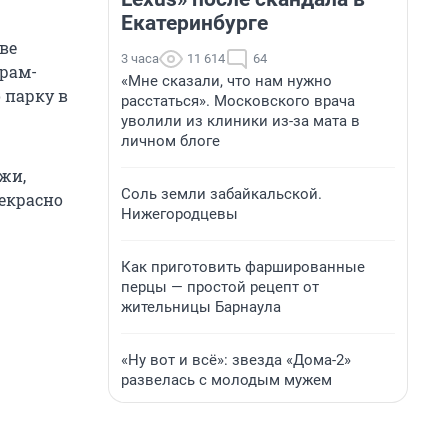
Екатеринбурге
ве
3 часа
11 614
64
грам-
«Мне сказали, что нам нужно
 парку в
расстаться». Московского врача
уволили из клиники из-за мата в
личном блоге
лжи,
Соль земли забайкальской.
рекрасно
Нижегородцевы
Как приготовить фаршированные
перцы — простой рецепт от
жительницы Барнаула
«Ну вот и всё»: звезда «Дома-2»
развелась с молодым мужем