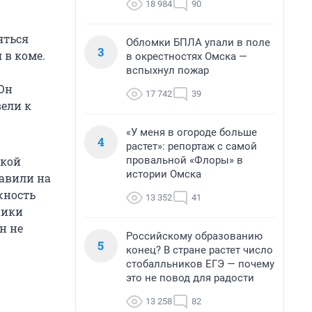
18 984
90
яться
Обломки БПЛА упали в поле
3
 в коме.
в окрестностях Омска —
вспыхнул пожар
Он
17 742
39
вели к
«У меня в огороде больше
4
растет»: репортаж с самой
провальной «Флоры» в
ской
истории Омска
равили на
жность
13 352
41
ники
н не
Российскому образованию
5
конец? В стране растет число
стобалльников ЕГЭ — почему
это не повод для радости
13 258
82