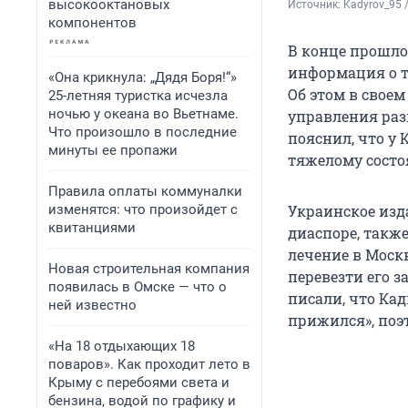
высокооктановых
Источник: 
Kadyrov_95 /
компонентов
В конце прошло
информация о т
«Она крикнула: „Дядя Боря!“»
Об этом в своем
25-летняя туристка исчезла
ночью у океана во Вьетнаме.
управления раз
Что произошло в последние
пояснил, что у
минуты ее пропажи
тяжелому состо
Правила оплаты коммуналки
изменятся: что произойдет с
Украинское изда
квитанциями
диаспоре, также
лечение в Моск
Новая строительная компания
перевезти его з
появилась в Омске — что о
писали, что Кад
ней известно
прижился», поэ
«На 18 отдыхающих 18
поваров». Как проходит лето в
Крыму с перебоями света и
бензина, водой по графику и