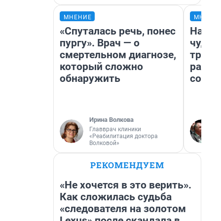
МНЕНИЕ
МНЕНИ
«Спуталась речь, понес
Насле
пургу». Врач — о
чудом
смертельном диагнозе,
транс
который сложно
разне
обнаружить
совет
Ирина Волкова
Главврач клиники
«Реабилитация доктора
Волковой»
РЕКОМЕНДУЕМ
«Не хочется в это верить».
Как сложилась судьба
«следователя на золотом
Lexus» после скандала в