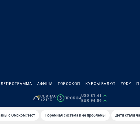
ЕЛЕПРОГРАММА
АФИША
ГОРОСКОП
КУРСЫ ВАЛЮТ
ZODY
П
USD 81,41
СЕЙЧАС
3
ПРОБКИ
+21°C
EUR 94,06
аны с Омском: тест
Тюремная система и ее проблемы
Дети стали ч