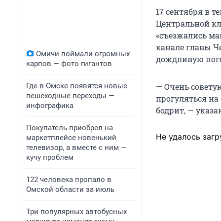
17 сентября в т
Центральной кл
«съезжались ма
канале главы Че
Омичи поймали огромных
дождливую пого
карпов — фото гигантов
Где в Омске появятся новые
— Очень советую
пешеходные переходы —
прогуляться на
инфографика
бодрит, — указа
Покупатель приобрел на
Не удалось загр
маркетплейсе новенький
телевизор, а вместе с ним —
кучу проблем
122 человека пропало в
Омской области за июль
Три популярных автобусных