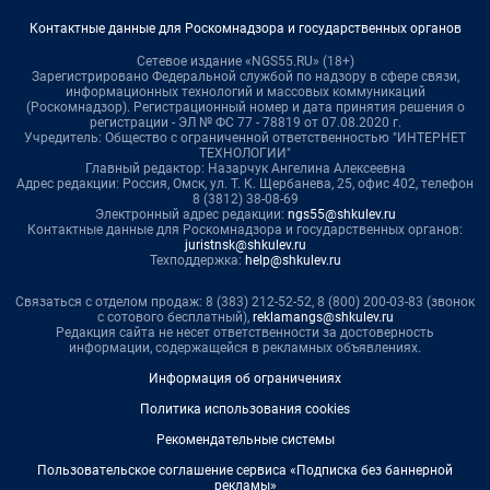
Контактные данные для Роскомнадзора и государственных органов
Сетевое издание «NGS55.RU» (18+)
Зарегистрировано Федеральной службой по надзору в сфере связи,
информационных технологий и массовых коммуникаций
(Роскомнадзор). Регистрационный номер и дата принятия решения о
регистрации - ЭЛ № ФС 77 - 78819 от 07.08.2020 г.
Учредитель: Общество с ограниченной ответственностью "ИНТЕРНЕТ
ТЕХНОЛОГИИ"
Главный редактор: Назарчук Ангелина Алексеевна
Адрес редакции: Россия, Омск, ул. Т. К. Щербанева, 25, офис 402, телефон
8 (3812) 38-08-69
Электронный адрес редакции:
ngs55@shkulev.ru
Контактные данные для Роскомнадзора и государственных органов:
juristnsk@shkulev.ru
Техподдержка:
help@shkulev.ru
Связаться с отделом продаж: 8 (383) 212-52-52, 8 (800) 200-03-83 (звонок
с сотового бесплатный),
reklamangs@shkulev.ru
Редакция сайта не несет ответственности за достоверность
информации, содержащейся в рекламных объявлениях.
Информация об ограничениях
Политика использования cookies
Рекомендательные системы
Пользовательское соглашение сервиса «Подписка без баннерной
рекламы»