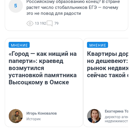
Российскому образованию конец? В стране
5
растет число стобалльников ЕГЭ — почему
это не повод для радости
13 192
79
МНЕНИЕ
МНЕНИЕ
«Город — как нищий на
Квартиры дор
паперти»: краевед
но дешевеют: 
возмутился
рынок недвиж
установкой памятника
сейчас такой 
Высоцкому в Омске
Екатерина Торо
Игорь Коновалов
директор агентс
Историк
недвижимости