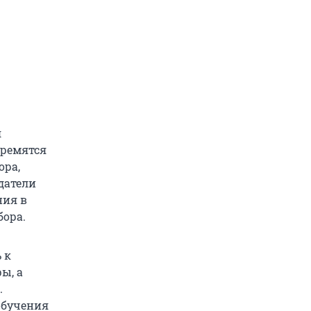
я
тремятся
ора,
датели
ния в
бора.
 к
ы, а
.
обучения