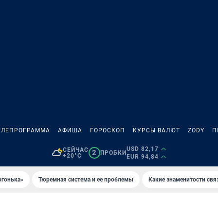
ЕЛЕПРОГРАММА
АФИША
ГОРОСКОП
КУРСЫ ВАЛЮТ
ZODY
П
USD 82,17
СЕЙЧАС
2
ПРОБКИ
+20°C
EUR 94,84
огонька»
Тюремная система и ее проблемы
Какие знаменитости свя