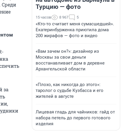
. Среди
Турцию — фото
ение
15 часов
8 967
5
«Кто-то считает меня сумасшедшей».
Екатеринбурженка приютила дома
ентом
200 жирафов — фото и видео
«Вам зачем он?»: дизайнер из
R-
Москвы за свои деньги
ынка
восстанавливает дом в деревне
спечить
Архангельской области
«Плохо, как никогда до этого»:
й за
таролог о судьбе Кузбасса и его
ть
жителей в августе
ии,
трудники
Лицевая гладь для чайников: гайд от
набора петель до первого готового
изделия