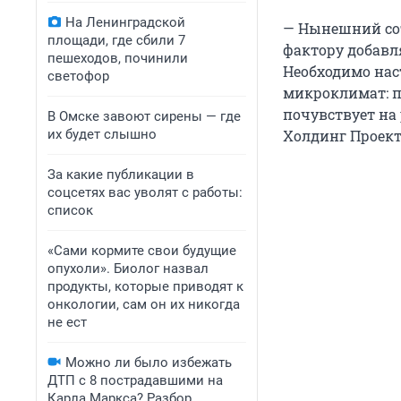
На Ленинградской
— Нынешний сот
площади, где сбили 7
фактору добавл
пешеходов, починили
Необходимо наст
светофор
микроклимат: п
почувствует на
В Омске завоют сирены — где
их будет слышно
Холдинг Проект
За какие публикации в
соцсетях вас уволят с работы:
список
«Сами кормите свои будущие
опухоли». Биолог назвал
продукты, которые приводят к
онкологии, сам он их никогда
не ест
Можно ли было избежать
ДТП с 8 пострадавшими на
Карла Маркса? Разбор