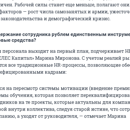
ичен. Рабочей силы станет еще меньше, полагают они
акторов — рост числа самозанятых и армии, ужесточ
законодательства и демографический кризис.
удержание сотрудника рублем единственным инструм
овые средства?
 персонала выходит на первый план, подчеркивает H
ЕЛЕС Капитал» Марина Миронова. С учетом реалий р
ся все традиционные HR-процессы, позволяющие обе
ифицированными кадрами:
тся на пересмотр системы мотивации (введение преми
стемы обучения, которая позволяет переквалифицирова
дников на те проекты, которые актуальны для компан
рой внутри коллектива, следуя старой истине, что со
панию, а уходят от руководителя, — отмечает Марина