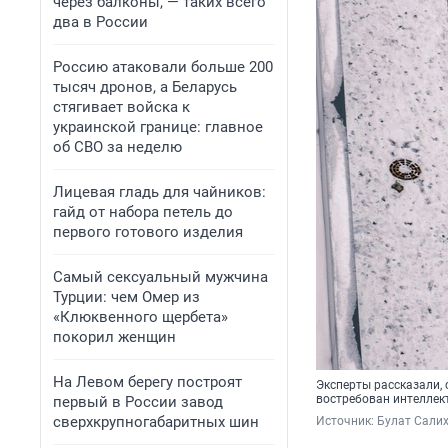
через балконы, — таких всего
два в России
Россию атаковали больше 200
тысяч дронов, а Беларусь
стягивает войска к
украинской границе: главное
об СВО за неделю
Лицевая гладь для чайников:
гайд от набора петель до
первого готового изделия
Самый сексуальный мужчина
Турции: чем Омер из
«Клюквенного щербета»
покорил женщин
На Левом берегу построят
Эксперты рассказали, 
востребован интеллек
первый в России завод
сверхкрупногабаритных шин
Источник: 
Булат Салих