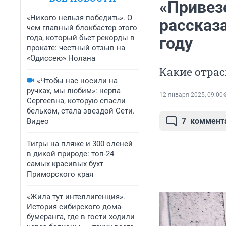
«Привез
«Никого нельзя победить». О
рассказа
чем главный блокбастер этого
года, который бьет рекорды в
году
прокате: честный отзыв на
«Одиссею» Нолана
Какие отрас
«Чтобы нас носили на
ручках, мы любим»: нерпа
12 января 2025, 09:00
Сергеевна, которую спасли
бельком, стала звездой Сети.
7
коммент
Видео
Тигры на пляже и 300 оленей
в дикой природе: топ-24
самых красивых бухт
Приморского края
«Жила тут интеллигенция».
История сибирского дома-
бумеранга, где в гости ходили