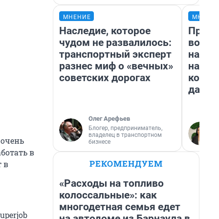
МНЕНИЕ
МНЕНИ
Наследие, которое
Прода
чудом не развалилось:
возьм
транспортный эксперт
нам г
разнес миф о «вечных»
налог
советских дорогах
косне
даже 
Олег Арефьев
Блогер, предприниматель,
владелец в транспортном
 очень
бизнесе
ботать в
РЕКОМЕНДУЕМ
 в
«Расходы на топливо
колоссальные»: как
многодетная семья едет
uperjob
на автодоме из Барнаула в