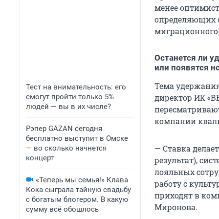
менее оптимист
определяющих ф
миграционного 
Останется ли 
или появятся н
Тема удержания
Тест на внимательность: его
смогут пройти только 5%
директор ИК «В
людей — вы в их числе?
пересматривают
компании квал
Рэпер GAZAN сегодня
бесплатно выступит в Омске
— Ставка делае
— во сколько начнется
концерт
результат), си
лояльных сотру
«Теперь мы семья!» Клава
работу с культу
Кока сыграла тайную свадьбу
приходят в ком
с богатым блогером. В какую
Миронова.
сумму всё обошлось