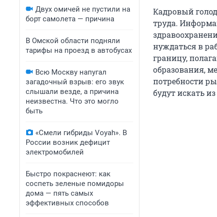
Двух омичей не пустили на
Кадровый голод 
борт самолета — причина
труда. Информа
здравоохранени
В Омской области подняли
нуждаться в раб
тарифы на проезд в автобусах
границу, полаг
образования, м
Всю Москву напугал
потребности ры
загадочный взрыв: его звук
слышали везде, а причина
будут искать из
неизвестна. Что это могло
быть
«Смели гибриды Voyah». В
России возник дефицит
электромобилей
Быстро покраснеют: как
соспеть зеленые помидоры
дома — пять самых
эффективных способов