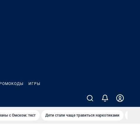
РОМОКОДЫ
ИГРЫ
заны с Омском: тест
Дети стали чаще травиться наркотиками
Появя