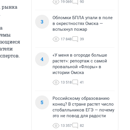
19 069
90
ы рынка
,
Обломки БПЛА упали в поле
3
в окрестностях Омска —
за
вспыхнул пожар
стемы
17 848
39
няющиеся
атели
«У меня в огороде больше
спертов.
4
растет»: репортаж с самой
провальной «Флоры» в
истории Омска
13 518
41
Российскому образованию
5
конец? В стране растет число
стобалльников ЕГЭ — почему
это не повод для радости
13 357
82