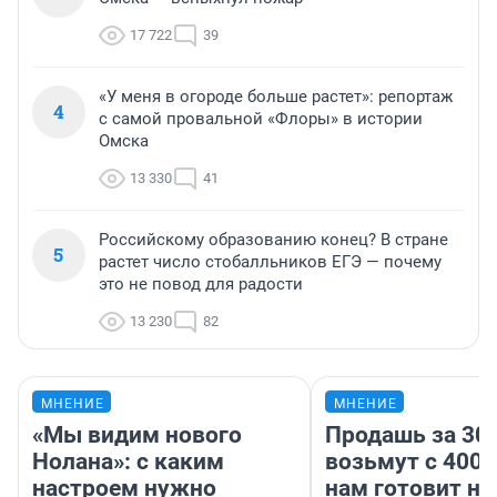
17 722
39
«У меня в огороде больше растет»: репортаж
4
с самой провальной «Флоры» в истории
Омска
13 330
41
Российскому образованию конец? В стране
5
растет число стобалльников ЕГЭ — почему
это не повод для радости
13 230
82
МНЕНИЕ
МНЕНИЕ
«Мы видим нового
Продашь за 300
Нолана»: с каким
возьмут с 4000
настроем нужно
нам готовит н