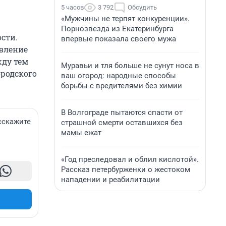
5 часов
3 792
Обсудить
«Мужчины не терпят конкуренции».
Порнозвезда из Екатеринбурга
сти.
впервые показала своего мужа
авление
жду тем
Муравьи и тля больше не сунут носа в
родского
ваш огород: народные способы
борьбы с вредителями без химии
В Волгограде пытаются спасти от
сскажите
страшной смерти оставшихся без
мамы ежат
«Год преследовал и облил кислотой».
Рассказ петербурженки о жестоком
нападении и реабилитации