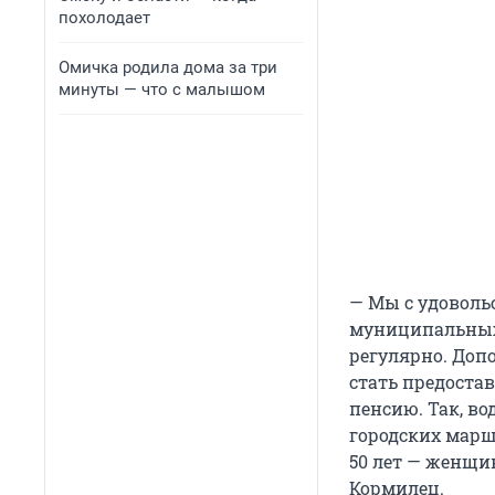
похолодает
Омичка родила дома за три
минуты — что с малышом
— Мы с удоволь
муниципальных 
регулярно. Доп
стать предоста
пенсию. Так, в
городских марш
50 лет — женщи
Кормилец.