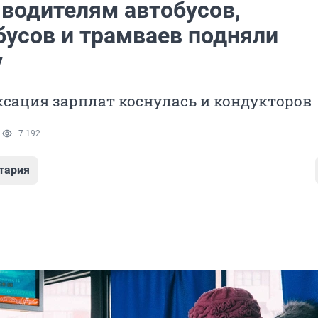
 водителям автобусов,
бусов и трамваев подняли
у
сация зарплат коснулась и кондукторов
1
7 192
тария