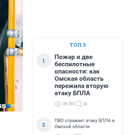
ТОП 5
Пожар и две
1
беспилотные
опасности: как
Омская область
пережила вторую
атаку БПЛА
29 751
22
ПВО отражает атаку БПЛА в
2
Омской области