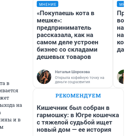
МНЕНИЕ
МНЕНИ
«Покупаешь кота в
Прода
мешке»:
возьм
предприниматель
нам г
рассказала, как на
налог
самом деле устроен
косне
бизнес со складами
даже 
дешевых товаров
Наталья Шорохова
Открыла кофейную точку на
деньги соцразвития
та в
ивается
РЕКОМЕНДУЕМ
ожет
выхода на
Кишечник был собран в
а
гармошку: в Югре кошечка
чины и в
с тяжелой судьбой ищет
им
новый дом — ее история