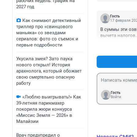
рабочих недель: график на
2027 год
Гость
Как снимают детективный
17 февраля 202
триллер про «свинцового
В суммы эти озву
маньяка» со звездами
вычета налогов.
сериалов: фото со съемок и
первые подробности
Укусила змея? Зато паука
нового открыл! История
арахнолога, который обожает
свою смертельно опасную
работу
Гость
«Люблю выигрывать!» Как
Войти
39-летняя парикмахер
покорила жюри конкурса
«Миссис Земля — 2026» в
Малайзии
Врач предупредил о
Новости СМИ2