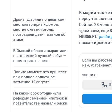
В мэрии также 
переучивают св
Дроны ударили по десяткам
Сейчас 28 челов
многоквартирных домов,
многие охватил огонь,
трамваем, еще 
пострадали дети: главное об
NGS55.RU
разби
атаке
пассажирского 
В Омской области вырастили
вьетнамский лунный арбуз —
Если вы работае
посмотрите на него
нам, устраивает 
Ловите момент: что принесет
ЗВОНИТЕ
вам полное солнечное
затмение 12 августа
8
На какой срок отодвинули
реформу семейной ипотеки: в
правительстве назвали риски