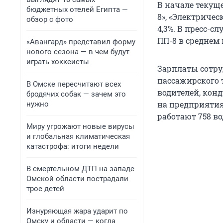
В начале текущ
бюджетных отелей Египта —
8», «Электриче
обзор с фото
4,3%. В пресс-с
ПП-8 в среднем 
«Авангард» представил форму
нового сезона — в чем будут
играть хоккеисты
Зарплаты сотр
пассажирского 
В Омске пересчитают всех
водителей, кон
бродячих собак — зачем это
на предприятия
нужно
работают 758 во
Миру угрожают новые вирусы
и глобальная климатическая
катастрофа: итоги недели
В смертельном ДТП на западе
Омской области пострадали
трое детей
Изнуряющая жара ударит по
Омску и области — когда