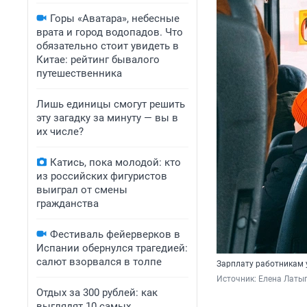
Горы «Аватара», небесные
врата и город водопадов. Что
обязательно стоит увидеть в
Китае: рейтинг бывалого
путешественника
Лишь единицы смогут решить
эту загадку за минуту — вы в
их числе?
Катись, пока молодой: кто
из российских фигуристов
выиграл от смены
гражданства
Фестиваль фейерверков в
Испании обернулся трагедией:
салют взорвался в толпе
Зарплату работникам 
Источник: 
Елена Латы
Отдых за 300 рублей: как
выглядят 10 самых