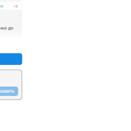
+0
–0
чно до 
+0
–0
равить