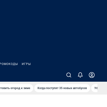
РОМОКОДЫ
ИГРЫ
товить огород к зиме
Когда поступят 35 новых автобусов
Убийца р