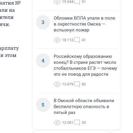
19 344
91
риятия №
али на
дители
Обломки БПЛА упали в поле
3
ячи.
в окрестностях Омска —
вспыхнул пожар
18 112
41
зарплату
ри этом
Российскому образованию
4
конец? В стране растет число
стобалльников ЕГЭ — почему
это не повод для радости
13 679
82
В Омской области объявили
5
беспилотную опасность в
пятый раз
12 061
33