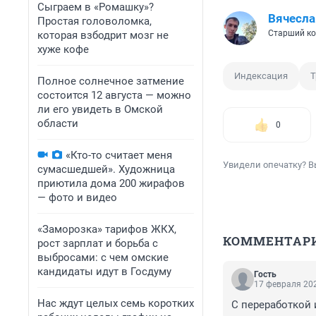
Сыграем в «Ромашку»?
Вячесла
Простая головоломка,
Старший ко
которая взбодрит мозг не
хуже кофе
Индексация
Т
Полное солнечное затмение
состоится 12 августа — можно
ли его увидеть в Омской
области
0
«Кто-то считает меня
Увидели опечатку? В
сумасшедшей». Художница
приютила дома 200 жирафов
— фото и видео
«Заморозка» тарифов ЖКХ,
КОММЕНТАР
рост зарплат и борьба с
выбросами: с чем омские
кандидаты идут в Госдуму
Гость
17 февраля 202
Нас ждут целых семь коротких
С переработкой