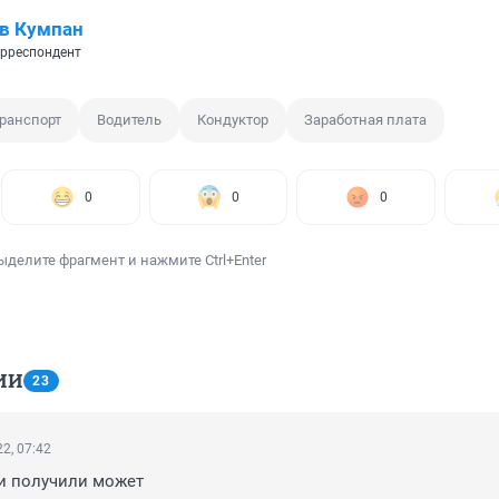
в Кумпан
рреспондент
ранспорт
Водитель
Кондуктор
Заработная плата
0
0
0
ыделите фрагмент и нажмите Ctrl+Enter
ИИ
23
2, 07:42
 и получили может