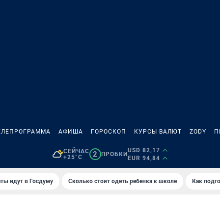
ЕЛЕПРОГРАММА
АФИША
ГОРОСКОП
КУРСЫ ВАЛЮТ
ZODY
П
USD 82,17
СЕЙЧАС
2
ПРОБКИ
+25°C
EUR 94,84
ты идут в Госдуму
Сколько стоит одеть ребенка к школе
Как подго