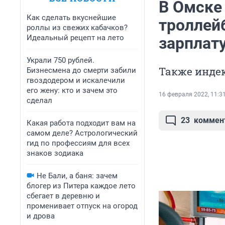
В Омске
Как сделать вкуснейшие
троллей
роллы из свежих кабачков?
Идеальный рецепт на лето
зарплат
Украли 750 рублей.
Также индек
Бизнесмена до смерти забили
гвоздодером и искалечили
его жену: кто и зачем это
16 февраля 2022, 11:3
сделал
23
коммен
Какая работа подходит вам на
самом деле? Астрологический
гид по профессиям для всех
знаков зодиака
Не Бали, а баня: зачем
блогер из Питера каждое лето
сбегает в деревню и
променивает отпуск на огород
и дрова