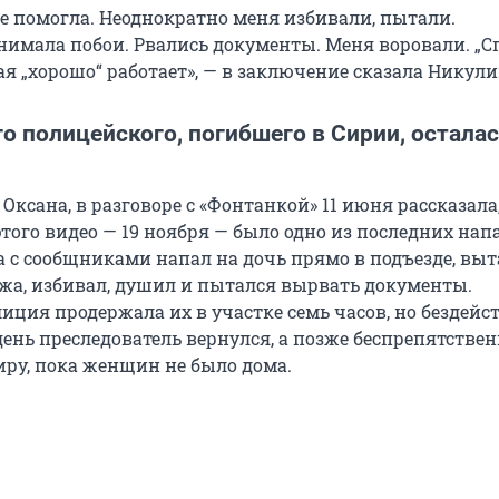
е помогла. Неоднократно меня избивали, пытали.
нимала побои. Рвались документы. Меня воровали. „С
я „хорошо“ работает», — в заключение сказала Никули
 полицейского, погибшего в Сирии, осталас
Оксана, в разговоре с «Фонтанкой» 11 июня рассказала
того видео — 19 ноября — было одно из последних нап
с сообщниками напал на дочь прямо в подъезде, вы
тажа, избивал, душил и пытался вырвать документы.
ция продержала их в участке семь часов, но бездейст
ень преследователь вернулся, а позже беспрепятстве
иру, пока женщин не было дома.