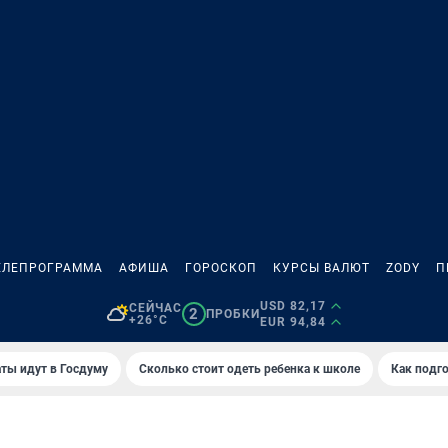
ЕЛЕПРОГРАММА
АФИША
ГОРОСКОП
КУРСЫ ВАЛЮТ
ZODY
П
USD 82,17
СЕЙЧАС
2
ПРОБКИ
+26°C
EUR 94,84
ты идут в Госдуму
Сколько стоит одеть ребенка к школе
Как подго