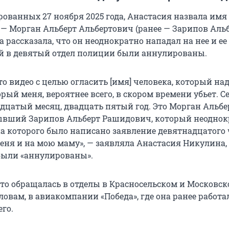
рованных 27 ноября 2025 года, Анастасия назвала имя
 — Морган Альберт Альбертович (ранее — Зарипов Аль
 рассказала, что он неоднократно нападал на нее и ее 
й в девятый отдел полиции были аннулированы.
о видео с целью огласить [имя] человека, который на
орый меня, вероятнее всего, в скором времени убьет. С
адцатый месяц, двадцать пятый год. Это Морган Альбе
ывший Зарипов Альберт Рашидович, который неоднок
на которого было написано заявление девятнадцатого 
еня и на мою маму», — заявляла Анастасия Никулина,
были «аннулированы».
что обращалась в отделы в Красносельском и Московс
словам, в авиакомпании «Победа», где она ранее работа
его.