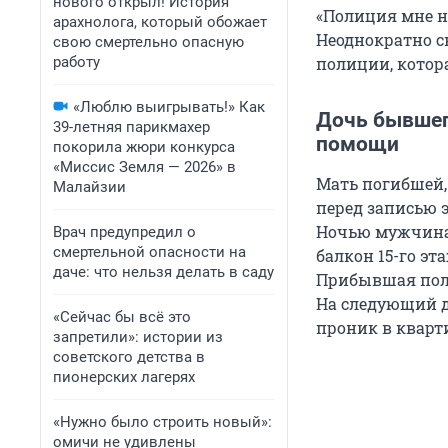
нового открыл! История
«Полиция мне н
арахнолога, который обожает
Неоднократно с
свою смертельно опасную
работу
полиции, котора
«Люблю выигрывать!» Как
Дочь бывшего
39-летняя парикмахер
помощи
покорила жюри конкурса
«Миссис Земля — 2026» в
Мать погибшей, 
Малайзии
перед записью э
Ночью мужчина 
Врач предупредил о
смертельной опасности на
балкон 15-го э
даче: что нельзя делать в саду
Прибывшая поли
На следующий д
«Сейчас бы всё это
проник в кварт
запретили»: истории из
советского детства в
пионерских лагерях
«Нужно было строить новый»:
омичи не удивлены