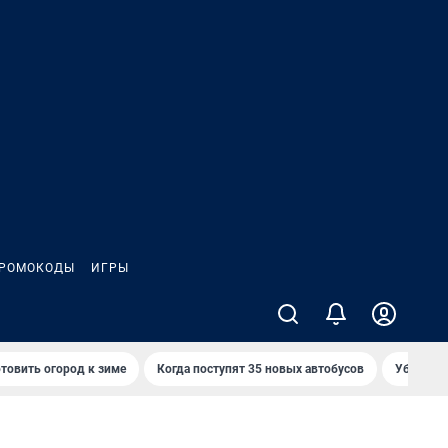
РОМОКОДЫ
ИГРЫ
товить огород к зиме
Когда поступят 35 новых автобусов
Убийца р