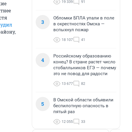
19 339
91
кие
ятнее
стя
Обломки БПЛА упали в поле
3
в окрестностях Омска —
будил
вспыхнул пожар
айону,
18 107
41
Российскому образованию
4
конец? В стране растет число
стобалльников ЕГЭ — почему
это не повод для радости
13 677
82
В Омской области объявили
5
беспилотную опасность в
пятый раз
12 055
33