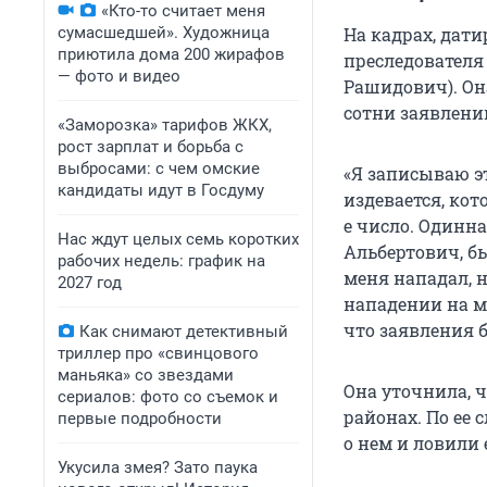
«Кто-то считает меня
сумасшедшей». Художница
На кадрах, дати
приютила дома 200 жирафов
преследователя
— фото и видео
Рашидович). Она
сотни заявлени
«Заморозка» тарифов ЖКХ,
рост зарплат и борьба с
выбросами: с чем омские
«Я записываю эт
кандидаты идут в Госдуму
издевается, кот
е число. Одинн
Нас ждут целых семь коротких
Альбертович, б
рабочих недель: график на
меня нападал, 
2027 год
нападении на м
что заявления 
Как снимают детективный
триллер про «свинцового
маньяка» со звездами
Она уточнила, 
сериалов: фото со съемок и
районах. По ее 
первые подробности
о нем и ловили 
Укусила змея? Зато паука