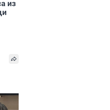
а из
щи