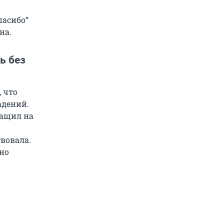
пасибо“
на.
ь без
, что
адений.
тащил на
вовала.
нно