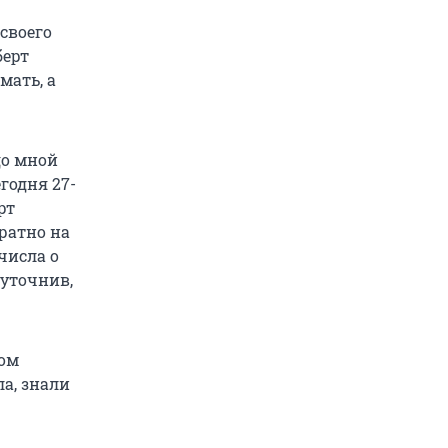
 своего
берт
мать, а
до мной
егодня 27-
рт
ратно на
числа о
 уточнив,
ком
ла, знали