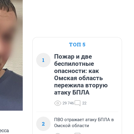
ТОП 5
Пожар и две
1
беспилотные
опасности: как
Омская область
пережила вторую
атаку БПЛА
29 746
22
ПВО отражает атаку БПЛА в
2
Омской области
есса