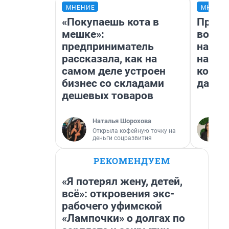
МНЕНИЕ
МНЕНИ
«Покупаешь кота в
Прода
мешке»:
возьм
предприниматель
нам г
рассказала, как на
налог
самом деле устроен
косне
бизнес со складами
даже 
дешевых товаров
Наталья Шорохова
Открыла кофейную точку на
деньги соцразвития
РЕКОМЕНДУЕМ
«Я потерял жену, детей,
всё»: откровения экс-
рабочего уфимской
«Лампочки» о долгах по