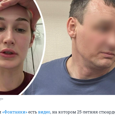
ру»
и
«Фонтанки»
есть
видео
, на котором 25-летняя стюард