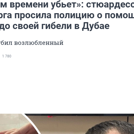
ом времени убьет»: стюардесс
рга просила полицию о помо
до своей гибели в Дубае
 убил возлюбленный
1 780