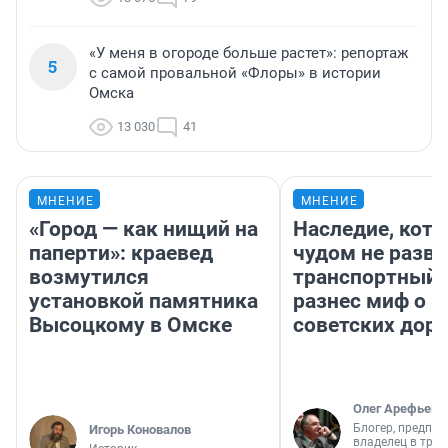
«У меня в огороде больше растет»: репортаж
5
с самой провальной «Флоры» в истории
Омска
13 030
41
МНЕНИЕ
МНЕНИЕ
«Город — как нищий на
Наследие, кото
паперти»: краевед
чудом не разва
возмутился
транспортный 
установкой памятника
разнес миф о 
Высоцкому в Омске
советских доро
Олег Арефьев
Блогер, предпри
Игорь Коновалов
владелец в тра