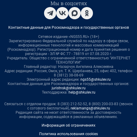
Мы в соцсетях
Контактные данные для Роскомнадзора и государственных органов
Сетевое издание «NGS55.RU» (18+)
Зарегистрировано Федеральной службой по надзору в сфере связи,
информационных технологий и массовых коммуникаций
(Роскомнадзор). Регистрационный номер и дата принятия решения о
регистрации - ЭЛ № ФС 77 - 78819 от 07.08.2020 г.
Учредитель: Общество с ограниченной ответственностью "ИНТЕРНЕТ
ТЕХНОЛОГИИ"
Главный редактор: Назарчук Ангелина Алексеевна
Адрес редакции: Россия, Омск, ул. Т. К. Щербанева, 25, офис 402, телефон
8 (3812) 38-08-69
Электронный адрес редакции:
ngs55@shkulev.ru
Контактные данные для Роскомнадзора и государственных органов:
juristnsk@shkulev.ru
Техподдержка:
help@shkulev.ru
Связаться с отделом продаж: 8 (383) 212-52-52, 8 (800) 200-03-83 (звонок
с сотового бесплатный),
reklamangs@shkulev.ru
Редакция сайта не несет ответственности за достоверность
информации, содержащейся в рекламных объявлениях.
Информация об ограничениях
Политика использования cookies