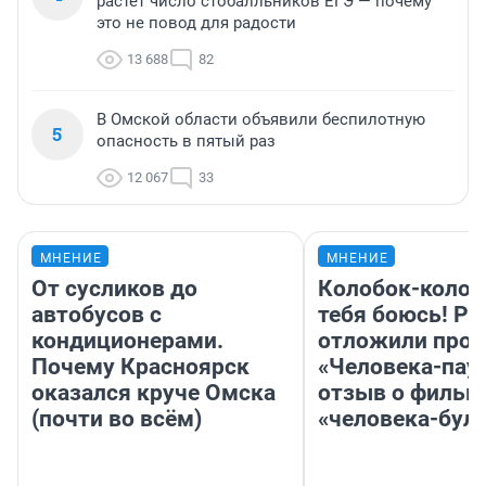
растет число стобалльников ЕГЭ — почему
это не повод для радости
13 688
82
В Омской области объявили беспилотную
5
опасность в пятый раз
12 067
33
МНЕНИЕ
МНЕНИЕ
От сусликов до
Колобок-колобо
автобусов с
тебя боюсь! Ра
кондиционерами.
отложили прок
Почему Красноярск
«Человека-пау
оказался круче Омска
отзыв о фильм
(почти во всём)
«человека-бул