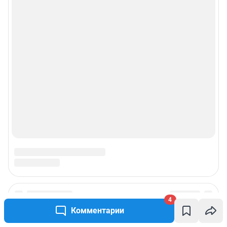
Реклама на сайте
Прайс-лист
О компании
Наши награды
Наши вакансии
Техподдержка
Предвыборная агитация
Статистика канала в MAX
4
Комментарии
Все города сети