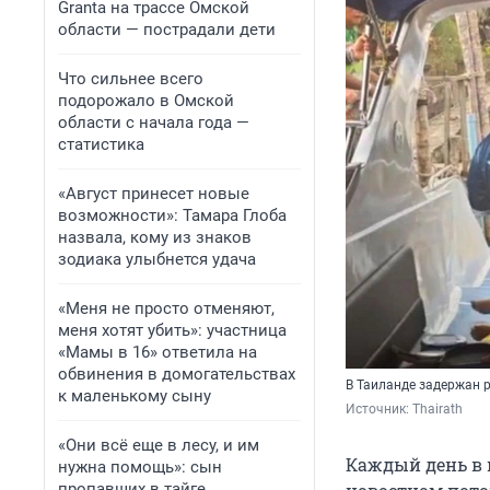
Granta на трассе Омской
области — пострадали дети
Что сильнее всего
подорожало в Омской
области с начала года —
статистика
«Август принесет новые
возможности»: Тамара Глоба
назвала, кому из знаков
зодиака улыбнется удача
«Меня не просто отменяют,
меня хотят убить»: участница
«Мамы в 16» ответила на
обвинения в домогательствах
В Таиланде задержан р
к маленькому сыну
Источник: 
Thairath
«Они всё еще в лесу, и им
Каждый день в 
нужна помощь»: сын
пропавших в тайге