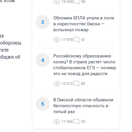
в этом
19 204
90
Обломки БПЛА упали в поле
3
в окрестностях Омска —
вспыхнул пожар
их
17 978
41
нобороны.
тате
Российскому образованию
общил об
4
конец? В стране растет число
стобалльников ЕГЭ — почему
это не повод для радости
13 512
82
В Омской области объявили
5
беспилотную опасность в
пятый раз
11 926
33