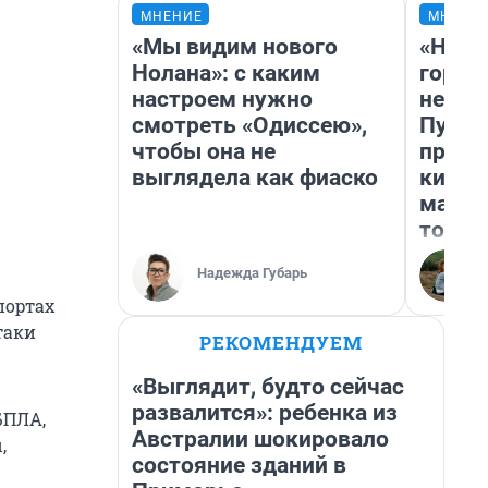
МНЕНИЕ
МНЕНИ
«Мы видим нового
«Нет 
Нолана»: с каким
городо
настроем нужно
недоф
смотреть «Одиссею»,
Путеш
чтобы она не
проех
выглядела как фиаско
килом
машин
того
Надежда Губарь
портах
таки
РЕКОМЕНДУЕМ
«Выглядит, будто сейчас
развалится»: ребенка из
БПЛА,
Австралии шокировало
,
состояние зданий в