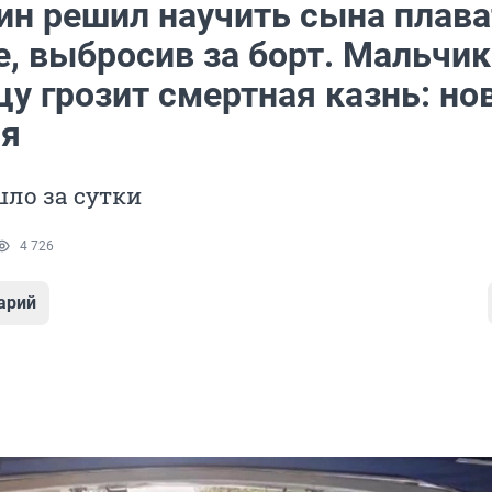
ин решил научить сына плава
е, выбросив за борт. Мальчик
цу грозит смертная казнь: но
ря
ло за сутки
4 726
арий