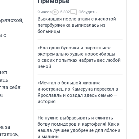
Приморье
9 часов
5 302
Обсудить
Выжившая после атаки с кислотой
Брянской,
петербурженка выписалась из
больницы
ы с
«Ела одни булочки и пирожные»:
экстремально худые новосибирцы —
о своих попытках набрать вес любой
ценой
шел
дать
«Мечтал о большой жизни»:
 на себя
иностранец из Камеруна переехал в
л
Ярославль и создал здесь семью —
история
Не нужно выбрасывать и сжигать
ботву помидоров и картофеля! Как я
а за
нашла лучшее удобрение для яблони
нилось,
и малины