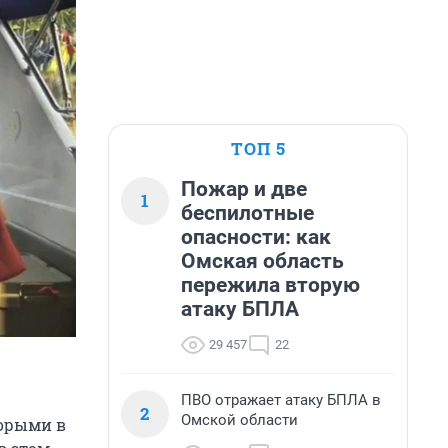
ТОП 5
Пожар и две
1
беспилотные
опасности: как
Омская область
пережила вторую
атаку БПЛА
29 457
22
ПВО отражает атаку БПЛА в
2
Омской области
торыми в