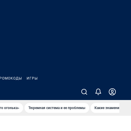
РОМОКОДЫ
ИГРЫ
го огонька»
Тюремная система и ее проблемы
Какие знаменитости 