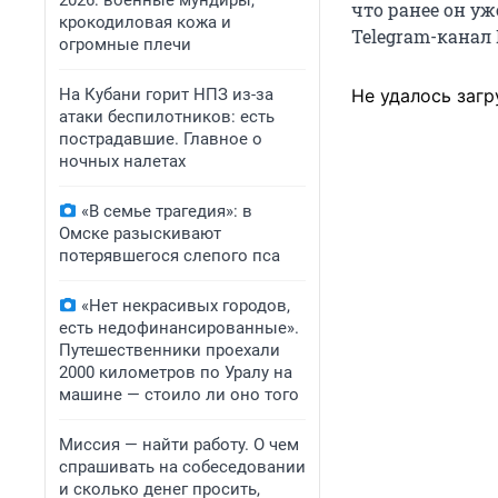
2026: военные мундиры,
что ранее он уж
крокодиловая кожа и
Telegram-канал 
огромные плечи
На Кубани горит НПЗ из-за
Не удалось загр
атаки беспилотников: есть
пострадавшие. Главное о
ночных налетах
«В семье трагедия»: в
Омске разыскивают
потерявшегося слепого пса
«Нет некрасивых городов,
есть недофинансированные».
Путешественники проехали
2000 километров по Уралу на
машине — стоило ли оно того
Миссия — найти работу. О чем
спрашивать на собеседовании
и сколько денег просить,