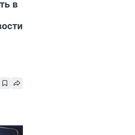
ть в
вости