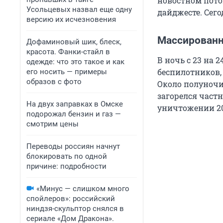
новостном пото
Усольцевых назвал еще одну
дайджесте. Сего
версию их исчезновения
Массированн
Дофаминовый шик, блеск,
красота. Фанки-стайл в
В ночь с 23 на 
одежде: что это такое и как
беспилотников,
его носить — примеры
образов с фото
Около полуночи
загорелся част
На двух заправках в Омске
уничтожении 20
подорожал бензин и газ —
смотрим цены
Переводы россиян начнут
блокировать по одной
причине: подробности
«Минус — слишком много
спойлеров»: российский
ниндзя-скульптор снялся в
сериале «Дом Дракона».