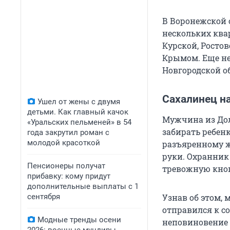
В Воронежской 
нескольких ква
Курской, Ростов
Крымом. Еще не
Новгородской о
Сахалинец на
Ушел от жены с двумя
детьми. Как главный качок
Мужчина из Дол
«Уральских пельменей» в 54
забирать ребенк
года закрутил роман с
молодой красоткой
разъяренному ж
руки. Охранник
Пенсионеры получат
тревожную кно
прибавку: кому придут
дополнительные выплаты с 1
сентября
Узнав об этом, 
отправился к с
Модные тренды осени
неповиновение 