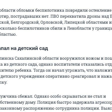
области обломки беспилотника повредили остекление
ртир, пострадавших нет. ПВО перехватила дроны над 
ской, Белгородской, Орловской, Липецкой областями и
сколько беспилотников сбили в Ленобласти у границ
бластью.
пал на детский сад
инска Сахалинской области вооружился ножом и по
а из детского сада, однако воспитатели отказались от
ителю ребенка. Тогда он начал угрожать, что наложит
 детского учреждения оперативно среагировал и нажа
пку.
мужчина сбежал. Однако особо скрываться не стал и
обственному дому. Полиция быстро задержала агрессор
законному распоряжению сотрудника полиции. Выяс