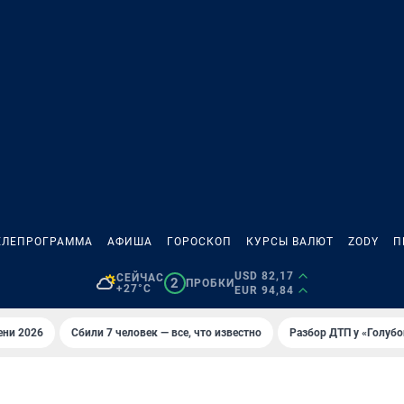
ЕЛЕПРОГРАММА
АФИША
ГОРОСКОП
КУРСЫ ВАЛЮТ
ZODY
П
USD 82,17
СЕЙЧАС
2
ПРОБКИ
+27°C
EUR 94,84
ени 2026
Сбили 7 человек — все, что известно
Разбор ДТП у «Голубо