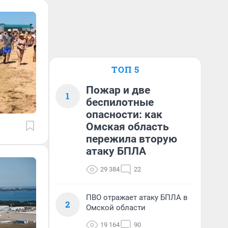
ТОП 5
Пожар и две
1
беспилотные
опасности: как
Омская область
пережила вторую
атаку БПЛА
29 384
22
ПВО отражает атаку БПЛА в
2
Омской области
19 164
90