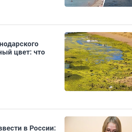
снодарского
ный цвет: что
вести в России: