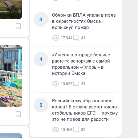
Обломки БПЛА упали в поле
3
в окрестностях Омска —
вспыхнул пожар
17 944
41
«У меня в огороде больше
4
растет»: репортаж с самой
провальной «Флоры» в
истории Омска
13 625
41
Российскому образованию
5
конец? В стране растет число
стобалльников ЕГЭ — почему
это не повод для радости
13 468
82