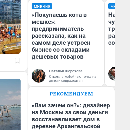
МНЕНИЕ
МНЕНИЕ
«Покупаешь кота в
Наслед
мешке»:
чудом 
предприниматель
трансп
рассказала, как на
разнес
самом деле устроен
советс
бизнес со складами
дешевых товаров
Ол
Наталья Шорохова
Бл
Открыла кофейную точку на
вл
деньги соцразвития
би
РЕКОМЕНДУЕМ
«Вам зачем он?»: дизайнер
из Москвы за свои деньги
восстанавливает дом в
деревне Архангельской