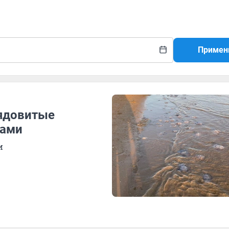
Примен
ядовитые
жами
и