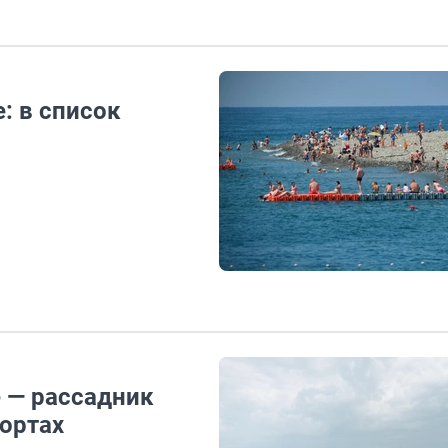
: в список
е — рассадник
рортах