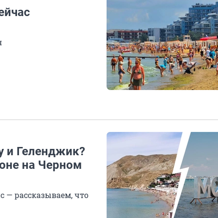
сейчас
я
у и Геленджик?
зоне на Черном
с — рассказываем, что