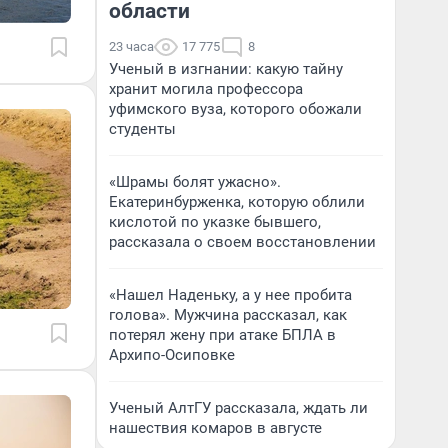
области
23 часа
17 775
8
Ученый в изгнании: какую тайну
хранит могила профессора
уфимского вуза, которого обожали
студенты
«Шрамы болят ужасно».
Екатеринбурженка, которую облили
кислотой по указке бывшего,
рассказала о своем восстановлении
«Нашел Наденьку, а у нее пробита
голова». Мужчина рассказал, как
потерял жену при атаке БПЛА в
Архипо-Осиповке
Ученый АлтГУ рассказала, ждать ли
нашествия комаров в августе