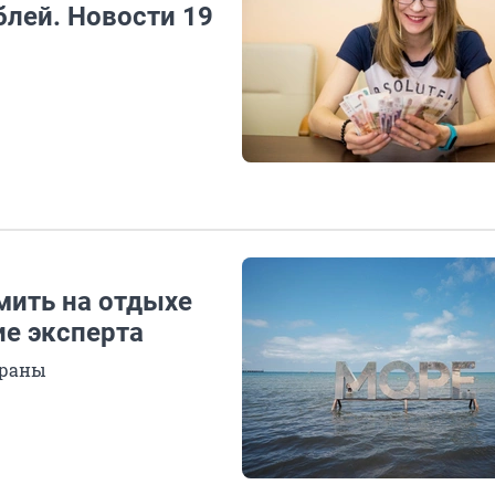
блей. Новости 19
мить на отдыхе
ие эксперта
траны