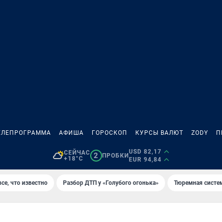
ЕЛЕПРОГРАММА
АФИША
ГОРОСКОП
КУРСЫ ВАЛЮТ
ZODY
П
USD 82,17
СЕЙЧАС
2
ПРОБКИ
+18°C
EUR 94,84
се, что известно
Разбор ДТП у «Голубого огонька»
Тюремная систе