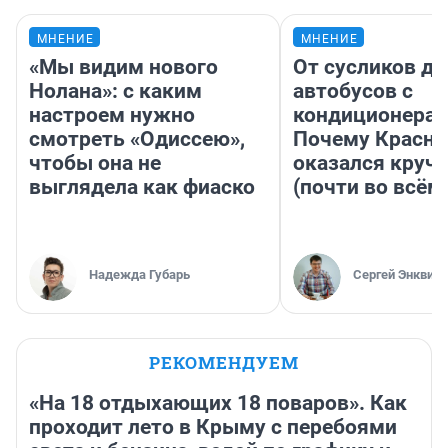
МНЕНИЕ
МНЕНИЕ
«Мы видим нового
От сусликов до
Нолана»: с каким
автобусов с
настроем нужно
кондиционерам
смотреть «Одиссею»,
Почему Красно
чтобы она не
оказался круч
выглядела как фиаско
(почти во всём
Надежда Губарь
Сергей Энквист
РЕКОМЕНДУЕМ
«На 18 отдыхающих 18 поваров». Как
проходит лето в Крыму с перебоями