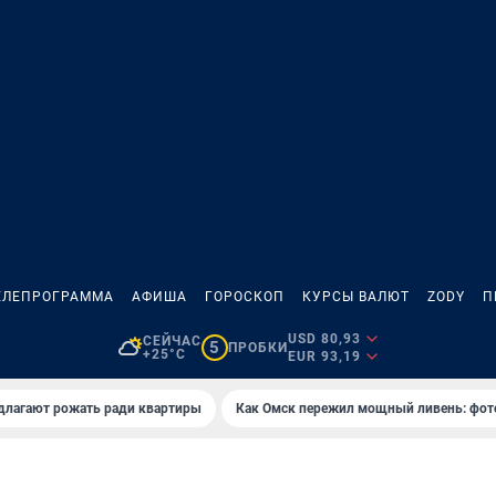
ЕЛЕПРОГРАММА
АФИША
ГОРОСКОП
КУРСЫ ВАЛЮТ
ZODY
П
USD 80,93
СЕЙЧАС
5
ПРОБКИ
+25°C
EUR 93,19
длагают рожать ради квартиры
Как Омск пережил мощный ливень: фот