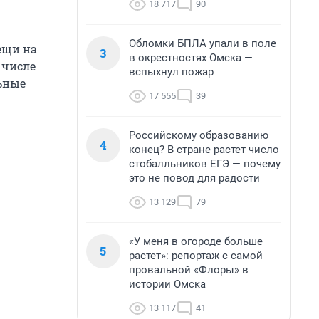
18 717
90
Обломки БПЛА упали в поле
ещи на
3
в окрестностях Омска —
 числе
вспыхнул пожар
ьные
17 555
39
Российскому образованию
4
конец? В стране растет число
стобалльников ЕГЭ — почему
это не повод для радости
13 129
79
«У меня в огороде больше
5
растет»: репортаж с самой
провальной «Флоры» в
истории Омска
13 117
41