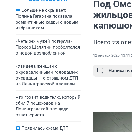
Под Омс
Больше не скрывает:
жильцов
Полина Гагарина показала
романтичные кадры с новым
капюшо
избранником
Всего из ог
«Четырех мужей потеряла»:
Прохор Шаляпин проболтался
о новой возлюбленной
12 января 2025, 13:11
«Увидела женщин с
Написать
окровавленными головами»:
очевидцы — о страшном ДТП
на Ленинградской площади
Что грозит водителю, который
сбил 7 пешеходов на
Ленинградской площади —
ответ юриста
Появилась схема ДТП