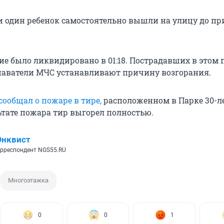
 и один ребенок самостоятельно вышли на улицу до пр
ие было ликвидировано в 01:18. Пострадавших в этом
знаватели МЧС устанавливают причину возгорания.
сообщал о пожаре в тире,
расположенном в Парке 30-л
ьтате пожара тир выгорел полностью.
Энквист
рреспондент NGS55.RU
Многоэтажка
0
0
1