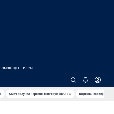
РОМОКОДЫ
ИГРЫ
о
Омич получил черепно-мозговую на ОНПЗ
Кафе на Левобережье в