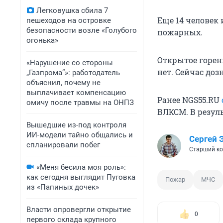
Легковушка сбила 7
Еще 14 человек
пешеходов на островке
безопасности возле «Голубого
пожарных.
огонька»
Открытое горен
«Нарушение со стороны
нет. Сейчас до
„Газпрома“»: работодатель
объяснил, почему не
выплачивает компенсацию
Ранее NGS55.RU
омичу после травмы на ОНПЗ
ВЛКСМ. В резул
Вышедшие из-под контроля
ИИ-модели тайно общались и
Сергей 
спланировали побег
Старший ко
«Меня бесила моя роль»:
как сегодня выглядит Пуговка
Пожар
МЧС
из «Папиных дочек»
Власти опровергли открытие
0
первого склада крупного