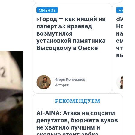
МНЕНИЕ
МНЕНИ
«Город — как нищий на
«Мы в
паперти»: краевед
Нолан
возмутился
настр
установкой памятника
смотр
Высоцкому в Омске
чтобы
выгля
Игорь Коновалов
Историк
РЕКОМЕНДУЕМ
AI-AINA: Атака на соцсети
депутатов, бюджета вузов
не хватило лучшим и
сколько стоит арбуз