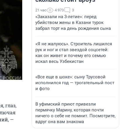
21 час
4 973
3
«Заказали на 3-летие»: перед
убийством жены в Казани турок
забрал торт на день рождения сына
«Я не жалуюсь». Строитель лишился
рук и ног и стал звездой соцсетей:
как он живет и почему его семью
искал весь Узбекистан
«Все еще в шоке»: сыну Трусовой
исполнился год — трогательный пост
и фото
В уфимский приют привезли
, глаз,
пермячку Марину, которая почти
включая
ничего о себе не помнит. Посмотрите,
ний, —
вдруг она вам знакома