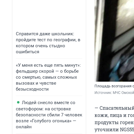
Справится даже школьник:
пройдите тест по географии, в
котором очень стыдно
ошибиться
«У меня есть еще пять минут»:
фельдшер скорой — о борьбе
со смертью, самых сложных
вызовах и чувстве
Площадь возгорания с
безысходности
Источник: 
МЧС Омской 
Людей снесло вместе со
— Спасательный
светофором: на островке
кожи, лица и го
безопасности сбили 7 человек
возле «Голубого огонька» —
продукты горен
онлайн
уточнили NGS55