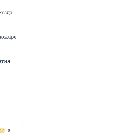
иезда
 пожаре
етия
0