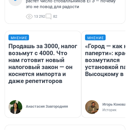
растет число стобалльников ЕГЭ — почему
это не повод для радости
13 292
82
МНЕНИЕ
МНЕНИЕ
Продашь за 3000, налог
«Город — как н
возьмут с 4000. Что
паперти»: крае
нам готовит новый
возмутился
налоговый закон — он
установкой па
коснется импорта и
Высоцкому в 
даже репетиторов
Игорь Коновал
Анастасия Завгородняя
Историк