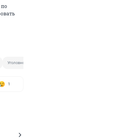
 по
ровать
Уголовное дело
Инвалид
1