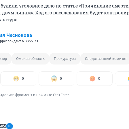
збудили уголовное дело по статье «Причинение смерти
 двум лицам». Ход его расследования будет контроли
уратура.
ия Чеснокова
рреспондент NGS55.RU
онер
Омская область
Прокуратура
Следственный комитет
0
0
0
ыделите фрагмент и нажмите Ctrl+Enter
ИИ
0