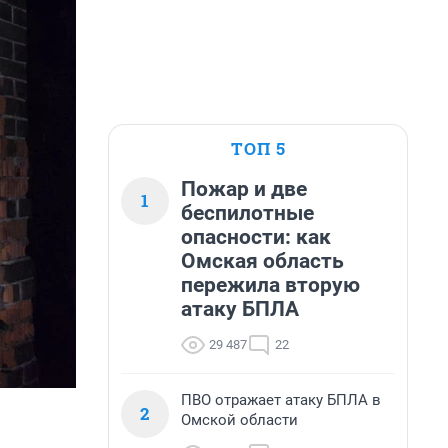
ТОП 5
Пожар и две
1
беспилотные
опасности: как
Омская область
пережила вторую
атаку БПЛА
29 487
22
ПВО отражает атаку БПЛА в
2
Омской области