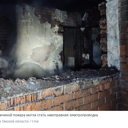
ичиной пожара могла стать неисправная электропроводка
 Омской области / t.me