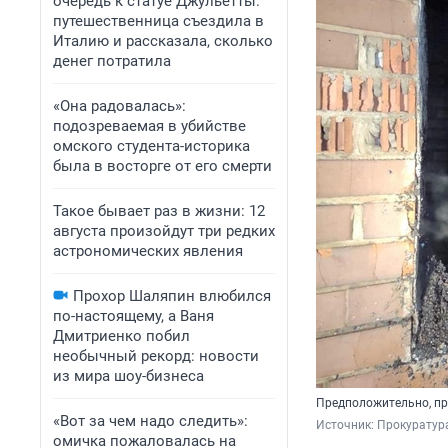
очередь к статуе Джульетты:
путешественница съездила в
Италию и рассказала, сколько
денег потратила
«Она радовалась»:
подозреваемая в убийстве
омского студента-историка
была в восторге от его смерти
Такое бывает раз в жизни: 12
августа произойдут три редких
астрономических явления
Прохор Шаляпин влюбился
по-настоящему, а Ваня
Дмитриенко побил
необычный рекорд: новости
из мира шоу-бизнеса
Предположительно, пр
«Вот за чем надо следить»:
Источник: 
Прокуратура
омичка пожаловалась на