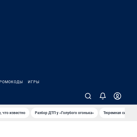
РОМОКОДЫ
ИГРЫ
, что известно
Разбор ДТП у «Голубого огонька»
Тюремная система