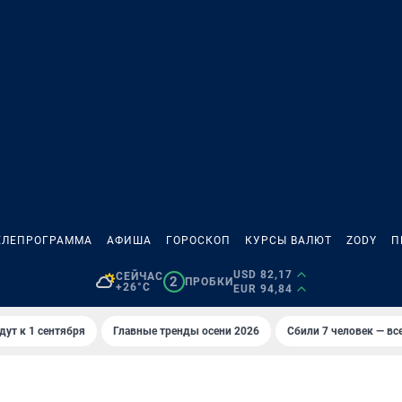
ЕЛЕПРОГРАММА
АФИША
ГОРОСКОП
КУРСЫ ВАЛЮТ
ZODY
П
USD 82,17
СЕЙЧАС
2
ПРОБКИ
+26°C
EUR 94,84
дут к 1 сентября
Главные тренды осени 2026
Сбили 7 человек — все