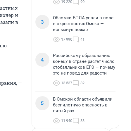
19 220
90
 частных
ионер и
Обломки БПЛА упали в поле
3
казали в
в окрестностях Омска —
вспыхнул пожар
17 990
41
ало
Российскому образованию
4
конец? В стране растет число
стобалльников ЕГЭ — почему
это не повод для радости
орания, —
13 537
82
В Омской области объявили
5
беспилотную опасность в
пятый раз
11 940
33