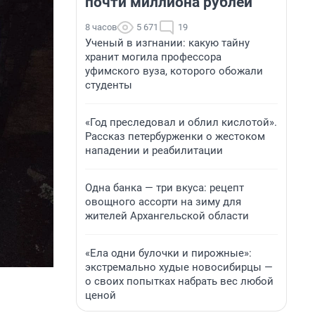
почти миллиона рублей
8 часов
5 671
19
Ученый в изгнании: какую тайну
хранит могила профессора
уфимского вуза, которого обожали
студенты
«Год преследовал и облил кислотой».
Рассказ петербурженки о жестоком
нападении и реабилитации
Одна банка — три вкуса: рецепт
овощного ассорти на зиму для
жителей Архангельской области
«Ела одни булочки и пирожные»:
экстремально худые новосибирцы —
о своих попытках набрать вес любой
ценой