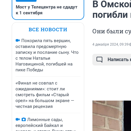
В Омско
Мост у Телецентра не сдадут
погибли
к 1 сентября
ВСЕ НОВОСТИ
Они были с
Покорила пять вершин,
4 декабря 2024, 09:39
оставила предсмертную
записку и послание сыну. Что
с телом Натальи
Написать
Наговициной, погибшей на
пике Победы
«Финал не совпал с
ожиданиями»: стоит ли
смотреть фильм «Старый
орел» на большом экране —
честная рецензия
Лимонные сады,
европейский Байкал и