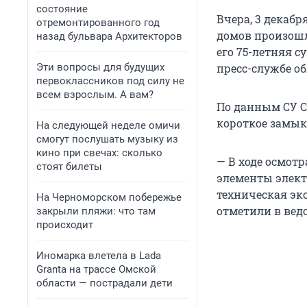
состояние
Вчера, 3 декабр
отремонтированного год
домов произошл
назад бульвара Архитекторов
его 75-летняя с
Эти вопросы для будущих
пресс-службе о
первоклассников под силу не
всем взрослым. А вам?
По данным СУ С
короткое замык
На следующей неделе омичи
смогут послушать музыку из
кино при свечах: сколько
— В ходе осмот
стоят билеты
элементы элект
техническая эк
На Черноморском побережье
отметили в вед
закрыли пляжи: что там
происходит
Иномарка влетела в Lada
Granta на трассе Омской
области — пострадали дети