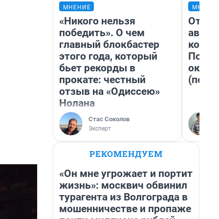
МНЕНИЕ
МНЕНИ
«Никого нельзя
От су
победить». О чем
автоб
главный блокбастер
конди
этого года, который
Почем
бьет рекорды в
оказа
прокате: честный
(почти
отзыв на «Одиссею»
Нолана
Стас Соколов
Эксперт
РЕКОМЕНДУЕМ
«Он мне угрожает и портит
жизнь»: москвич обвинил
турагента из Волгограда в
мошенничестве и пропаже