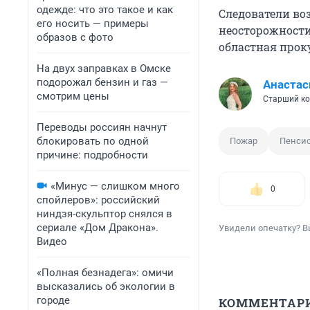
одежде: что это такое и как
Следователи во
его носить — примеры
неосторожности
образов с фото
областная прок
На двух заправках в Омске
подорожал бензин и газ —
Анастас
смотрим цены
Старший ко
Переводы россиян начнут
блокировать по одной
Пожар
Пенси
причине: подробности
«Минус — слишком много
0
спойлеров»: российский
ниндзя-скульптор снялся в
сериале «Дом Дракона».
Увидели опечатку? В
Видео
«Полная безнадега»: омичи
высказались об экологии в
городе
КОММЕНТАР