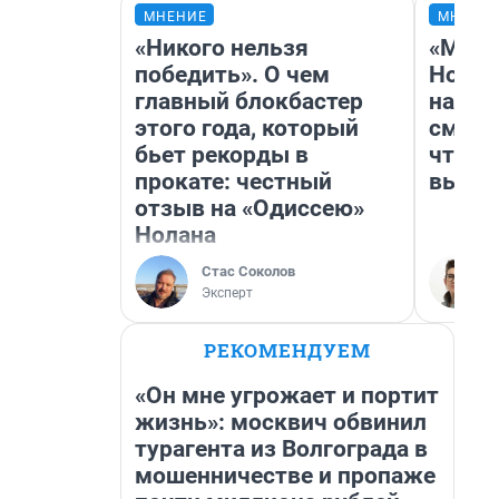
МНЕНИЕ
МНЕНИ
«Никого нельзя
«Мы в
победить». О чем
Нолан
главный блокбастер
настр
этого года, который
смотр
бьет рекорды в
чтобы
прокате: честный
выгля
отзыв на «Одиссею»
Нолана
Стас Соколов
Эксперт
РЕКОМЕНДУЕМ
«Он мне угрожает и портит
жизнь»: москвич обвинил
турагента из Волгограда в
мошенничестве и пропаже