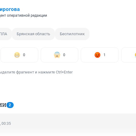
ирогова
ент оперативной редакции
БПЛА
Брянская область
Беспилотник
0
0
1
ыделите фрагмент и нажмите Ctrl+Enter
ИИ
2
, 00:35