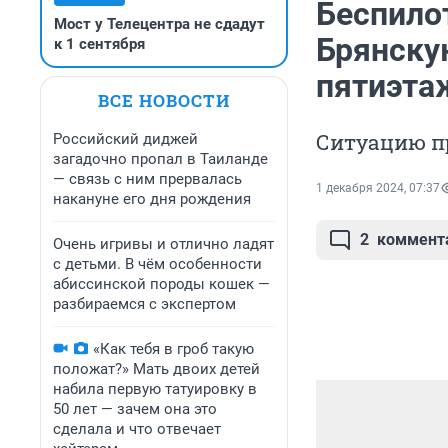
Беспило
Мост у Телецентра не сдадут
Брянску
к 1 сентября
пятиэтаж
ВСЕ НОВОСТИ
Ситуацию п
Российский диджей
загадочно пропал в Таиланде
— связь с ним прервалась
1 декабря 2024, 07:37
накануне его дня рождения
2
коммент
Очень игривы и отлично ладят
с детьми. В чём особенности
абиссинской породы кошек —
разбираемся с экспертом
«Как тебя в гроб такую
положат?» Мать двоих детей
набила первую татуировку в
50 лет — зачем она это
сделала и что отвечает