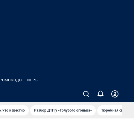
РОМОКОДЫ
ИГРЫ
, что известно
Разбор ДТП у «Голубого огонька»
Тюремная система