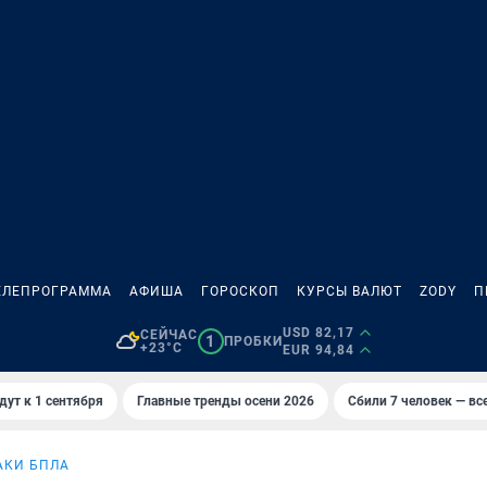
ЕЛЕПРОГРАММА
АФИША
ГОРОСКОП
КУРСЫ ВАЛЮТ
ZODY
П
USD 82,17
СЕЙЧАС
1
ПРОБКИ
+23°C
EUR 94,84
дут к 1 сентября
Главные тренды осени 2026
Сбили 7 человек — все
АКИ БПЛА