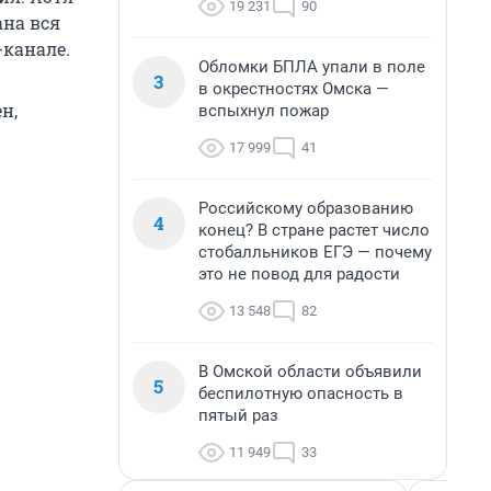
19 231
90
ана вся
-канале.
Обломки БПЛА упали в поле
3
в окрестностях Омска —
н,
вспыхнул пожар
17 999
41
Российскому образованию
4
конец? В стране растет число
стобалльников ЕГЭ — почему
это не повод для радости
13 548
82
В Омской области объявили
5
беспилотную опасность в
пятый раз
11 949
33