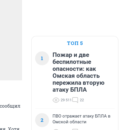
ТОП 5
Пожар и две
1
беспилотные
опасности: как
Омская область
пережила вторую
атаку БПЛА
29 511
22
 сообщил
ПВО отражает атаку БПЛА в
2
Омской области
ия. Хотя