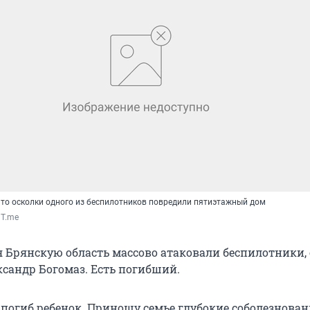
то осколки одного из беспилотников повредили пятиэтажный дом
 T.me
я Брянскую область массово атаковали беспилотники,
ксандр Богомаз. Есть погибший.
 погиб ребенок. Приношу семье глубокие соболезнован