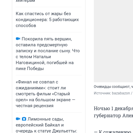
хейтерам
Как спастись от жары без
кондиционера: 5 работающих
способов
Покорила пять вершин,
оставила предсмертную
записку и послание сыну. Что
с телом Натальи
Наговициной, погибшей на
пике Победы
«Финал не совпал с
Очевидцы сообщают, ч
ожиданиями»: стоит ли
смотреть фильм «Старый
Источник: 
bazabazon /
орел» на большом экране —
честная рецензия
Ночью 1 декабр
губернатор Але
Лимонные сады,
европейский Байкал и
очередь к статуе Джульетты:
— К сожалению,