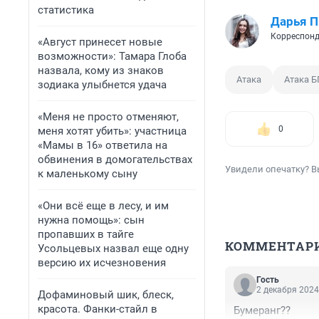
статистика
Дарья П
Корреспонд
«Август принесет новые
возможности»: Тамара Глоба
назвала, кому из знаков
Атака
Атака 
зодиака улыбнется удача
«Меня не просто отменяют,
0
меня хотят убить»: участница
«Мамы в 16» ответила на
обвинения в домогательствах
Увидели опечатку? В
к маленькому сыну
«Они всё еще в лесу, и им
нужна помощь»: сын
пропавших в тайге
КОММЕНТАР
Усольцевых назвал еще одну
версию их исчезновения
Гость
2 декабря 2024
Дофаминовый шик, блеск,
красота. Фанки-стайл в
Бумеранг??