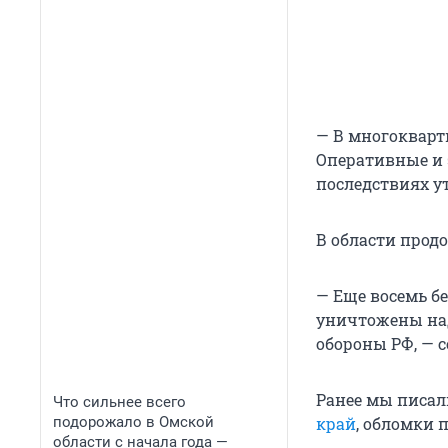
— В многокварт
Оперативные и 
последствиях ут
В области прод
— Еще восемь
б
уничтожены над
обороны РФ, — 
Ранее мы писал
Что сильнее всего
подорожало в Омской
край
, обломки 
области с начала года —