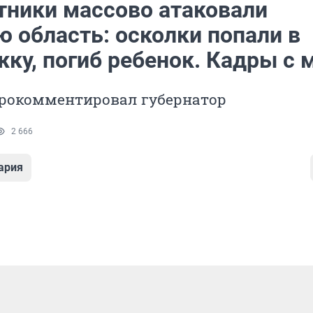
тники массово атаковали
ю область: осколки попали в
ку, погиб ребенок. Кадры с 
рокомментировал губернатор
2 666
ария