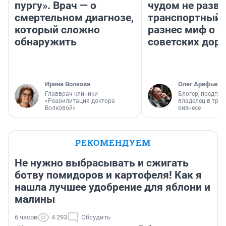
пургу». Врач — о
чудом не разва
смертельном диагнозе,
транспортный 
который сложно
разнес миф о 
обнаружить
советских доро
Ирина Волкова
Олег Арефьев
Главврач клиники
Блогер, предпри
«Реабилитация доктора
владелец в тра
Волковой»
бизнесе
РЕКОМЕНДУЕМ
Не нужно выбрасывать и сжигать
ботву помидоров и картофеля! Как я
нашла лучшее удобрение для яблони и
малины
6 часов
4 293
Обсудить