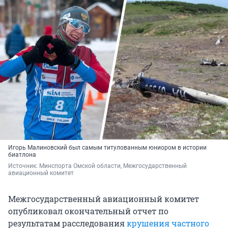
Игорь Малиновский был самым титулованным юниором в истории
биатлона
Источник: 
Минспорта Омской области, Межгосударственный 
авиационный комитет
Межгосударственный авиационный комитет
опубликовал окончательный отчет по
результатам расследования
крушения частного