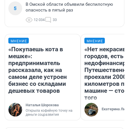
В Омской области объявили беспилотную
5
опасность в пятый раз
12 034
33
МНЕНИЕ
МНЕНИЕ
«Покупаешь кота в
«Нет некрасив
мешке»:
городов, есть
предприниматель
недофинансиро
рассказала, как на
Путешественн
самом деле устроен
проехали 2000
бизнес со складами
километров по 
дешевых товаров
машине — стои
того
Наталья Шорохова
Екатерина Лит
Открыла кофейную точку на
деньги соцразвития