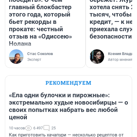
главный блокбастер
хотела снять 2
этого года, который
тысяч, чтобы п
бьет рекорды в
кредит, — к не
прокате: честный
приехала служ
отзыв на «Одиссею»
безопасности
Нолана
Стас Соколов
Ксения Владим
Эксперт
Автор мнения
РЕКОМЕНДУЕМ
«Ела одни булочки и пирожные»:
экстремально худые новосибирцы — о
своих попытках набрать вес любой
ценой
10 часов
6 497
25
Как приготовить хачапури — несколько рецептов от