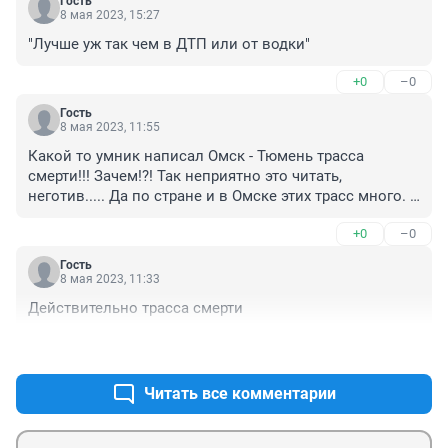
Гость
8 мая 2023, 15:27
"Лучше уж так чем в ДТП или от водки"
+0
–0
Гость
8 мая 2023, 11:55
Какой то умник написал Омск - Тюмень трасса 
смерти!!! Зачем!?! Так неприятно это читать, 
неготив..... Да по стране и в Омске этих трасс много. 
Может город будем писать город - смерти и 
+0
–0
памятники ставить на местах!
Гость
8 мая 2023, 11:33
Действительно трасса смерти
+0
–0
Читать все комментарии