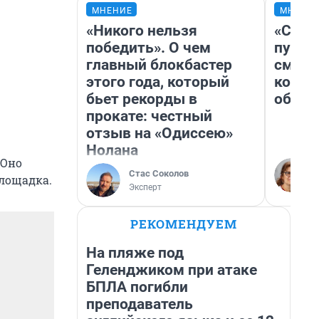
МНЕНИЕ
МНЕНИ
«Никого нельзя
«Спут
победить». О чем
пургу»
главный блокбастер
смерт
этого года, который
котор
бьет рекорды в
обнар
прокате: честный
отзыв на «Одиссею»
Нолана
 Оно
Стас Соколов
площадка.
Эксперт
РЕКОМЕНДУЕМ
На пляже под
Геленджиком при атаке
БПЛА погибли
преподаватель