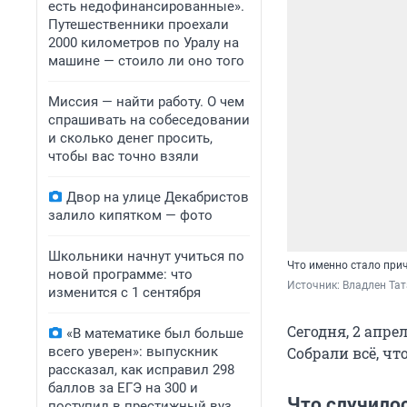
есть недофинансированные».
Путешественники проехали
2000 километров по Уралу на
машине — стоило ли оно того
Миссия — найти работу. О чем
спрашивать на собеседовании
и сколько денег просить,
чтобы вас точно взяли
Двор на улице Декабристов
залило кипятком — фото
Школьники начнут учиться по
Что именно стало при
новой программе: что
Источник: 
Владлен Тат
изменится с 1 сентября
Сегодня, 2 апре
«В математике был больше
всего уверен»: выпускник
Собрали всё, чт
рассказал, как исправил 298
баллов за ЕГЭ на 300 и
Что случило
поступил в престижный вуз