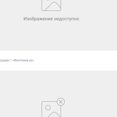
оршин / «Фонтанка.ру»