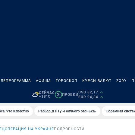
ЕЛЕПРОГРАММА
АФИША
ГОРОСКОП
КУРСЫ ВАЛЮТ
ZODY
П
USD 82,17
СЕЙЧАС
2
ПРОБКИ
+18°C
EUR 94,84
се, что известно
Разбор ДТП у «Голубого огонька»
Тюремная систе
ЕЦОПЕРАЦИЯ НА УКРАИНЕ
ПОДРОБНОСТИ