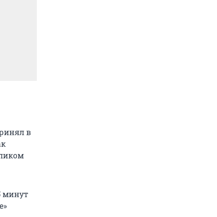
принял в
ак
оликом
5 минут
е»