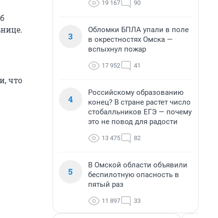
19 167
90
иб
ьнице.
Обломки БПЛА упали в поле
3
в окрестностях Омска —
вспыхнул пожар
17 952
41
и, что
Российскому образованию
4
конец? В стране растет число
стобалльников ЕГЭ — почему
это не повод для радости
13 475
82
В Омской области объявили
5
беспилотную опасность в
пятый раз
11 897
33