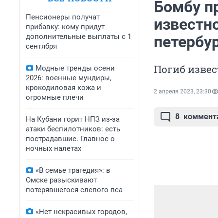
Бомбу пр
Пенсионеры получат
известн
прибавку: кому придут
дополнительные выплаты с 1
петербу
сентября
Погиб изве
Модные тренды осени
2026: военные мундиры,
крокодиловая кожа и
2 апреля 2023, 23:30
огромные плечи
8
коммент
На Кубани горит НПЗ из-за
атаки беспилотников: есть
пострадавшие. Главное о
ночных налетах
«В семье трагедия»: в
Омске разыскивают
потерявшегося слепого пса
«Нет некрасивых городов,