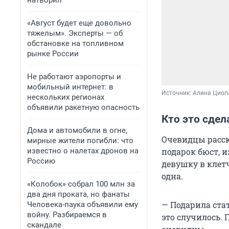
натворил
«Август будет еще довольно
тяжелым». Эксперты — об
обстановке на топливном
рынке России
Не работают аэропорты и
мобильный интернет: в
Источник: 
Алина Циопа
нескольких регионах
объявили ракетную опасность
Кто это сдел
Дома и автомобили в огне,
Очевидцы расск
мирные жители погибли: что
известно о налетах дронов на
подарок бюст, 
Россию
девушку в клет
одна.
«Колобок» собрал 100 млн за
два дня проката, но фанаты
— Подарила стат
Человека-паука объявили ему
войну. Разбираемся в
это случилось. 
скандале