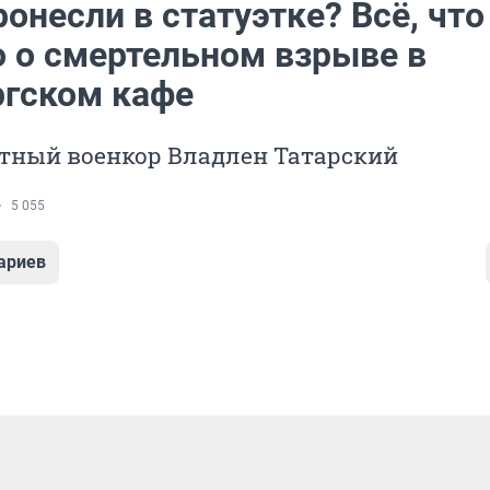
онесли в статуэтке? Всё, что
о о смертельном взрыве в
ргском кафе
стный военкор Владлен Татарский
5 055
ариев