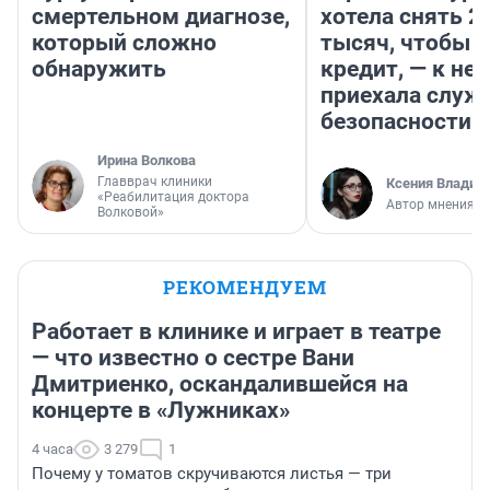
смертельном диагнозе,
хотела снять 2
который сложно
тысяч, чтобы п
обнаружить
кредит, — к не
приехала служ
безопасности
Ирина Волкова
Главврач клиники
Ксения Владим
«Реабилитация доктора
Автор мнения
Волковой»
РЕКОМЕНДУЕМ
Работает в клинике и играет в театре
— что известно о сестре Вани
Дмитриенко, оскандалившейся на
концерте в «Лужниках»
4 часа
3 279
1
Почему у томатов скручиваются листья — три