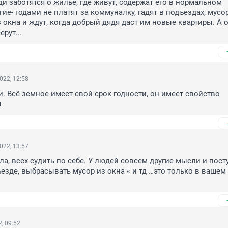
и заботятся о жильё, где живут, содержат его в нормальном 
гие- годами не платят за коммуналку, гадят в подъездах, мусор
окна и ждут, когда добрый дядя даст им новые квартиры. А о
рут...
022, 12:58
. Всё земное имеет свой срок годности, он имеет свойство 
я
022, 13:57
ла, всех судить по себе. У людей совсем другие мысли и поступ
ъезде, выбрасывать мусор из окна « и тд …это только в вашем 
, 09:52