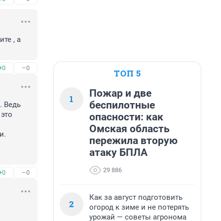
е , а 
+0
–0
ТОП 5
Пожар и две
1
беспилотные
 Ведь 
это 
опасности: как
Омская область
. 

пережила вторую
атаку БПЛА
29 886
+0
–0
Как за август подготовить
2
огород к зиме и не потерять
урожай — советы агронома