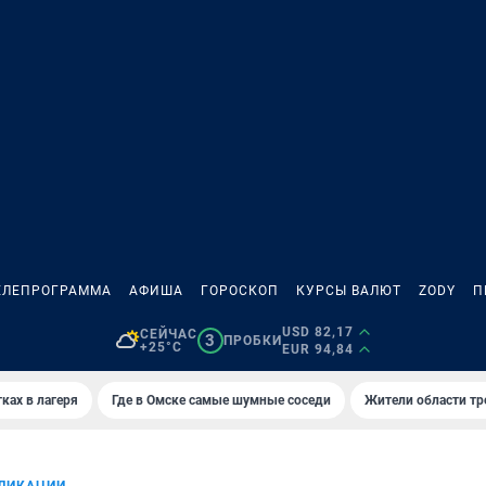
ЕЛЕПРОГРАММА
АФИША
ГОРОСКОП
КУРСЫ ВАЛЮТ
ZODY
П
USD 82,17
СЕЙЧАС
3
ПРОБКИ
+25°C
EUR 94,84
ках в лагеря
Где в Омске самые шумные соседи
Жители области тр