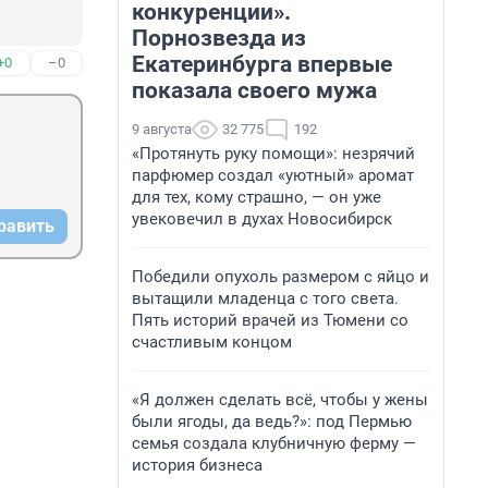
конкуренции».
Порнозвезда из
Екатеринбурга впервые
+0
–0
показала своего мужа
9 августа
32 775
192
«Протянуть руку помощи»: незрячий
парфюмер создал «уютный» аромат
для тех, кому страшно, — он уже
увековечил в духах Новосибирск
равить
Победили опухоль размером с яйцо и
вытащили младенца с того света.
Пять историй врачей из Тюмени со
счастливым концом
«Я должен сделать всё, чтобы у жены
были ягоды, да ведь?»: под Пермью
семья создала клубничную ферму —
история бизнеса