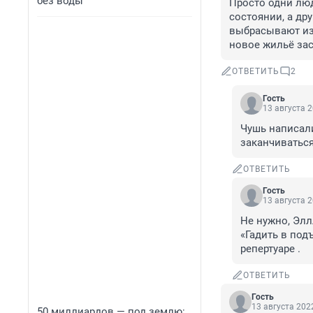
без воды
Просто одни люд
состоянии, а дру
выбрасывают из 
новое жильё засе
ОТВЕТИТЬ
2
Гость
13 августа 2
Чушь написали
заканчиватьс
ОТВЕТИТЬ
Гость
13 августа 2
Не нужно, Элл
«Гадить в под
репертуаре .
ОТВЕТИТЬ
Гость
13 августа 2022
50 миллиардов — под землю: