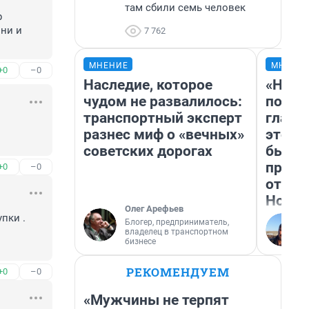
там сбили семь человек
 
ни и 
7 762
МНЕНИЕ
МНЕНИ
+0
–0
Наследие, которое
«Нико
чудом не развалилось:
побед
транспортный эксперт
главн
разнес миф о «вечных»
этого
советских дорогах
бьет 
прока
+0
–0
отзыв
Нолан
Олег Арефьев
ки . 
Блогер, предприниматель,
владелец в транспортном
бизнесе
РЕКОМЕНДУЕМ
+0
–0
«Мужчины не терпят