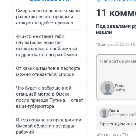
ПЕРЕЙТИ К ПУ
11 комм
Смертельно опасные комары
разлетаются по городам и
атакуют людей — причина
Под завалами р
нашли
«Никто не станет тебя
слушаться»: вожатая
13 августа 2022, 09:35
высказалась о проблемных
подростках в лагерях Омска
От каких штампов в паспорте
можно отказаться: список
Гость
Что будет с заброшенной
Войти
станцией метро в Омске
после приезда Путина — ответ
вице-губернатора
Гость
13 августа 2022
Из-за взрыва на предприятии
Претендуем на то
Омской области пострадал
рабочий
ОТВЕТИТЬ
1