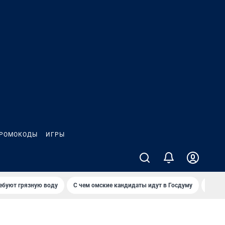
РОМОКОДЫ
ИГРЫ
ебуют грязную воду
С чем омские кандидаты идут в Госдуму
Сколь