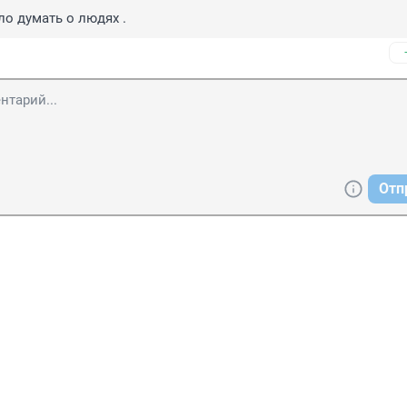
о думать о людях .
Отп