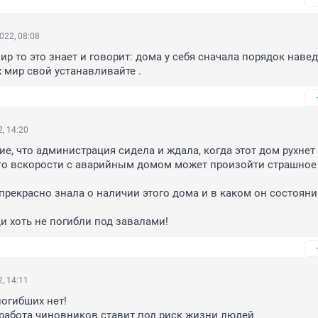
022, 08:08
ир то это знает и говорит: дома у себя сначала порядок наведит
х мир свой устанавливайте .
, 14:20
е, что администрация сидела и ждала, когда этот дом рухнет .
-то вскорости с аварийным домом может произойти страшное 
рекрасно знала о наличии этого дома и в каком он состоянии
и хоть не погибли под завалами!
, 14:11
огибших нет! 

работа чиновников ставит под риск жизни людей