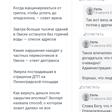
Когда вакцинироваться от
Гость
гриппа, чтобы успеть до
14 августа 2
эпидсезона, — совет врача
Так вот весь м
потом у други
Завтра больше тысячи зданий
в Омске останутся без горячей
ОТВЕТИТЬ
воды — список адресов
Гость
13 августа 2022
Какие нарушения находят у
Такое впечатлени
частных перевозчиков в
догадаться, что
Омске — ответ дептранса
очевидно! 

Администрация п
Умерла пострадавшая в
страшном ДТП на
Хорошо, что люд
Ленинградской площади
ОТВЕТИТЬ
Как вернуть деньги после
Гость
закрытия ипотеки? Эксперт
13 августа 2022
назвала способ, о котором
Слава Богу, что п
знают далеко не все
Отвратительная 