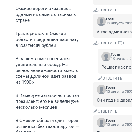
Омские дороги оказались
ОТВЕТИТЬ
одними из самых опасных в
Гость
стране
13 августа 2022
А где администр
Трактористам в Омской
области предлагают зарплату
ОТВЕТИТЬ
1
в 200 тысяч рублей
Гость
В вашем доме поселился
13 августа 2
удивительный сосед. На
Решает как по
рынок недвижимости вместо
схемы Долиной идет развод
ОТВЕТИТЬ
из 1990-х
Гость
13 августа 2022
В Камеруне загадочно пропал
Они год не дава
президент: его не видели уже
несколько месяцев
ОТВЕТИТЬ
В Омской области один город
Гость
13 августа 2022
останется без газа, а другой —