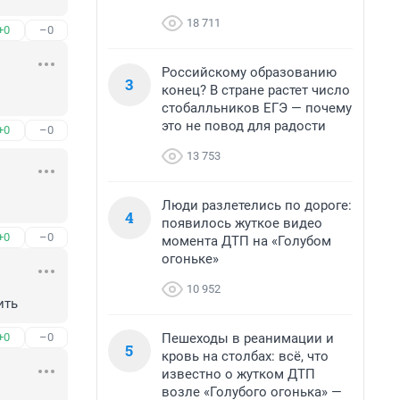
18 711
+0
–0
Российскому образованию
3
конец? В стране растет число
стобалльников ЕГЭ — почему
это не повод для радости
+0
–0
13 753
Люди разлетелись по дороге:
4
появилось жуткое видео
+0
–0
момента ДТП на «Голубом
огоньке»
10 952
ить
Пешеходы в реанимации и
+0
–0
5
кровь на столбах: всё, что
известно о жутком ДТП
возле «Голубого огонька» —