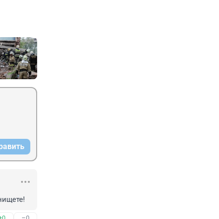
равить
нищете!
+0
–0