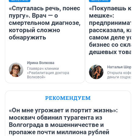
«Спуталась речь, понес
«Покупаешь ко
пургу». Врач — о
мешке»:
смертельном диагнозе,
предпринимат
который сложно
рассказала, как
обнаружить
самом деле ус
бизнес со скл
дешевых това
Ирина Волкова
Наталья Шорох
Главврач клиники
«Реабилитация доктора
Открыла кофейн
Волковой»
деньги соцразв
РЕКОМЕНДУЕМ
«Он мне угрожает и портит жизнь»:
москвич обвинил турагента из
Волгограда в мошенничестве и
пропаже почти миллиона рублей