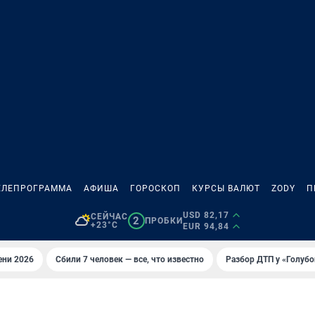
ЕЛЕПРОГРАММА
АФИША
ГОРОСКОП
КУРСЫ ВАЛЮТ
ZODY
П
USD 82,17
СЕЙЧАС
2
ПРОБКИ
+23°C
EUR 94,84
ени 2026
Сбили 7 человек — все, что известно
Разбор ДТП у «Голубо