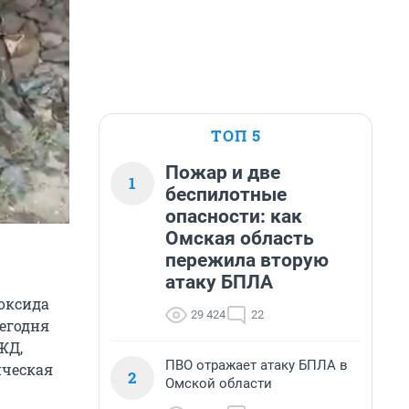
ТОП 5
Пожар и две
1
беспилотные
опасности: как
Омская область
пережила вторую
атаку БПЛА
оксида
29 424
22
сегодня
ЖД,
ПВО отражает атаку БПЛА в
ическая
2
Омской области