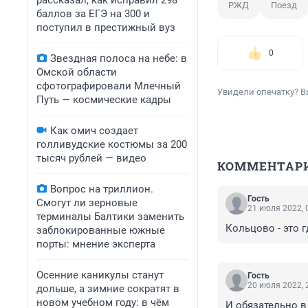
рассказал, как исправил 298
РЖД
Поезд
баллов за ЕГЭ на 300 и
поступил в престижный вуз
0
Звездная полоса на небе: в
Омской области
сфотографировали Млечный
Увидели опечатку? В
Путь — космические кадры
Как омич создает
голливудские костюмы за 200
тысяч рублей — видео
КОММЕНТАР
Вопрос на триллион.
Гость
Смогут ли зерновые
21 июля 2022, 
терминалы Балтики заменить
Кольцово - это г
заблокированные южные
порты: мнение эксперта
Осенние каникулы станут
Гость
20 июля 2022, 
дольше, а зимние сократят в
новом учебном году: в чём
И обязательно в