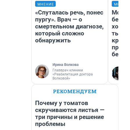
МНЕНИЕ
МНЕНИ
«Спуталась речь, понес
Мой б
пургу». Врач — о
береж
смертельном диагнозе,
хотел
который сложно
тысяч
обнаружить
креди
приех
безоп
Ирина Волкова
Главврач клиники
«Реабилитация доктора
Волковой»
РЕКОМЕНДУЕМ
Почему у томатов
скручиваются листья —
три причины и решение
проблемы