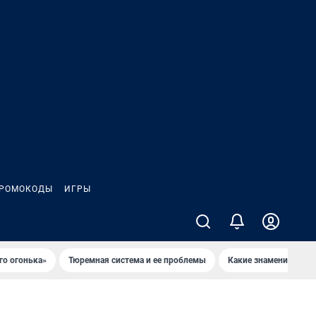
РОМОКОДЫ
ИГРЫ
го огонька»
Тюремная система и ее проблемы
Какие знаменитости 