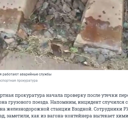
ия работают аварийные службы
нспортная прокуратура
ртная прокуратура начала проверку после утечки пер
гона грузового поезда. Напомним, инцидент случился 
, на железнодорожной станции Входной. Сотрудники Р
зд, заметили, как из вагона-контейнера вытекает хим