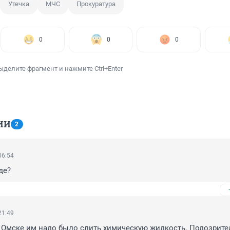
Утечка
МЧС
Прокуратура
0
0
0
ыделите фрагмент и нажмите Ctrl+Enter
ИИ
2
06:54
де?
21:49
 Омске им надо было слить химическую жидкость. Подозрител