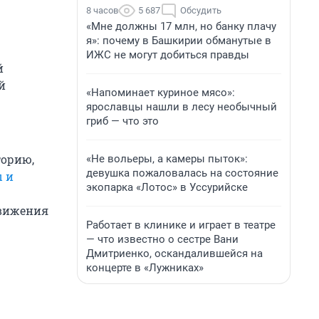
8 часов
5 687
Обсудить
«Мне должны 17 млн, но банку плачу
я»: почему в Башкирии обманутые в
ИЖС не могут добиться правды
й
й
«Напоминает куриное мясо»:
ярославцы нашли в лесу необычный
гриб — что это
торию,
«Не вольеры, а камеры пыток»:
девушка пожаловалась на состояние
 и
экопарка «Лотос» в Уссурийске
движения
Работает в клинике и играет в театре
— что известно о сестре Вани
Дмитриенко, оскандалившейся на
концерте в «Лужниках»