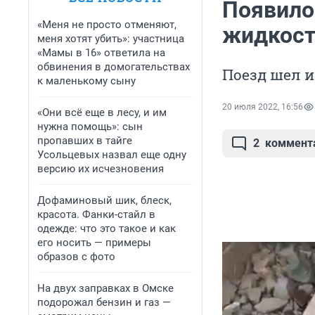
Появило
«Меня не просто отменяют,
жидкости
меня хотят убить»: участница
«Мамы в 16» ответила на
обвинения в домогательствах
Поезд шел и
к маленькому сыну
20 июля 2022, 16:56
«Они всё еще в лесу, и им
нужна помощь»: сын
пропавших в тайге
2
коммент
Усольцевых назвал еще одну
версию их исчезновения
Дофаминовый шик, блеск,
красота. Фанки-стайл в
одежде: что это такое и как
его носить — примеры
образов с фото
На двух заправках в Омске
подорожал бензин и газ —