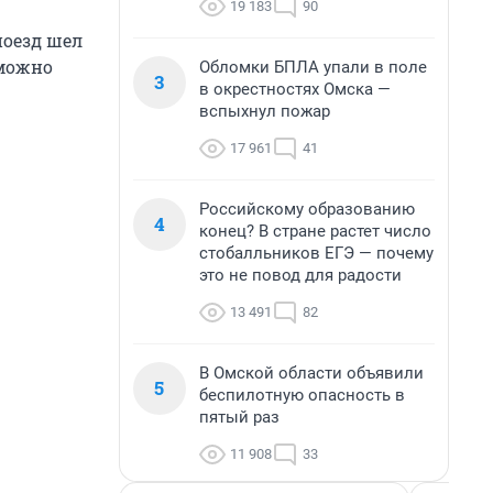
19 183
90
поезд шел
 можно
Обломки БПЛА упали в поле
3
в окрестностях Омска —
вспыхнул пожар
17 961
41
Российскому образованию
4
конец? В стране растет число
стобалльников ЕГЭ — почему
это не повод для радости
13 491
82
В Омской области объявили
5
беспилотную опасность в
пятый раз
11 908
33