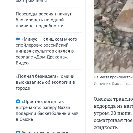
смотрим цены
Переводы россиян начнут
блокировать по одной
причине: подробности
«Минус — слишком много
спойлеров»: российский
ниндзя-скульптор снялся в
сериале «Дом Дракона».
Видео
«Полная безнадега»: омичи
На месте происшеств
высказались об экологии в
Источник: 
Омская тра
городе
Омская транспо
«Приятно, когда так
водорода из ва
встречают»: рэперу Gazan
утром, 20 июля
подарили баскетбольный мяч
в Омске
осматривая пое
жидкость.
Ушел от жены с двумя