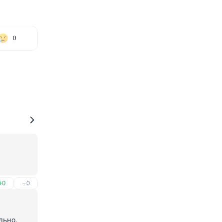
0
+0
–0
ьно, 