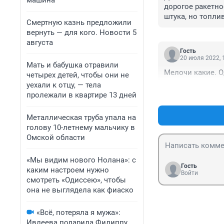
машина
дорогое ракетно
штука, но топли
Смертную казнь предложили
вернуть — для кого. Новости 5
августа
Гость
20 июля 2022, 
Мать и бабушка отравили
Мелочи какие. 
четырех детей, чтобы они не
уехали к отцу, — тела
пролежали в квартире 13 дней
Металлическая труба упала на
голову 10-летнему мальчику в
Омской области
«Мы видим нового Нолана»: с
Гость
каким настроем нужно
Войти
смотреть «Одиссею», чтобы
она не выглядела как фиаско
«Всё, потеряла я мужа»:
Ивлеева подарила Филиппу