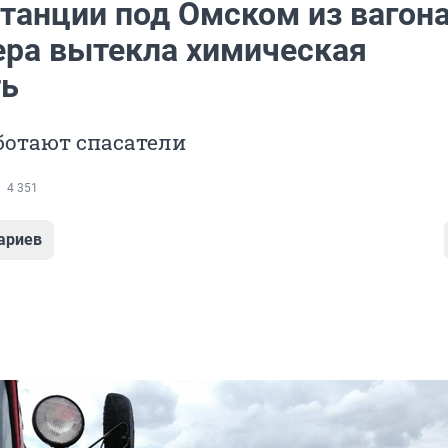
станции под Омском из вагона
ера вытекла химическая
ть
ботают спасатели
4 351
ариев