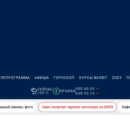
ЕЛЕПРОГРАММА
АФИША
ГОРОСКОП
КУРСЫ ВАЛЮТ
ZODY
П
USD 80,93
СЕЙЧАС
3
ПРОБКИ
+20°C
EUR 93,19
ощный ливень: фото
Омич получил черепно-мозговую на ОНПЗ
Кафе