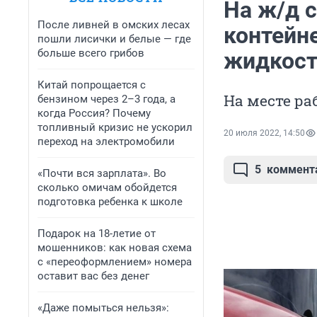
На ж/д 
После ливней в омских лесах
контейн
пошли лисички и белые — где
больше всего грибов
жидкос
Китай попрощается с
На месте ра
бензином через 2–3 года, а
когда Россия? Почему
топливный кризис не ускорил
20 июля 2022, 14:50
переход на электромобили
5
коммент
«Почти вся зарплата». Во
сколько омичам обойдется
подготовка ребенка к школе
Подарок на 18-летие от
мошенников: как новая схема
с «переоформлением» номера
оставит вас без денег
«Даже помыться нельзя»: