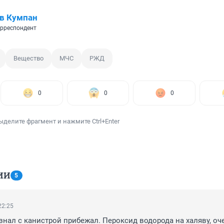
в Кумпан
рреспондент
Вещество
МЧС
РЖД
0
0
0
ыделите фрагмент и нажмите Ctrl+Enter
ИИ
5
22:25
 знал с канистрой прибежал. Пероксид водорода на халяву, оче