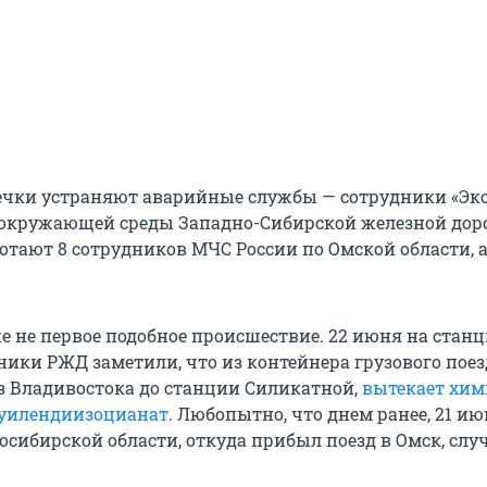
ечки устраняют аварийные службы — сотрудники «Эко
окружающей среды Западно-Сибирской железной доро
отают 8 сотрудников МЧС России по Омской области, а
же не первое подобное происшествие. 22 июня на стан
ники РЖД заметили, что из контейнера грузового поез
з Владивостока до станции Силикатной,
вытекает хим
луилендиизоцианат
. Любопытно, что днем ранее, 21 ию
осибирской области, откуда прибыл поезд в Омск, слу