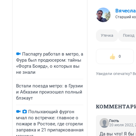
Вячесла
Старший ко
Утечка
Поезд
Паспарту работал в метро, а
0
Фура был продюсером: тайны
«Форта Боярд», о которых вы
не знали
Увидели опечатку? В
Встали поезда метро: в Грузии
и Абхазии произошел полный
блэкаут
КОММЕНТАР
Полыхающий фургон
мчал по встречке: главное о
Гость
пожаре в Ростове, где сгорели
20 июля 2022, 
заправка и 21 припаркованная
Да вы что! Я бы