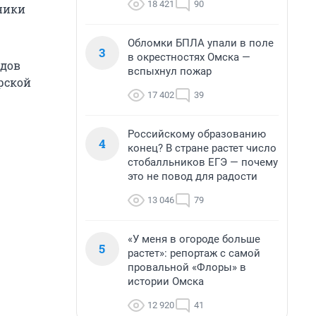
18 421
90
дники
Обломки БПЛА упали в поле
3
в окрестностях Омска —
здов
вспыхнул пожар
рской
17 402
39
Российскому образованию
4
конец? В стране растет число
стобалльников ЕГЭ — почему
это не повод для радости
13 046
79
«У меня в огороде больше
5
растет»: репортаж с самой
провальной «Флоры» в
истории Омска
12 920
41