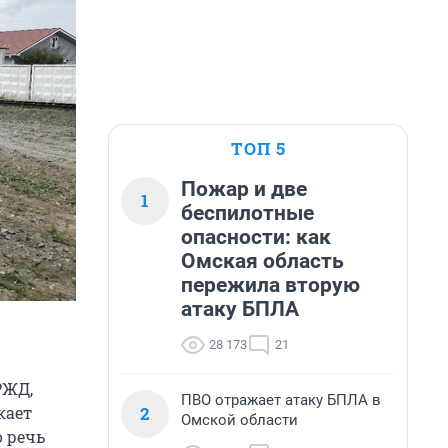
ТОП 5
Пожар и две
1
беспилотные
опасности: как
Омская область
пережила вторую
атаку БПЛА
28 173
21
РЖД,
ПВО отражает атаку БПЛА в
2
кает
Омской области
о речь