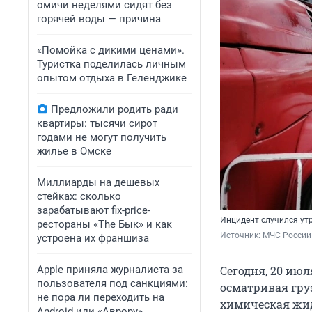
омичи неделями сидят без
горячей воды — причина
«Помойка с дикими ценами».
Туристка поделилась личным
опытом отдыха в Геленджике
Предложили родить ради
квартиры: тысячи сирот
годами не могут получить
жилье в Омске
Миллиарды на дешевых
стейках: сколько
зарабатывают fix-price-
Инцидент случился ут
рестораны «The Бык» и как
Источник: 
МЧС России
устроена их франшиза
Apple приняла журналиста за
Сегодня, 20 июл
пользователя под санкциями:
осматривая груз
не пора ли переходить на
химическая жид
Android или «Аврору»