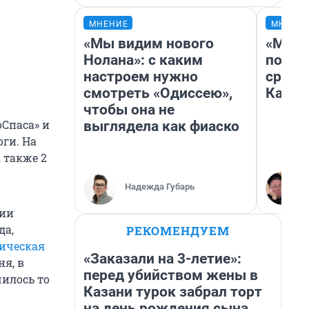
МНЕНИЕ
МНЕНИ
«Мы видим нового
«Маши
Нолана»: с каким
полет
настроем нужно
сравн
смотреть «Одиссею»,
Казах
чтобы она не
Спаса» и
выглядела как фиаско
ги. На
 также 2
Надежда Губарь
ции
да,
РЕКОМЕНДУЕМ
ическая
«Заказали на 3-летие»:
ня, в
перед убийством жены в
чилось то
Казани турок забрал торт
на день рождения сына