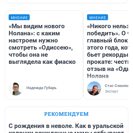
МНЕНИЕ
МНЕНИЕ
«Мы видим нового
«Никого нельз
Нолана»: с каким
победить». О ч
настроем нужно
главный блокб
смотреть «Одиссею»,
этого года, ко
чтобы она не
бьет рекорды 
выглядела как фиаско
прокате: честн
отзыв на «Оди
Нолана
Стас Соколов
Надежда Губарь
Эксперт
РЕКОМЕНДУЕМ
С рождения в неволе. Как в уральской