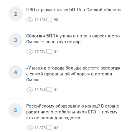
ПВО отражает атаку БПЛА в Омской области
2
19 106
90
Обломки БПЛА упали в поле в окрестностях
3
Омска — вспыхнул пожар
17 874
41
«У меня в огороде больше растет»: репортаж
4
с самой провальной «Флоры» в истории
Омска
13 546
41
Российскому образованию конец? В стране
5
растет число стобалльников ЕГЭ — почему
это не повод для радости
13 378
82