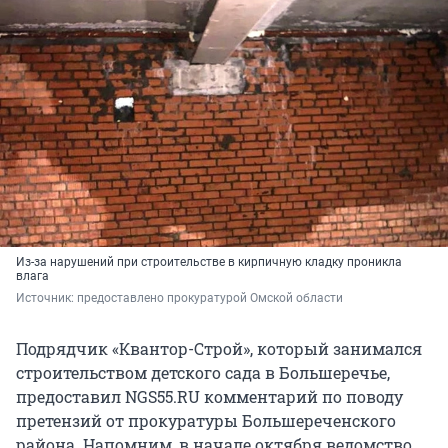
Из-за нарушений при строительстве в кирпичную кладку проникла
влага
Источник: 
предоставлено прокуратурой Омской области
Подрядчик «Квантор-Строй», который занимался
строительством детского сада в Большеречье,
предоставил NGS55.RU комментарий по поводу
претензий от прокуратуры Большереченского
района. Напомним, в начале октября ведомство