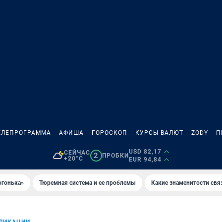
ЕЛЕПРОГРАММА
АФИША
ГОРОСКОП
КУРСЫ ВАЛЮТ
ZODY
П
USD 82,17
СЕЙЧАС
2
ПРОБКИ
+20°C
EUR 94,84
огонька»
Тюремная система и ее проблемы
Какие знаменитости свя