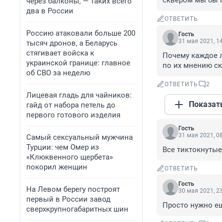
сквером мы бы п
через балконы, — таких всего
два в России
ОТВЕТИТЬ
Россию атаковали больше 200
Гость
31 мая 2021, 1
тысяч дронов, а Беларусь
стягивает войска к
Почему каждое 
украинской границе: главное
по их мнению ск
об СВО за неделю
ОТВЕТИТЬ
2
Лицевая гладь для чайников:
Показат
гайд от набора петель до
первого готового изделия
Гость
31 мая 2021, 0
Самый сексуальный мужчина
Турции: чем Омер из
Все тиктокнутые
«Клюквенного щербета»
покорил женщин
ОТВЕТИТЬ
Гость
На Левом берегу построят
30 мая 2021, 2
первый в России завод
Просто нужно е
сверхкрупногабаритных шин