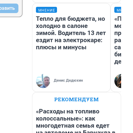
равить
МНЕНИЕ
МНЕНИ
Тепло для бюджета, но
«Поку
холодно в салоне
мешке
зимой. Водитель 13 лет
предп
ездит на электрокаре:
расска
плюсы и минусы
самом
бизне
дешев
Денис Дедюхин
РЕКОМЕНДУЕМ
«Расходы на топливо
колоссальные»: как
многодетная семья едет
на автодоме из Барнаула в