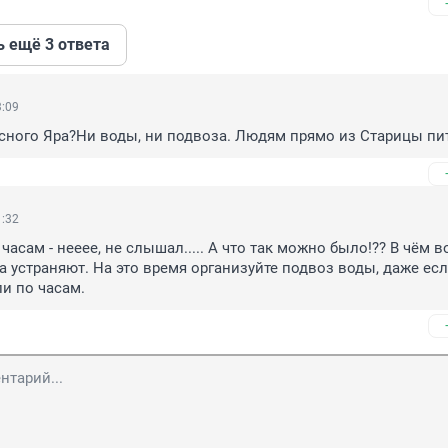
ь ещё 3 ответа
3:09
асного Яра?Ни воды, ни подвоза. Людям прямо из Старицы пи
1:32
асам - нееее, не слышал..... А что так можно было!?? В чём в
да устраняют. На это время организуйте подвоз воды, даже есл
ли по часам.