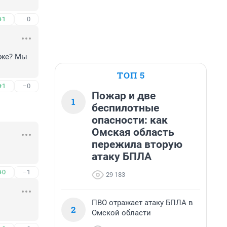
+1
–0
же? Мы 
ТОП 5
+1
–0
Пожар и две
1
беспилотные
опасности: как
Омская область
пережила вторую
атаку БПЛА
+0
–1
29 183
ПВО отражает атаку БПЛА в
2
Омской области