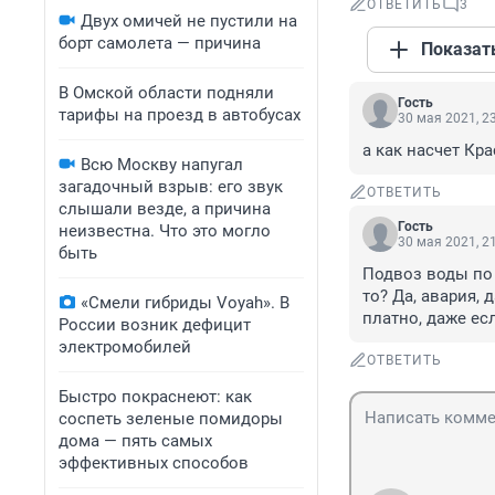
ОТВЕТИТЬ
3
Двух омичей не пустили на
борт самолета — причина
Показат
В Омской области подняли
Гость
тарифы на проезд в автобусах
30 мая 2021, 2
а как насчет Кр
Всю Москву напугал
загадочный взрыв: его звук
ОТВЕТИТЬ
слышали везде, а причина
Гость
неизвестна. Что это могло
30 мая 2021, 2
быть
Подвоз воды по ч
то? Да, авария, 
«Смели гибриды Voyah». В
платно, даже ес
России возник дефицит
электромобилей
ОТВЕТИТЬ
Быстро покраснеют: как
соспеть зеленые помидоры
дома — пять самых
эффективных способов