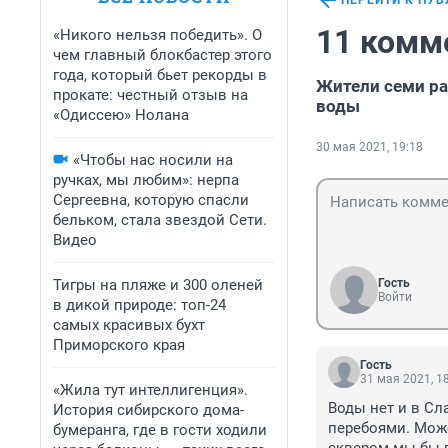
ПЕРЕЙТИ К ПУ
11 комм
«Никого нельзя победить». О
чем главный блокбастер этого
года, который бьет рекорды в
Жители семи ра
прокате: честный отзыв на
воды
«Одиссею» Нолана
30 мая 2021, 19:18
«Чтобы нас носили на
ручках, мы любим»: нерпа
Сергеевна, которую спасли
бельком, стала звездой Сети.
Видео
Тигры на пляже и 300 оленей
Гость
Войти
в дикой природе: топ-24
самых красивых бухт
Приморского края
Гость
31 мая 2021, 1
«Жила тут интеллигенция».
Воды нет и в Сл
История сибирского дома-
перебоями. Може
бумеранга, где в гости ходили