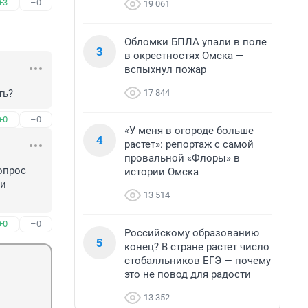
+3
–0
19 061
Обломки БПЛА упали в поле
3
в окрестностях Омска —
вспыхнул пожар
17 844
ть?
+0
–0
«У меня в огороде больше
4
растет»: репортаж с самой
провальной «Флоры» в
опрос 
истории Омска
и 
13 514
+0
–0
Российскому образованию
5
конец? В стране растет число
стобалльников ЕГЭ — почему
это не повод для радости
13 352