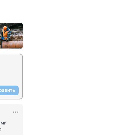
равить
ми 
 