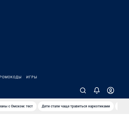
РОМОКОДЫ
ИГРЫ
заны с Омском: тест
Дети стали чаще травиться наркотиками
Появя