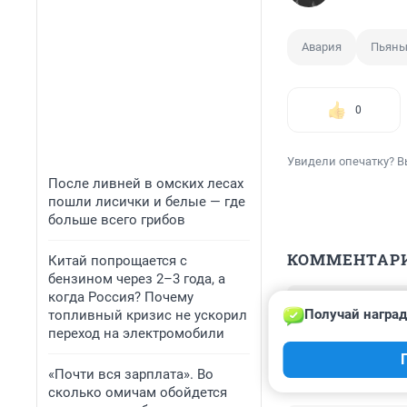
Авария
Пьяны
0
Увидели опечатку? В
После ливней в омских лесах
пошли лисички и белые — где
больше всего грибов
КОММЕНТАР
Китай попрощается с
бензином через 2–3 года, а
когда Россия? Почему
Гость
Получай наград
топливный кризис не ускорил
1 ноября 2020,
переход на электромобили
Надо очень жест
тыс рублей, что
«Почти вся зарплата». Во
сколько омичам обойдется