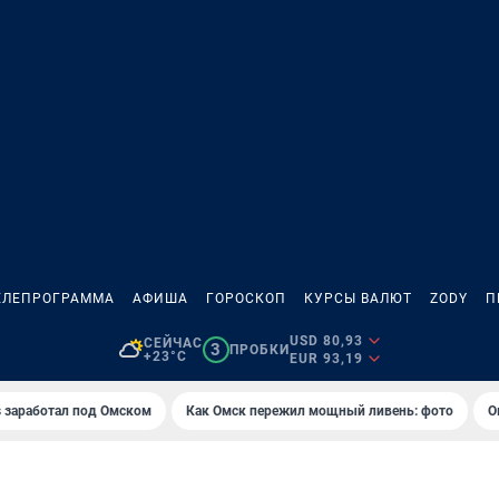
ЕЛЕПРОГРАММА
АФИША
ГОРОСКОП
КУРСЫ ВАЛЮТ
ZODY
П
USD 80,93
СЕЙЧАС
3
ПРОБКИ
+23°C
EUR 93,19
es заработал под Омском
Как Омск пережил мощный ливень: фото
О