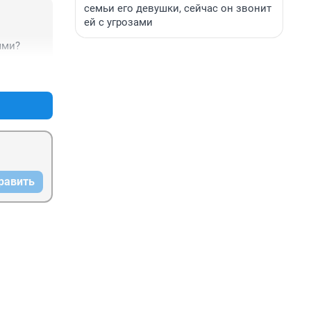
семьи его девушки, сейчас он звонит
ей с угрозами
ями?
+3
–0
равить