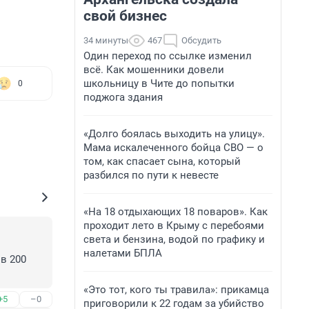
свой бизнес
34 минуты
467
Обсудить
Один переход по ссылке изменил
всё. Как мошенники довели
школьницу в Чите до попытки
0
поджога здания
«Долго боялась выходить на улицу».
Мама искалеченного бойца СВО — о
том, как спасает сына, который
разбился по пути к невесте
«На 18 отдыхающих 18 поваров». Как
проходит лето в Крыму с перебоями
света и бензина, водой по графику и
налетами БПЛА
в 200 
«Это тот, кого ты травила»: прикамца
+5
–0
приговорили к 22 годам за убийство