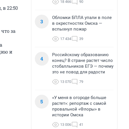
18 466
90
 в 22:50
Обломки БПЛА упали в поле
3
в окрестностях Омска —
вспыхнул пожар
что за
17 434
39
а
цию и
Российскому образованию
4
конец? В стране растет число
стобалльников ЕГЭ — почему
это не повод для радости
13 070
79
«У меня в огороде больше
5
растет»: репортаж с самой
провальной «Флоры» в
истории Омска
13 006
41