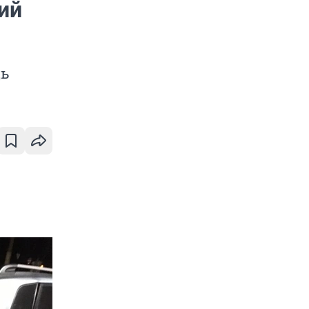
ий
щь