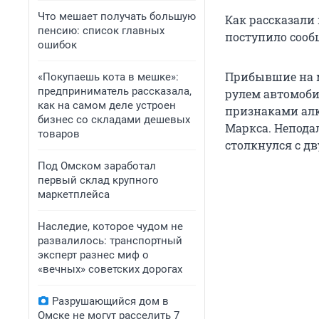
Что мешает получать большую
Как рассказали 
пенсию: список главных
поступило сооб
ошибок
Прибывшие на м
«Покупаешь кота в мешке»:
предприниматель рассказала,
рулем автомобил
как на самом деле устроен
признаками алк
бизнес со складами дешевых
Маркса. Непода
товаров
столкнулся с д
Под Омском заработал
первый склад крупного
маркетплейса
Наследие, которое чудом не
развалилось: транспортный
эксперт разнес миф о
«вечных» советских дорогах
Разрушающийся дом в
Омске не могут расселить 7