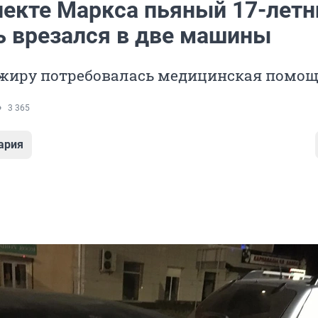
пекте Маркса пьяный 17-летн
ь врезался в две машины
ажиру потребовалась медицинская помо
3 365
ария