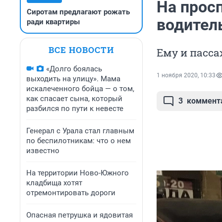
На прос
Сиротам предлагают рожать
водител
ради квартиры
ВСЕ НОВОСТИ
Ему и пасс
«Долго боялась
1 ноября 2020, 10:33
выходить на улицу». Мама
искалеченного бойца — о том,
как спасает сына, который
3
коммент
разбился по пути к невесте
Генерал с Урала стал главным
по беспилотникам: что о нем
известно
На территории Ново-Южного
кладбища хотят
отремонтировать дороги
Опасная петрушка и ядовитая