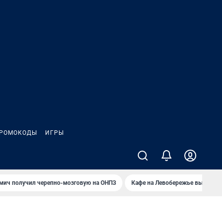
РОМОКОДЫ
ИГРЫ
мич получил черепно-мозговую на ОНПЗ
Кафе на Левобережье выгорело