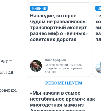
МНЕНИЕ
МНЕНИ
Наследие, которое
Тепло
чудом не развалилось:
холод
транспортный эксперт
зимой
разнес миф о «вечных»
ездит
советских дорогах
плюсы
жиру —
Олег Арефьев
Блогер, предприниматель,
владелец в транспортном
т. 12.8
бизнесе
РЕКОМЕНДУЕМ
роверки.
«Мы начали в самое
нестабильное время»: как
многодетная мама из
Архангельска создала