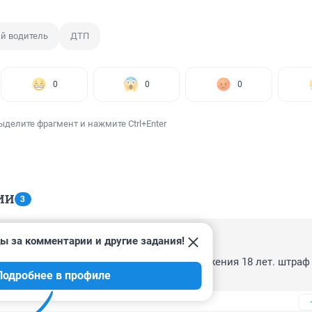
й водитель
ДТП
0
0
0
ыделите фрагмент и нажмите Ctrl+Enter
ИИ
3
ы за комментарии и другие задания!
 13:05
ко наказывать если сел за руль до достижения 18 лет. штраф 
Подробнее в профиле
бы другим было не повадно.