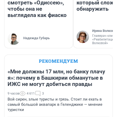
смотреть «Одиссею»,
который слож
чтобы она не
обнаружить
выглядела как фиаско
Ирина Волкова
Главврач клини
Надежда Губарь
«Реабилитация 
Волковой»
РЕКОМЕНДУЕМ
«Мне должны 17 млн, но банку плачу
я»: почему в Башкирии обманутые в
ИЖС не могут добиться правды
9 часов
4 611
3
Вой сирен, злые туристы и грязь. Стоит ли ехать в
самый большой аквапарк в Геленджике — мнение
туристки