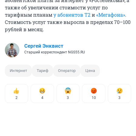
абонентской платы за интернет у «Ростелекома», а
также об увеличении стоимости услуг по
тарифным планам
у абонентов Т2
и
«Мегафона»
.
Стоимость услуг также выросла в пределах 70–100
рублей в месяц.
Сергей Энквист
Старший корреспондент NGS55.RU
Интернет
Тариф
Оператор
Цена
2
4
3
10
3