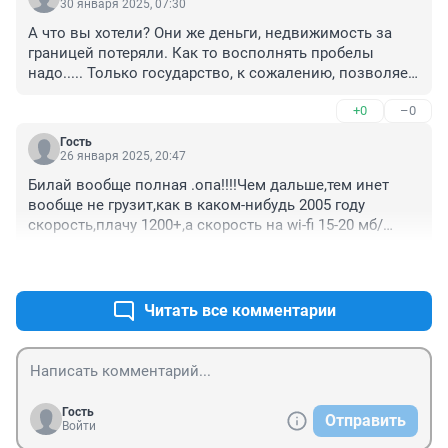
30 января 2025, 07:30
А что вы хотели? Они же деньги, недвижимость за 
границей потеряли. Как то восполнять пробелы 
надо..... Только государство, к сожалению, позволяет 
им делать то что они хотят.
+0
–0
Гость
26 января 2025, 20:47
Билай вообще полная .опа!!!!Чем дальше,тем инет 
вообще не грузит,как в каком-нибудь 2005 году 
скорость,плачу 1200+,а скорость на wi-fi 15-20 мб/
с,какиетам 80!!!!!
+1
–0
Читать все комментарии
Гость
Отправить
Войти