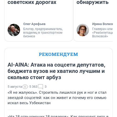
советских дорогах
обнаружить
Олег Арефьев
Ирина Волкова
Блогер, предприниматель,
Главврач клини
владелец в транспортном
«Реабилитация 
бизнесе
Волковой»
РЕКОМЕНДУЕМ
AI-AINA: Атака на соцсети депутатов,
бюджета вузов не хватило лучшим и
сколько стоит арбуз
5 августа
5 363
3
«Я не жалуюсь». Строитель лишился рук и ног и стал
звездой соцсетей: как он живет и почему его семью
искал весь Узбекистан
«На 18 отдыхающих 18 поваров». Как проходит лето в