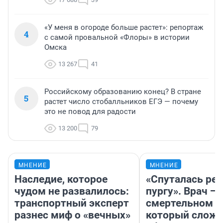
«У меня в огороде больше растет»: репортаж
4
с самой провальной «Флоры» в истории
Омска
13 267
41
Российскому образованию конец? В стране
5
растет число стобалльников ЕГЭ — почему
это не повод для радости
13 200
79
МНЕНИЕ
МНЕНИЕ
Наследие, которое
«Спуталась реч
чудом не развалилось:
пургу». Врач — 
транспортный эксперт
смертельном д
разнес миф о «вечных»
который слож