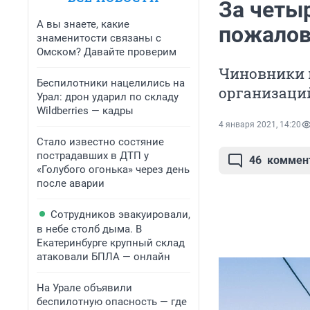
За четы
А вы знаете, какие
пожалов
знаменитости связаны с
Омском? Давайте проверим
Чиновники 
Беспилотники нацелились на
организаций
Урал: дрон ударил по складу
Wildberries — кадры
4 января 2021, 14:20
Стало известно состяние
пострадавших в ДТП у
46
коммен
«Голубого огонька» через день
после аварии
Сотрудников эвакуировали,
в небе столб дыма. В
Екатеринбурге крупный склад
атаковали БПЛА — онлайн
На Урале объявили
беспилотную опасность — где