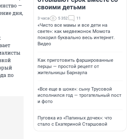
инство —
своими детьми
ение дня,
3 часа
5 352
11
«Чисто все мамы и все дети на
свете»: как медвежонок Момота
х
покорил буквально весь интернет.
Видео
вает
иалисты
зкой
Как приготовить фаршированные
перцы — простой рецепт от
торый
жительницы Барнаула
да по
«Все еще в шоке»: сыну Трусовой
исполнился год — трогательный пост
и фото
Пуговка из «Папиных дочек»: что
стало с Екатериной Старшовой