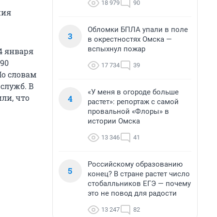
18 979
90
ния
Обломки БПЛА упали в поле
3
в окрестностях Омска —
вспыхнул пожар
4 января
90
17 734
39
По словам
служб. В
«У меня в огороде больше
ли, что
4
растет»: репортаж с самой
провальной «Флоры» в
истории Омска
13 346
41
Российскому образованию
5
конец? В стране растет число
стобалльников ЕГЭ — почему
это не повод для радости
13 247
82