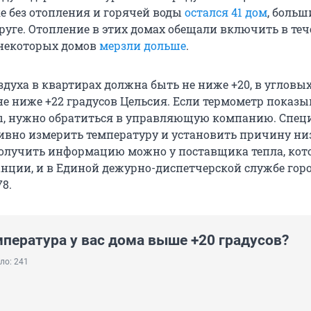
ке без отопления и горячей воды
остался 41 дом
, больш
руге. Отопление в этих домах обещали включить в теч
 некоторых домов
мерзли дольше
.
здуха в квартирах должна быть не ниже +20, в угловы
е ниже +22 градусов Цельсия. Если термометр показы
, нужно обратиться в управляющую компанию. Спец
вно измерить температуру и установить причину ни
олучить информацию можно у поставщика тепла, ко
анции, и в Единой дежурно-диспетчерской службе горо
78.
мпература у вас дома выше +20 градусов?
ло: 241