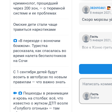
криминолог, прошедший
через 200 зон, — о тюремной
382693461
системе и ее проблемах
8 января 2021,
Скоро морозы уй
Омские дети стали чаще
травиться наркотиками
Гость
«В переходе с вонючим
5 января 2021,
бомжом». Туристка
Все к Коню греть
рассказала, как спасалась во
время налета беспилотников
на Сочи
С 1 сентября детей будут
возить в автобусах по новым
правилам — что важно знать
Пешеходы в реанимации
Гость
и кровь на столбах: всё, что
Войти
известно о жутком ДТП возле
«Голубого огонька» — там