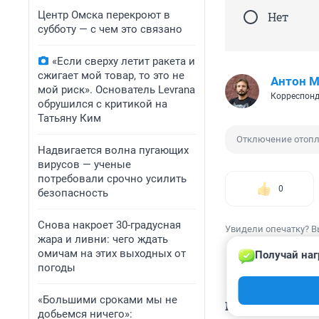
Центр Омска перекроют в
Нет
субботу — с чем это связано
«Если сверху летит ракета и
сжигает мой товар, то это не
Антон М
мой риск». Основатель Levrana
Корреспонд
обрушился с критикой на
Татьяну Ким
Отключение отоп
Надвигается волна пугающих
вирусов — ученые
потребовали срочно усилить
0
безопасность
Снова накроет 30-градусная
Увидели опечатку? В
жара и ливни: чего ждать
омичам на этих выходных от
Получай наг
погоды
«Большими сроками мы не
КОММЕНТАР
добьемся ничего»: