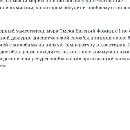
аря, в омской мэрии прошло внеочередное заседание
ой комиссии, на котором обсудили проблему отопле
ервый заместитель мэра Омска Евгений Фомин, с 1 по 
ной дежурно-диспетчерской службы приняли около 5
ей с жалобами на низкую температуру в квартирах. 
дое обращение находится на контроле коммунальных 
редставители ресурсоснабжающих организаций завери
ем.