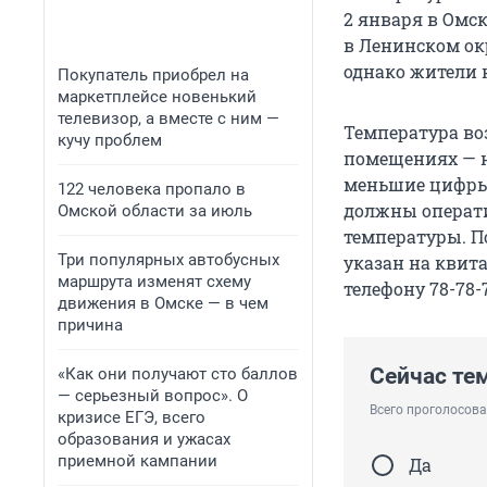
2 января в Омс
в Ленинском ок
однако жители
Покупатель приобрел на
маркетплейсе новенький
телевизор, а вместе с ним —
Температура во
кучу проблем
помещениях — н
меньшие цифры
122 человека пропало в
должны операти
Омской области за июль
температуры. П
Три популярных автобусных
указан на квит
маршрута изменят схему
телефону 78-78-
движения в Омске — в чем
причина
Сейчас те
«Как они получают сто баллов
— серьезный вопрос». О
Всего проголосова
кризисе ЕГЭ, всего
образования и ужасах
приемной кампании
Да