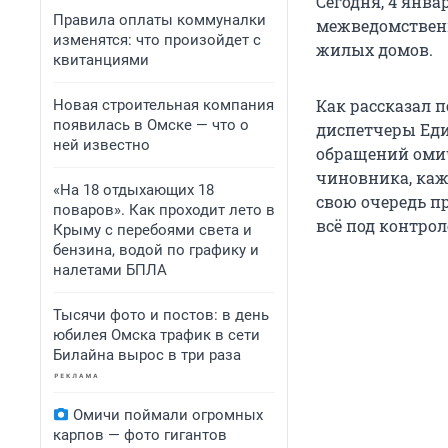
Сегодня, 4 янв
Правила оплаты коммуналки
межведомственн
изменятся: что произойдет с
жилых домов.
квитанциями
Как рассказал п
Новая строительная компания
появилась в Омске — что о
диспетчеры Еди
ней известно
обращений омич
чиновника, каж
«На 18 отдыхающих 18
свою очередь п
поваров». Как проходит лето в
всё под контрол
Крыму с перебоями света и
бензина, водой по графику и
налетами БПЛА
Тысячи фото и постов: в день
юбилея Омска трафик в сети
Билайна вырос в три раза
Омичи поймали огромных
карпов — фото гигантов