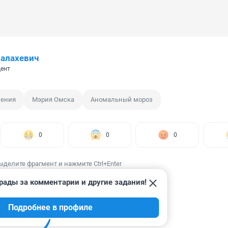
алахевич
ент
ления
Мэрия Омска
Аномальный мороз
0
0
0
ыделите фрагмент и нажмите Ctrl+Enter
рады за комментарии и другие задания!
Подробнее в профиле
ИИ
46