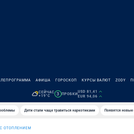
ЕЛЕПРОГРАММА
АФИША
ГОРОСКОП
КУРСЫ ВАЛЮТ
ZODY
П
USD 81,41
СЕЙЧАС
3
ПРОБКИ
+19°C
EUR 94,06
проблемы
Дети стали чаще травиться наркотиками
Появятся новые
 С ОТОПЛЕНИЕМ