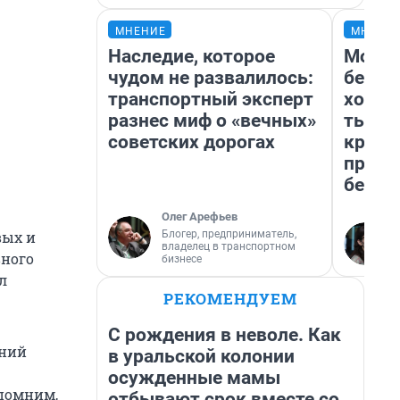
МНЕНИЕ
МНЕНИ
Наследие, которое
Мой б
чудом не развалилось:
береж
транспортный эксперт
хотел
разнес миф о «вечных»
тысяч
советских дорогах
креди
приех
безоп
Олег Арефьев
Блогер, предприниматель,
вых и
владелец в транспортном
вного
бизнесе
л
РЕКОМЕНДУЕМ
С рождения в неволе. Как
аний
в уральской колонии
осужденные мамы
апомним,
отбывают срок вместе со