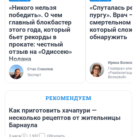
«Никого нельзя
«Спуталась реч
победить». О чем
пургу». Врач — 
главный блокбастер
смертельном д
этого года, который
который слож
бьет рекорды в
обнаружить
прокате: честный
отзыв на «Одиссею»
Нолана
Ирина Волкова
Главврач клини
Стас Соколов
«Реабилитация 
Эксперт
Волковой»
РЕКОМЕНДУЕМ
Как приготовить хачапури —
несколько рецептов от жительницы
Барнаула
3 часа
1 932
Обсудить