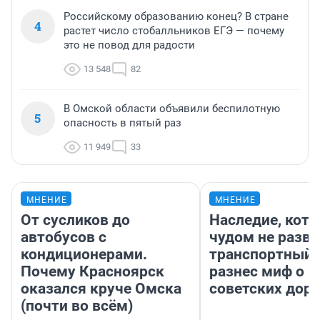
Российскому образованию конец? В стране
4
растет число стобалльников ЕГЭ — почему
это не повод для радости
13 548
82
В Омской области объявили беспилотную
5
опасность в пятый раз
11 949
33
МНЕНИЕ
МНЕНИЕ
От сусликов до
Наследие, кото
автобусов с
чудом не разва
кондиционерами.
транспортный 
Почему Красноярск
разнес миф о 
оказался круче Омска
советских доро
(почти во всём)