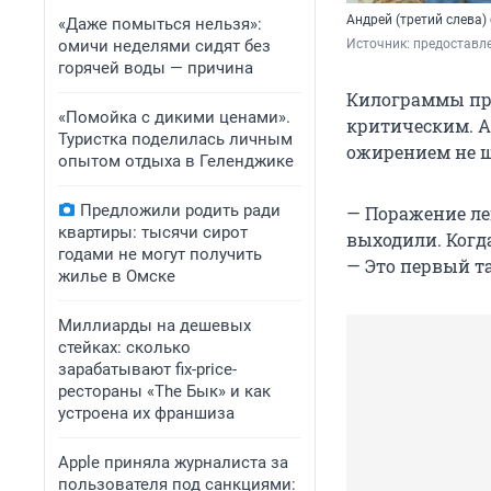
Андрей (третий слева
«Даже помыться нельзя»:
омичи неделями сидят без
Источник: 
предоставл
горячей воды — причина
Килограммы при
«Помойка с дикими ценами».
критическим. А 
Туристка поделилась личным
ожирением не 
опытом отдыха в Геленджике
Предложили родить ради
— Поражение ле
квартиры: тысячи сирот
выходили. Когда
годами не могут получить
— Это первый т
жилье в Омске
Миллиарды на дешевых
стейках: сколько
зарабатывают fix-price-
рестораны «The Бык» и как
устроена их франшиза
Apple приняла журналиста за
пользователя под санкциями: