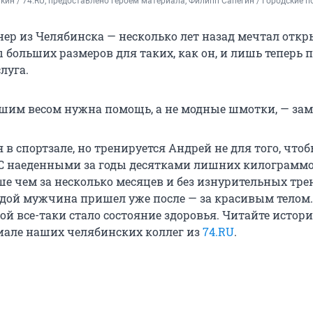
ин / 74.RU, предоставлено героем материала, Филипп Сапегин / Городские 
ер из Челябинска — несколько лет назад мечтал откр
 больших размеров для таких, как он, и лишь теперь 
луга.
шим весом нужна помощь, а не модные шмотки, — зам
в спортзале, но тренируется Андрей не для того, что
 С наеденными за годы десятками лишних килограммо
ше чем за несколько месяцев и без изнурительных тре
одой мужчина пришел уже после — за красивым телом.
ой все-таки стало состояние здоровья. Читайте истор
иале наших челябинских коллег из
74.RU
.