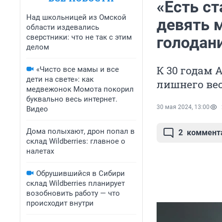
«Есть с
Над школьницей из Омской
девять 
области издевались
сверстники: что не так с этим
голодан
делом
К 30 годам А
«Чисто все мамы и все
дети на свете»: как
лишнего ве
медвежонок Момота покорил
буквально весь интернет.
30 мая 2024, 13:00
Видео
Дома полыхают, дрон попал в
2
коммент
склад Wildberries: главное о
налетах
Обрушившийся в Сибири
склад Wildberries планирует
возобновить работу — что
происходит внутри