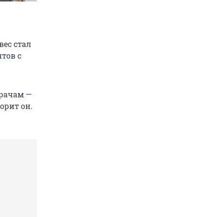
вес стал
нтов с
врачам —
орит он.