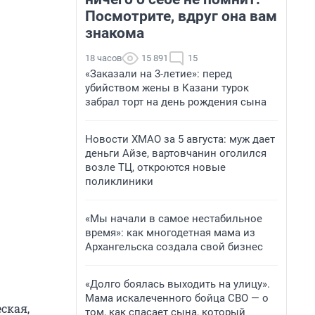
Посмотрите, вдруг она вам
знакома
18 часов
15 891
15
«Заказали на 3-летие»: перед
убийством жены в Казани турок
забрал торт на день рождения сына
Новости ХМАО за 5 августа: муж дает
деньги Айзе, вартовчанин оголился
возле ТЦ, откроются новые
поликлиники
«Мы начали в самое нестабильное
время»: как многодетная мама из
Архангельска создала свой бизнес
«Долго боялась выходить на улицу».
Мама искалеченного бойца СВО — о
ская,
том, как спасает сына, который