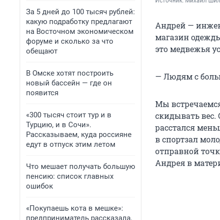
Источник: 
Михаил Шилк
За 5 дней до 100 тысяч рублей:
какую подработку предлагают
Андрей — инжен
на Восточном экономическом
магазин одежды
форуме и сколько за что
это медвежья ус
обещают
В Омске хотят построить
— Людям с боль
новый бассейн — где он
появится
Мы встречаемся 
«300 тысяч стоит тур и в
скидывать вес.
Турцию, и в Сочи».
расстался мень
Рассказываем, куда россияне
в спортзал мол
едут в отпуск этим летом
отправной точк
Андрея в матер
Что мешает получать большую
пенсию: список главных
ошибок
«Покупаешь кота в мешке»:
предприниматель рассказала,