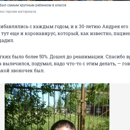
) был самым крупным ребенком в классе
ено героем материала
бавлялись с каждым годом, и к 30-летию Андрея его 
тут еще и коронавирус, который, как известно, пацие
щадил.
гких было более 50%. Дошел до реанимации. Спасибо 
 вылечился, подумал, надо что-то с этим делать, — гов
акой звоночек был.