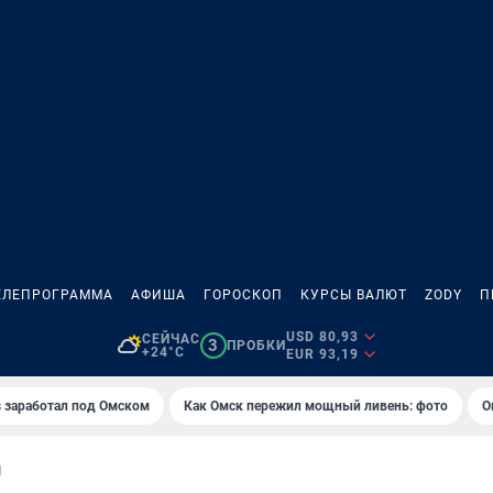
ЕЛЕПРОГРАММА
АФИША
ГОРОСКОП
КУРСЫ ВАЛЮТ
ZODY
П
USD 80,93
СЕЙЧАС
3
ПРОБКИ
+24°C
EUR 93,19
es заработал под Омском
Как Омск пережил мощный ливень: фото
О
И