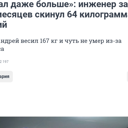
тал даже больше»: инженер за
месяцев скинул 64 килограмм
ий
ндрей весил 167 кг и чуть не умер из-за
са
2 197
ария