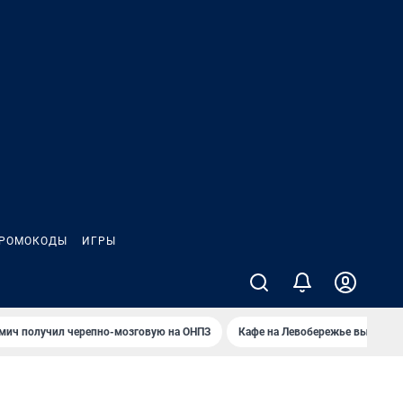
РОМОКОДЫ
ИГРЫ
мич получил черепно-мозговую на ОНПЗ
Кафе на Левобережье выгорело