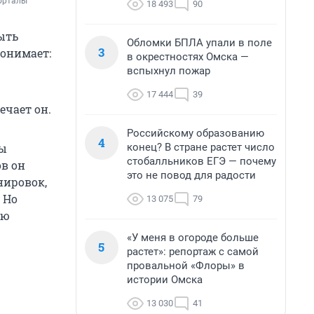
порталы
18 493
90
ыть
Обломки БПЛА упали в поле
3
понимает:
в окрестностях Омска —
вспыхнул пожар
17 444
39
ечает он.
Российскому образованию
4
конец? В стране растет число
бы
стобалльников ЕГЭ — почему
в он
это не повод для радости
нировок,
 Но
13 075
79
ию
«У меня в огороде больше
5
растет»: репортаж с самой
провальной «Флоры» в
истории Омска
13 030
41