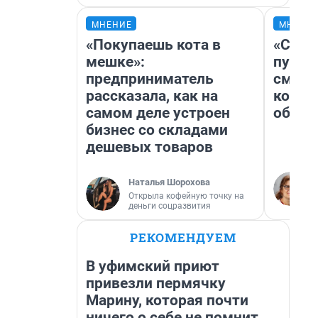
МНЕНИЕ
МНЕНИ
«Покупаешь кота в
«Спут
мешке»:
пургу»
предприниматель
смерт
рассказала, как на
котор
самом деле устроен
обнар
бизнес со складами
дешевых товаров
Наталья Шорохова
Открыла кофейную точку на
деньги соцразвития
РЕКОМЕНДУЕМ
В уфимский приют
привезли пермячку
Марину, которая почти
ничего о себе не помнит.