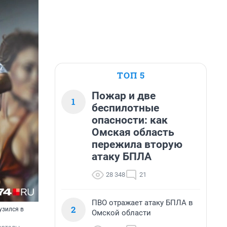
ТОП 5
Пожар и две
1
беспилотные
опасности: как
Омская область
пережила вторую
атаку БПЛА
28 348
21
ПВО отражает атаку БПЛА в
2
узился в
Омской области