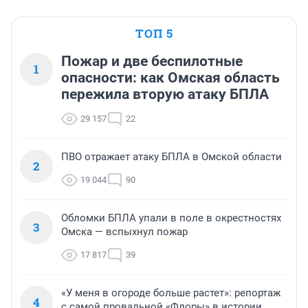
ТОП 5
Пожар и две беспилотные
1
опасности: как Омская область
пережила вторую атаку БПЛА
29 157
22
ПВО отражает атаку БПЛА в Омской области
2
19 044
90
Обломки БПЛА упали в поле в окрестностях
3
Омска — вспыхнул пожар
17 817
39
«У меня в огороде больше растет»: репортаж
4
с самой провальной «Флоры» в истории