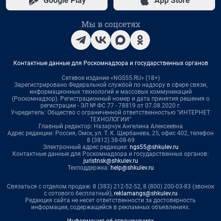
Google Play
App Store
Мы в соцсетях
Контактные данные для Роскомнадзора и государственных органов
Сетевое издание «NGS55.RU» (18+)
Зарегистрировано Федеральной службой по надзору в сфере связи,
информационных технологий и массовых коммуникаций
(Роскомнадзор). Регистрационный номер и дата принятия решения о
регистрации - ЭЛ № ФС 77 - 78819 от 07.08.2020 г.
Учредитель: Общество с ограниченной ответственностью "ИНТЕРНЕТ
ТЕХНОЛОГИИ"
Главный редактор: Назарчук Ангелина Алексеевна
Адрес редакции: Россия, Омск, ул. Т. К. Щербанева, 25, офис 402, телефон
8 (3812) 38-08-69
Электронный адрес редакции:
ngs55@shkulev.ru
Контактные данные для Роскомнадзора и государственных органов:
juristnsk@shkulev.ru
Техподдержка:
help@shkulev.ru
Связаться с отделом продаж: 8 (383) 212-52-52, 8 (800) 200-03-83 (звонок
с сотового бесплатный),
reklamangs@shkulev.ru
Редакция сайта не несет ответственности за достоверность
информации, содержащейся в рекламных объявлениях.