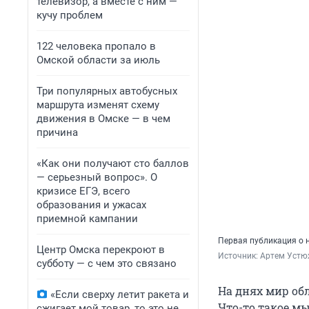
телевизор, а вместе с ним —
кучу проблем
122 человека пропало в
Омской области за июль
Три популярных автобусных
маршрута изменят схему
движения в Омске — в чем
причина
«Как они получают сто баллов
— серьезный вопрос». О
кризисе ЕГЭ, всего
образования и ужасах
приемной кампании
Первая публикация о н
Центр Омска перекроют в
Источник: 
Артем Устю
субботу — с чем это связано
На днях мир об
«Если сверху летит ракета и
Что-то такое мы
сжигает мой товар, то это не