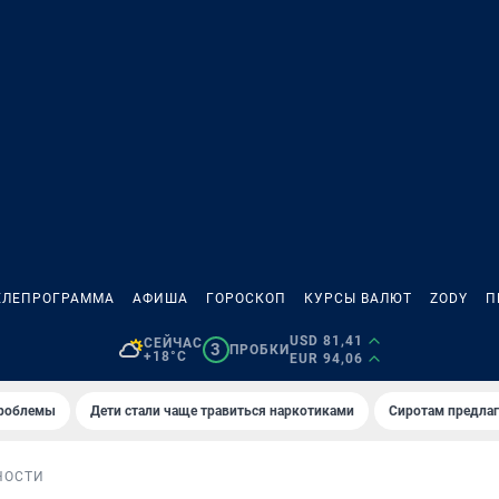
ЕЛЕПРОГРАММА
АФИША
ГОРОСКОП
КУРСЫ ВАЛЮТ
ZODY
П
USD 81,41
СЕЙЧАС
3
ПРОБКИ
+18°C
EUR 94,06
проблемы
Дети стали чаще травиться наркотиками
Сиротам предла
НОСТИ