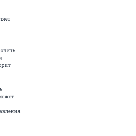
ляет
 очень
и
ворит
ь
 может
авления.