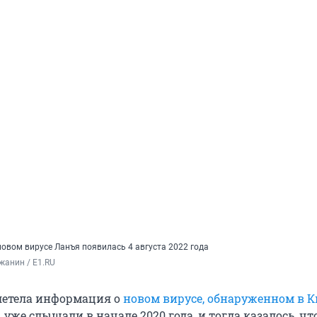
овом вирусе Ланъя появилась 4 августа 2022 года
жанин / E1.RU
летела информация о
новом вирусе, обнаруженном в К
 уже слышали в начале 2020 года, и тогда казалось, чт