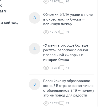
18 967
90
 с
м у
Обломки БПЛА упали в поле
3
в окрестностях Омска —
и сейчас,
вспыхнул пожар
17 727
39
«У меня в огороде больше
4
растет»: репортаж с самой
провальной «Флоры» в
истории Омска
13 334
41
Российскому образованию
5
конец? В стране растет число
стобалльников ЕГЭ — почему
это не повод для радости
13 231
82