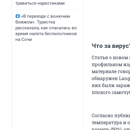
травиться наркотиками
«В переходе с вонючим
бомжом». Туристка
рассказала, как спасалась во
время налета беспилотников
на Сочи
Что за вирус
Статья о новом
профильном изда
материале говор
обнаружен Langy
них были зараж
плохого самочу
Согласно публи
температура и 
кашель (50%), от