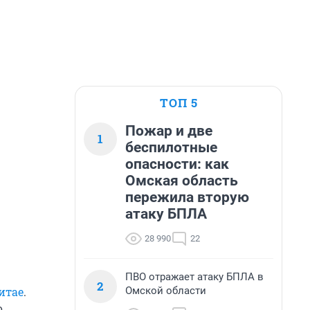
ТОП 5
Пожар и две
1
беспилотные
опасности: как
Омская область
пережила вторую
атаку БПЛА
28 990
22
ПВО отражает атаку БПЛА в
2
Омской области
итае
.
о