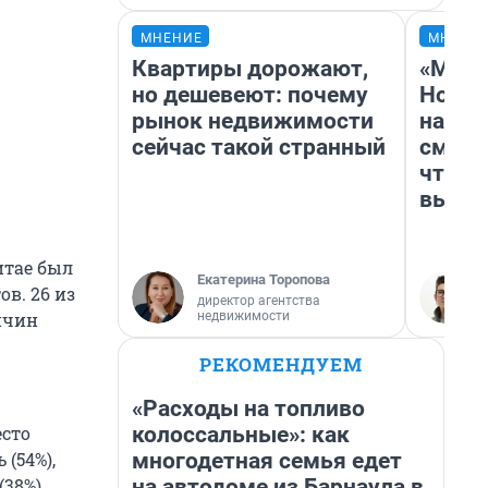
МНЕНИЕ
МНЕНИ
Квартиры дорожают,
«Мы в
но дешевеют: почему
Нолан
рынок недвижимости
настр
сейчас такой странный
смотр
чтобы
выгля
итае был
Екатерина Торопова
в. 26 из
директор агентства
недвижимости
ичин
РЕКОМЕНДУЕМ
«Расходы на топливо
колоссальные»: как
есто
многодетная семья едет
(54%),
на автодоме из Барнаула в
(38%),