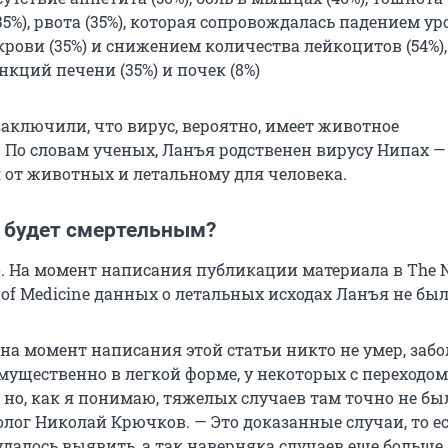
35%), рвота (35%), которая сопровождалась падением у
рови (35%) и снижением количества лейкоцитов (54%),
кций печени (35%) и почек (8%)
заключили, что вирус, вероятно, имеет животное
 По словам ученых, Ланъя родственен вирусу Нипах —
от животных и летальному для человека.
 будет смертельным?
. На момент написания публикации материала в The 
 of Medicine данных о летальных исходах Ланъя не был
 на момент написания этой статьи никто не умер, заб
мущественно в легкой форме, у некоторых с переходом
но, как я понимаю, тяжелых случаев там точно не был
лог Николай Крючков. — Это доказанные случаи, то ес
далось выявить, а так наверняка случаев еще больше,