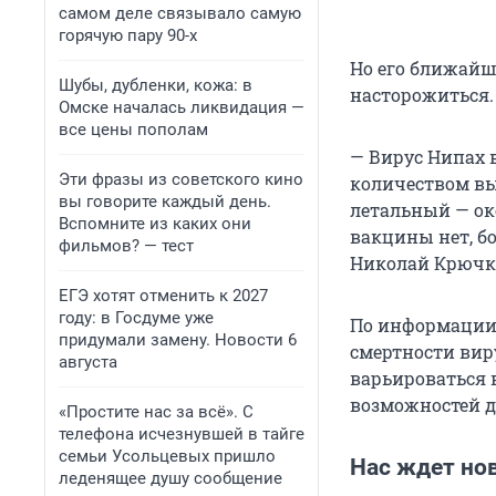
самом деле связывало самую
горячую пару 90-х
Но его ближайш
Шубы, дубленки, кожа: в
насторожиться.
Омске началась ликвидация —
все цены пополам
— Вирус Нипах 
Эти фразы из советского кино
количеством вы
вы говорите каждый день.
летальный — око
Вспомните из каких они
вакцины нет, бо
фильмов? — тест
Николай Крючк
ЕГЭ хотят отменить к 2027
году: в Госдуме уже
По информации 
придумали замену. Новости 6
смертности виру
августа
варьироваться 
возможностей д
«Простите нас за всё». С
телефона исчезнувшей в тайге
семьи Усольцевых пришло
Нас ждет но
леденящее душу сообщение