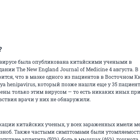
?
 вирусе была опубликована китайскими учеными в
нии The New England Journal of Medicine 4 августа. В
ится, что в мазке одного из пациентов в Восточном К
a henipavirus, который позже нашли еще у 35 пациенто
ены только этим вирусом — то есть никаких иных пр
вствия врачи у них не обнаружили.
кации китайских ученых, у всех зараженных имели м
озноб. Также частыми симптомами были утомляемость 
сутствие аппетита (50%), боль в мышцах (46%), тошнота 