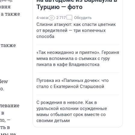
Турцию — фото
ровня
 а также
4 часа
2 717
Обсудить
Слизни атакуют: как спасти цветник
от вредителей — три копеечных
способа
 также
«Так неожиданно и приятно». Героиня
мема вспомнила о съемках с гуру
пикапа в кафе Владивостока
Пуговка из «Папиных дочек»: что
New
стало с Екатериной Старшовой
о.
С рождения в неволе. Как в
олевание
уральской колонии осужденные
 в
мамы отбывают срок вместе со
о, —
своими детьми
ть в
 мы не