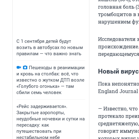
головная боль (
тромбоцитов в к
нарушением фун
Исследователи 
С 1 сентября детей будут
происхождение.
возить в автобусах по новым
передающемуся 
правилам — что важно знать
Пешеходы в реанимации
Новый вирус
и кровь на столбах: всё, что
известно о жутком ДТП возле
Пока непонятно
«Голубого огонька» — там
England Journal
сбили семь человек
«Рейс задерживается».
— Известно, что
Закрытые аэропорты,
протекало преи
неудобные ночевки и сутки на
среднетяжелую, 
пересадку: как
говорит иммуно
путешествовать при
нестабильном небе
которых вирус у