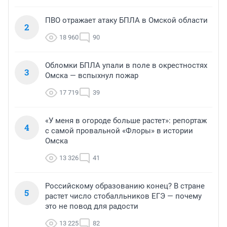
ПВО отражает атаку БПЛА в Омской области
2
18 960
90
Обломки БПЛА упали в поле в окрестностях
3
Омска — вспыхнул пожар
17 719
39
«У меня в огороде больше растет»: репортаж
4
с самой провальной «Флоры» в истории
Омска
13 326
41
Российскому образованию конец? В стране
5
растет число стобалльников ЕГЭ — почему
это не повод для радости
13 225
82