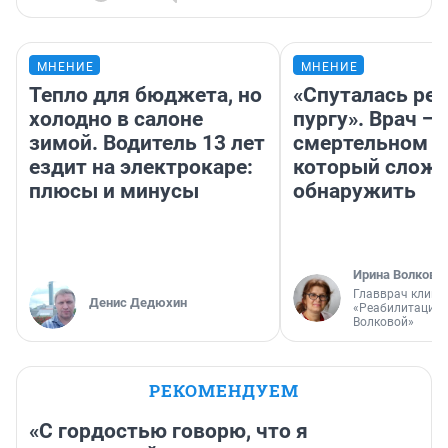
МНЕНИЕ
МНЕНИЕ
Тепло для бюджета, но
«Спуталась реч
холодно в салоне
пургу». Врач — 
зимой. Водитель 13 лет
смертельном д
ездит на электрокаре:
который слож
плюсы и минусы
обнаружить
Ирина Волкова
Главврач клини
Денис Дедюхин
«Реабилитация 
Волковой»
РЕКОМЕНДУЕМ
«С гордостью говорю, что я