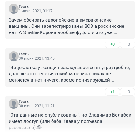
Гость
1 июля 2021, 01:17
Зачем обсирать европейские и американские 
вакцины. Они зарегистрированы ВОЗ а российские 
нет. А ЭпиВакКорона вообще фуфло и это уже 
признали. Деньги успешно "освоили" и присвоили. 
+0
–0
Тут бы прокуратуре этим заняться но при нынешнем 
режиме этого конечно не случится.
Гость
30 июня 2021, 13:45
"Яйцеклетка у женщин закладывается внутриутробно, 
дальше этот генетический материал никак не 
меняется и нет ничего, кроме ионизирующей 
радиации"

+1
–0
Удивительная деградация медицины если до таких 
Гость
заключений дошла.

30 июня 2021, 11:21
На мозг влияет, на сосуды виляет а на формирование 
"Эти данные не опубликованы", но Владимир Болибок 
нервной трубки ну ни как, только ионизирующее 
имеет доступ (или баба Клава у подъезда 
излучение, ой "ионизирующей радиации" )))) нет таких 
рассказала).😁
заболеваний которые могут на плод влиять .... 
приплыли.
+3
–0