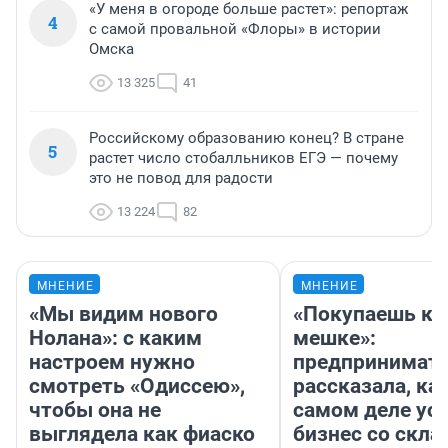
«У меня в огороде больше растет»: репортаж
4
с самой провальной «Флоры» в истории
Омска
13 325
41
Российскому образованию конец? В стране
5
растет число стобалльников ЕГЭ — почему
это не повод для радости
13 224
82
МНЕНИЕ
МНЕНИЕ
«Мы видим нового
«Покупаешь ко
Нолана»: с каким
мешке»:
настроем нужно
предпринимат
смотреть «Одиссею»,
рассказала, как
чтобы она не
самом деле ус
выглядела как фиаско
бизнес со скл