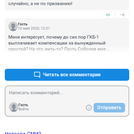
случайно, а не по призванию!
+0
–0
Гость
10 мая 2020, 12:31
Меня интересует, почему до сих пор ГКБ-1 
выплачивает компенсации за вынужденный 
простой? На что жить-то? Пусть Соболев мне 
выплачивает со своих накоплений или Прохоренко. 
+0
–0
Больничный не дали, мазок не взяли, отправили в 
неоплачиваемый отпуск. Мне в СКР писать 
заявление, что ли? Или президенту?
Читать все комментарии
Гость
Отправить
Войти
Новости СМИ2