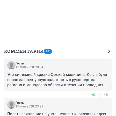
КОММЕНТАРИИ
82
Гость
16 мая 2020, 20:34
Это системный кризис Омской медицины.Когда будет 
спрос за преступную халатность с руководства 
региона и минздрава области в течении последних 
10-15 лет.Омичи Вы сами способствовали своей 
+0
–0
гибели,голосуя за 
полежайкиных,шрейдеров,варнавских и прочих 
Гость
прости господи.
10 мая 2020, 23:21
Писать заявление на увольнение, т.к. оказался здесь 