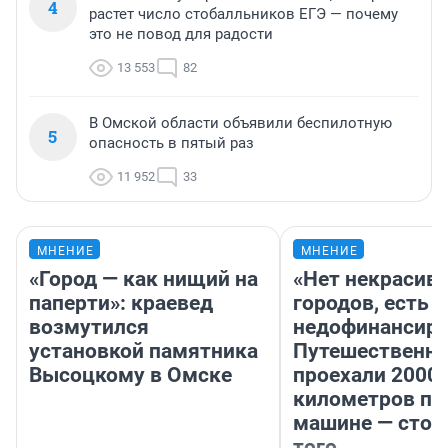
4
растет число стобалльников ЕГЭ — почему
это не повод для радости
13 553
82
В Омской области объявили беспилотную
5
опасность в пятый раз
11 952
33
МНЕНИЕ
МНЕНИЕ
«Город — как нищий на
«Нет некрасив
паперти»: краевед
городов, есть
возмутился
недофинансиро
установкой памятника
Путешественн
Высоцкому в Омске
проехали 2000
километров по 
машине — стои
того