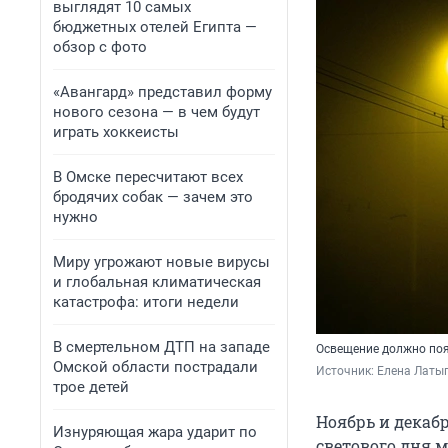
выглядят 10 самых
бюджетных отелей Египта —
обзор с фото
«Авангард» представил форму
нового сезона — в чем будут
играть хоккеисты
В Омске пересчитают всех
бродячих собак — зачем это
нужно
Миру угрожают новые вирусы
и глобальная климатическая
катастрофа: итоги недели
В смертельном ДТП на западе
Освещение должно поя
Омской области пострадали
Источник: 
Елена Латы
трое детей
Ноябрь и декаб
Изнуряющая жара ударит по
светового дня 