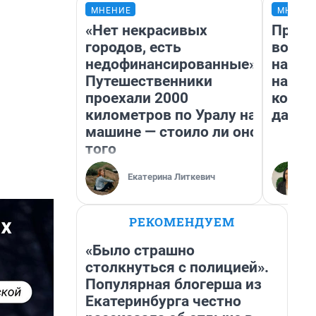
МНЕНИЕ
МНЕНИ
«Нет некрасивых
Прода
городов, есть
возьм
недофинансированные».
нам г
Путешественники
налог
проехали 2000
косне
километров по Уралу на
даже 
машине — стоило ли оно
того
Екатерина Литкевич
РЕКОМЕНДУЕМ
«Было страшно
столкнуться с полицией».
Популярная блогерша из
Екатеринбурга честно