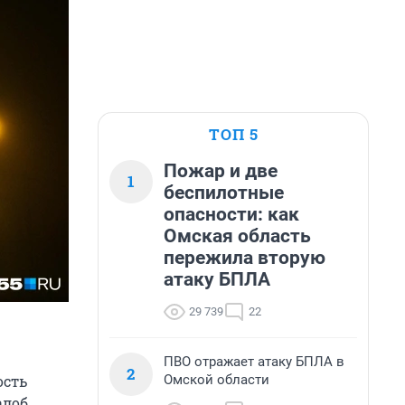
ТОП 5
Пожар и две
1
беспилотные
опасности: как
Омская область
пережила вторую
атаку БПЛА
29 739
22
ПВО отражает атаку БПЛА в
2
Омской области
ость
алоб