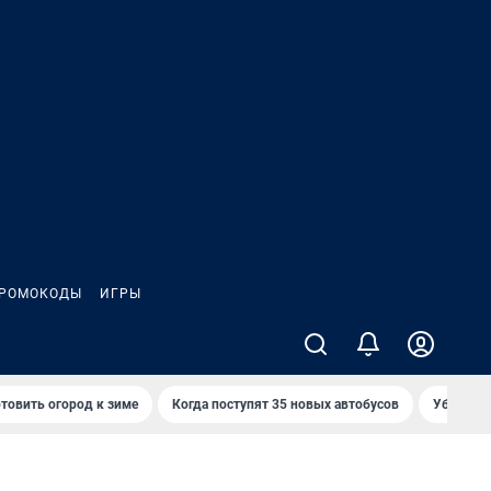
РОМОКОДЫ
ИГРЫ
товить огород к зиме
Когда поступят 35 новых автобусов
Убийца р