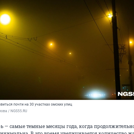
виться почти на 30 участках омских улиц
пова / NGS55.RU
рь — самые темные месяцы года, когда продолжительн
минимальна. В это время увеличивается количество ж