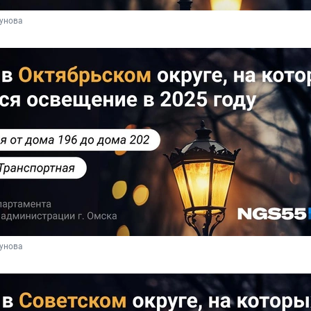
унова 
унова 