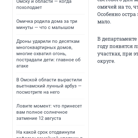
Омску и области — когда
омичей на то, 
похолодает
Особенно остра 
мало.
Омичка родила дома за три
минуты — что с малышом
В департаменте 
Дроны ударили по десяткам
году появятся л
многоквартирных домов,
участках, при 
многие охватил огонь,
пострадали дети: главное об
округе.
атаке
В Омской области вырастили
вьетнамский лунный арбуз —
посмотрите на него
Ловите момент: что принесет
вам полное солнечное
затмение 12 августа
На какой срок отодвинули