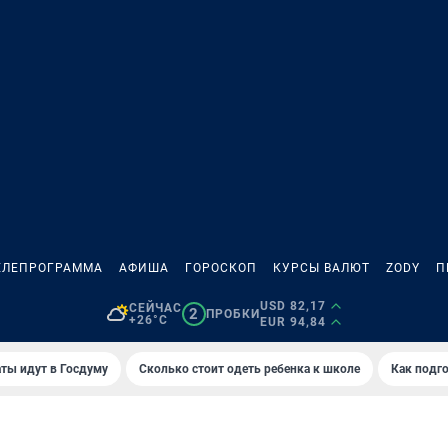
ЕЛЕПРОГРАММА
АФИША
ГОРОСКОП
КУРСЫ ВАЛЮТ
ZODY
П
USD 82,17
СЕЙЧАС
2
ПРОБКИ
+26°C
EUR 94,84
ты идут в Госдуму
Сколько стоит одеть ребенка к школе
Как подго