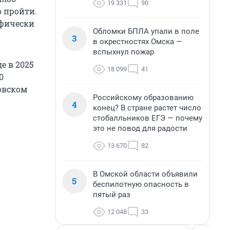
19 331
90
о пройти.
офически
Обломки БПЛА упали в поле
3
в окрестностях Омска —
вспыхнул пожар
е в 2025
18 099
41
0
овском
Российскому образованию
4
конец? В стране растет число
стобалльников ЕГЭ — почему
это не повод для радости
13 670
82
В Омской области объявили
5
беспилотную опасность в
пятый раз
12 048
33