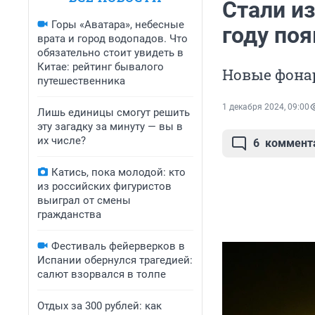
Стали из
Горы «Аватара», небесные
году по
врата и город водопадов. Что
обязательно стоит увидеть в
Китае: рейтинг бывалого
Новые фонар
путешественника
1 декабря 2024, 09:00
Лишь единицы смогут решить
эту загадку за минуту — вы в
их числе?
6
коммент
Катись, пока молодой: кто
из российских фигуристов
выиграл от смены
гражданства
Фестиваль фейерверков в
Испании обернулся трагедией:
салют взорвался в толпе
Отдых за 300 рублей: как