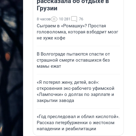
рассказала об отдыхе в
Грузии
8 часов
10 281
76
Сыграем в «Ромашку»? Простая
головоломка, которая взбодрит мозг
не хуже кофе
В Волгограде пытаются спасти от
страшной смерти оставшихся без
мамы ежат
«Я потерял жену, детей, всё»:
откровения экс-рабочего уфимской
«Лампочки» о долгах по зарплате и
закрытии завода
«Год преследовал и облил кислотой».
Рассказ петербурженки о жестоком
нападении и реабилитации