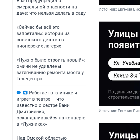
Врач предупредил о
смертельной опасности на
Источник: 
Евгения Бик
даче: что нельзя делать в саду
«Сейчас бы всё это
запретили»: истории из
советского детства в
пионерских лагерях
«Нужно было строить новый»:
омичи не удивлены
затягиванию ремонта моста у
Телецентра
Работает в клинике и
играет в театре — что
известно о сестре Вани
Дмитриенко,
Источник: 
Евгения Бик
оскандалившейся на концерте
в «Лужниках»
Над Омской областью