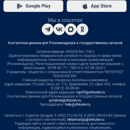
Google Play
App Store
Мы в соцсетях
Контактные данные для Роскомнадзора и государственных органов
Сетевое издание «NGS55.RU» (18+)
Зарегистрировано Федеральной службой по надзору в сфере связи,
информационных технологий и массовых коммуникаций
(Роскомнадзор). Регистрационный номер и дата принятия решения о
регистрации - ЭЛ № ФС 77 - 78819 от 07.08.2020 г.
Учредитель: Общество с ограниченной ответственностью "ИНТЕРНЕТ
ТЕХНОЛОГИИ"
Главный редактор: Назарчук Ангелина Алексеевна
Адрес редакции: Россия, Омск, ул. Т. К. Щербанева, 25, офис 402, телефон
8 (3812) 38-08-69
Электронный адрес редакции:
ngs55@shkulev.ru
Контактные данные для Роскомнадзора и государственных органов:
juristnsk@shkulev.ru
Техподдержка:
help@shkulev.ru
Связаться с отделом продаж: 8 (383) 212-52-52, 8 (800) 200-03-83 (звонок
с сотового бесплатный),
reklamangs@shkulev.ru
Редакция сайта не несет ответственности за достоверность
информации, содержащейся в рекламных объявлениях.