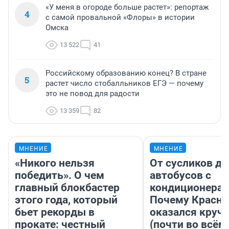
«У меня в огороде больше растет»: репортаж
4
с самой провальной «Флоры» в истории
Омска
13 522
41
Российскому образованию конец? В стране
5
растет число стобалльников ЕГЭ — почему
это не повод для радости
13 359
82
МНЕНИЕ
МНЕНИЕ
«Никого нельзя
От сусликов до
победить». О чем
автобусов с
главный блокбастер
кондиционерам
этого года, который
Почему Красно
бьет рекорды в
оказался круч
прокате: честный
(почти во всём